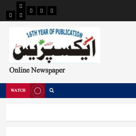
Pages
Single
Breaking
Home
404
Search
News
Page
Page
Online Newspaper
WATCH