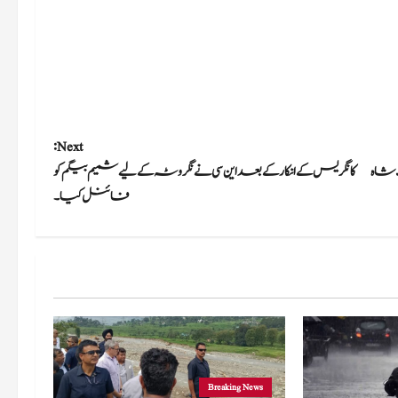
Next:
 شاہ
کانگریس کے انکار کے بعد این سی نے نگروٹہ کے لیے شمیم ​​بیگم کو
فائنل کیا۔
Breaking News