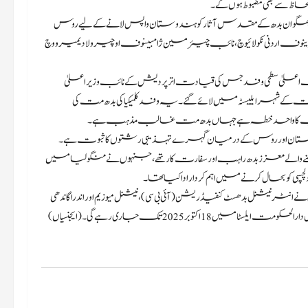
 سے بھی مضبوط ہوں گے۔
د بھگوان بدھ کے مقدس آثار کو ہندوستان واپس لانے کے لیے روس
یرینوف اردنی نکولائیوچ، نائب چیئرمین ژامبینوف اوچیر ولادیمیرووچ
علیٰ سطحی وفد جس کی قیادت اتر پردیش کے نائب وزیر اعلیٰ
 کے شہر ایلیسٹہ میں لائے گئے۔ یہ وفد کلمیکیا کی بدھ مت کی
جو یورپ کا واحد خطہ ہے جہاں بدھ مت غالب مذہب ہے۔
ستان اور روس کے درمیان گہرے تہذیبی رشتوں کا ثبوت ہے۔
 تعلق رکھنے والے معزز بدھ راہب اور سفارت کار تھے، جنہوں نے منگولیا میں
دلچسپی کو بحال کرنے میں اہم کردار ادا کیا تھا۔
شنل بدھسٹ کنفیڈریشن (آئی بی سی)، نیشنل میوزیم اور اندرا گاندھی
 2025 تک جاری رہے گی۔ (ایجنسیاں)