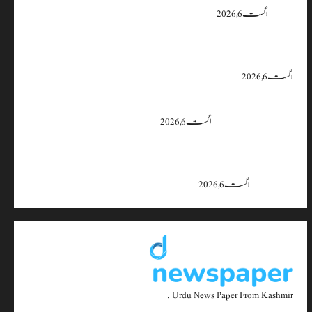
یقین دہانی
اگست 6, 2026
ایران اور امریکہ کا کہنا ہے کہ آبنائے ہرمز سے متعلق معاہدہ قریب ہے،
لیکن دونوں میں سے کسی ایک یا دونوں کو ہی اپنے موقف سے پیچھے ہٹنا پڑے گا۔
اگست 6, 2026
بجبہاڑہ کے قریب سڑک حادثے میں 4 افراد زخمی، ایک کی
حالت تشویشناک
اگست 6, 2026
جموں و کشمیر میں 15 اگست تک بارش کا سلسلہ جاری رہے گا؛ 9 سے 11
اگست کے دوران موسلادھار بارش اور اچانک سیلاب کا خدشہ: محکمہ
موسمیات
اگست 6, 2026
Urdu News Paper From Kashmir .