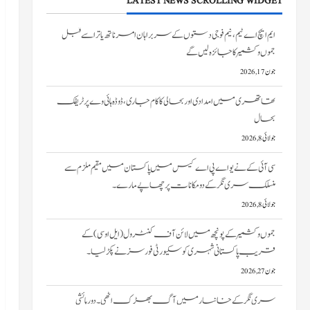
LATEST NEWS SCROLLING WIDGET
تھاتھری میں امدادی اور بحالی کا کام جاری، ڈوڈہ ہائی وے پر ٹریفک
بحال
جولائی 8, 2026
سی آئی کے نے یو اے پی اے کیس میں پاکستان میں مقیم ملزم سے
منسلک سری نگر کے دومکانات پرچھاپے مارے۔
جولائی 8, 2026
جموں و کشمیر کے پونچھ میں لائن آف کنٹرول (ایل او سی) کے
قریب پاکستانی شہری کو سکیورٹی فورسز نے پکڑ لیا۔
جون 27, 2026
سری نگر کے خانیارمیں آگ بھڑک اٹھی۔ دو رہائشی
مکانات کو نقصان پہنچا
جون 27, 2026
ایم ایچ اے ٹیم، نیم فوجی دستوں کے سربراہان امرناتھ یاترا سے قبل