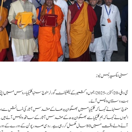
سٹی ایکسپریس نیوز
نئی دہلی، 20 اکتوبر،2025: جموں و کشمیر کے لیفٹیننٹ گورنر منوج سنہا ک
ہندوستان واپس آئے۔
منوج سنہا نے کہا کہ کلمیکیا میں بھگوان بدھا کے مقدس آثار کی نمائش سے
انہوں نے کہا کہ ہم کلمیکیا سے بھگوان بدھ کے مقدس آثار کے ساتھ واپس آئے ہ
آنے والے وقت میں 80 سال مکمل کر رہی ہے… روسی صدر پو