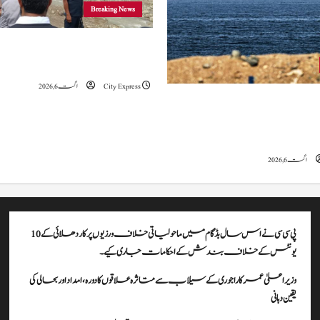
Breaking News
وزیراعلیٰ عمرکا راجوری کے سیلاب سے
علاقوں کا دورہ، امداد اور بحالی کی یقین دہانی
City Express
اگست 6, 2026
ہ کا کہنا ہے کہ آبنائے ہرمز سے متعلق
ے، لیکن دونوں میں سے کسی ایک یا
موقف سے پیچھے ہٹنا پڑے گا۔
اگست 6, 2026
پی سی سی نے اس سال بڈگام میں ماحولیاتی خلاف ورزیوں پر کار دھلائی کے 10
یونٹس کے خلاف بندش کے احکامات جاری کیے۔
وزیراعلیٰ عمرکا راجوری کے سیلاب سے متاثرہ علاقوں کا دورہ، امداد اور بحالی کی
یقین دہانی