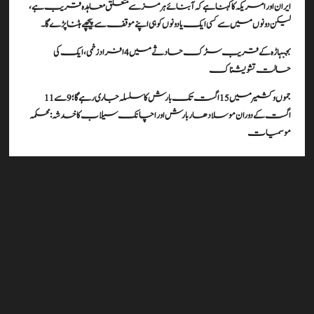
ایران اور امریکہ کا کہنا ہے کہ آبنائے ہرمز سے متعلق معاہدہ قریب ہے،
لیکن دونوں میں سے کسی ایک یا دونوں کو ہی اپنے موقف سے پیچھے ہٹنا پڑے گا۔
بجبہاڑہ کے قریب سڑک حادثے میں 4 افراد زخمی، ایک کی
حالت تشویشناک
جموں و کشمیر میں 15 اگست تک بارش کا سلسلہ جاری رہے گا؛ 9 سے 11
اگست کے دوران موسلادھار بارش اور اچانک سیلاب کا خدشہ: محکمہ
موسمیات