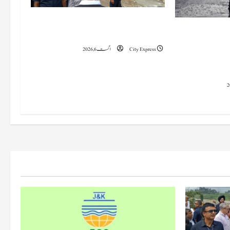
وزیراعلیٰ عمرکا راجوری کے سیلاب سے
 میں 15 اگست تک بارش کا
متاثرہ علاقوں کا دورہ، امداد اور بحالی کی یقین دہانی
سلسلہ جاری رہے گا؛ 9 سے 11 اگست کے دوران
City Express
اگست 6, 2026
چانک سیلاب کا