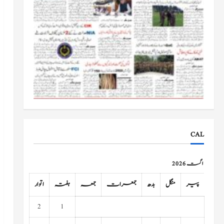
CAL
اگست 2026
پیر
منگل
بدھ
جمعرات
جمعہ
ہفتہ
اتوار
2
1