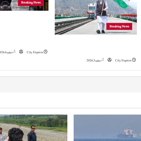
i
Breaking News
g
جموں و کشمیر
Breaking News
a
موسلادھار بارش اور ا
t
خدشہ: محکمہ موسمیات
5 اگست 2019 نے جموں و کشمیراورلداخ میں
تاریخی تبدیلی کا آغازکیا: وزیراعظم مودی
City Express
اگست 6, 2026
i
City Express
اگست 5, 2026
o
n