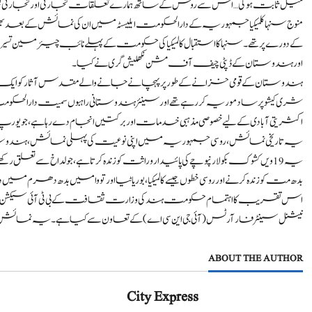
میل ثابت ہوگی… اس سے روس کے ساتھ ہمارے تعلقات تجارتی اور تجارتی لحاظ
منوج سنہا کلمیکیا جمہوریہ کے دارالحکومت ایلیسٹہ میں ان کی نمائش کے بع
کے دورے پر تھے۔ سنہا کا استقبال کالمیکیا کی حکومت کے پہلے نائب چیئرمین تس
اور ہندوستان کے ڈپٹی چیف آف مشن نکھلیش گری نے کیا۔
ہندوستان کے قومی خزانے کے طور پر پہچانے جانے والے مقدس آثار کو ایک ا
شری کیشو پرساد موریہ کر رہے تھے اور سینئر ہندوستانی راہبوں سمیت دارالحکومت
اکثریتی آبادی کے لیے خصوصی مذہبی خدمات اور برکتیں انجام دے رہا ہے، 
یہ تاریخی نمائش، روسی جمہوریہ میں اپنی نوعیت کی پہلی نمائش، ہندو
یہ 19 ویں کشوک بکولا رنپوچے کی پائیدار وراثت کو زندہ کرتا ہے، جو لداخ سے
بدھ مت کو زندہ کرنے اور روسی خطوں جیسے کالمیکیا، بوریاٹیا اور تووا میں بدھ دھرم میں 
اس تقریب کا اہتمام حکومت ہند کی وزارت ثقافت کے بی ٹی آئی سیکشن نے انٹرنی
نیشنل سینٹر فار آرٹس (آئی جی این سی اے) کے تعاون سے کیا ہے۔ یہ نمائش دارالحکومت ایلسٹا میں 18 اکتوبر
ABOUT THE AUTHOR
City Express