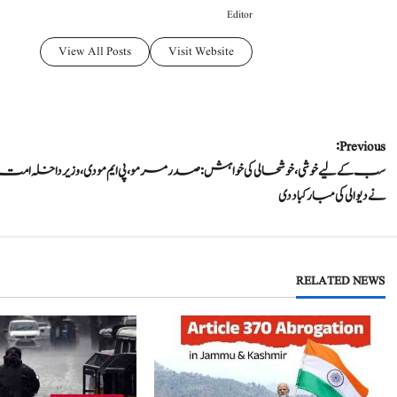
Editor
View All Posts
Visit Website
P
Previous:
سب کے لیے خوشی، خوشحالی کی خواہش: صدر مرمو، پی ایم مودی،وزیرداخلہ امت
o
نے دیوالی کی مبارکباد دی
s
t
RELATED NEWS
n
a
v