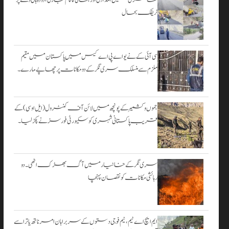
۔
ٹریفک بحال
اگست 3,
2026
سی آئی کے نے یو اے پی اے کیس میں پاکستان میں مقیم
ملزم سے منسلک سری نگر کے دومکانات پرچھاپے مارے۔
جموں و کشمیر کے پونچھ میں لائن آف کنٹرول (ایل او سی) کے
قریب پاکستانی شہری کو سکیورٹی فورسز نے پکڑ لیا۔
سری نگر کے خانیارمیں آگ بھڑک اٹھی۔ دو
رہائشی مکانات کو نقصان پہنچا
ایم ایچ اے ٹیم، نیم فوجی دستوں کے سربراہان امرناتھ یاترا سے