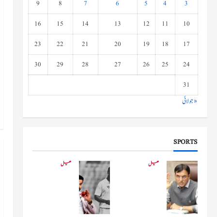
9
8
7
6
5
4
3
16
15
14
13
12
11
10
23
22
21
20
19
18
17
30
29
28
27
26
25
24
31
« جولائی
SPORTS
کھیل
کھیل
کھیلو
دفاعی
ں کے
بو
وزیر
لنگ
مانڈویا
کے