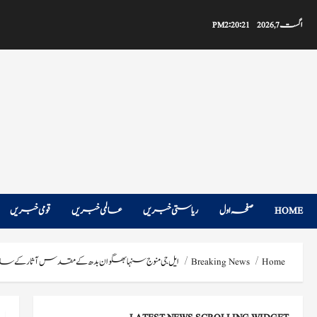
Ski
t
اگست 7, 2026
2:20:22 PM
conten
HOME
صفحہ اول
ریاستی خبریں
عالمی خبریں
قومی خبریں
Home
Breaking News
ایل جی منوج سنہا بھگوان بدھ کے مقدس آثار کے س