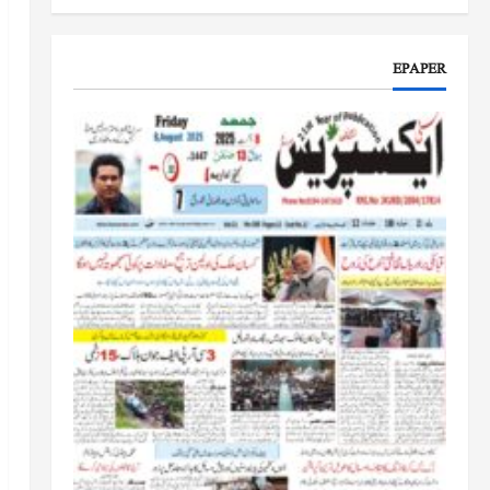
جموں و کشمیر کا جائزہ لیں گے
جون 17, 2026
EPAPER