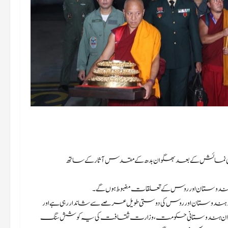
لمیکیا، روس میں اپنی نمائش کے بعد بھگوان بدھ کے مقدس آثار کے ساتھ
 ہندوستان اور روس کے تعلقات مضبوط ہوں گے۔
یں… ہندوستان اور روس کی دوستی طویل عرصے سے شاندار رہی ہے اور
ٹن کے دورے کے دوران ہندوستانی حکومت، وزارت ثقافت کی یہ کوشش سنگ