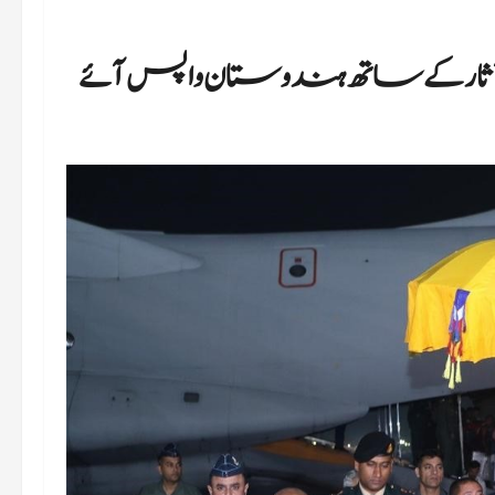
آثار کے ساتھ ہندوستان واپس آئے