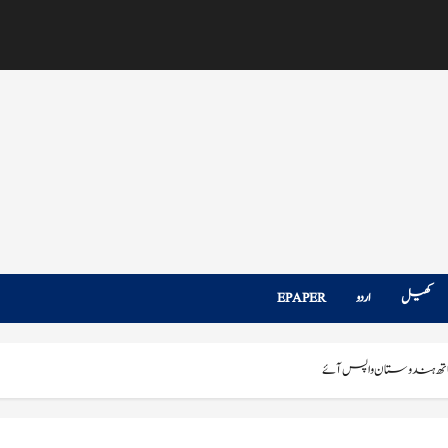
کھیل
اردو
EPAPER
اتھ ہندوستان واپس آئے