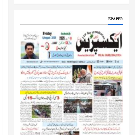
جموں و کشمیر کا جائزہ لیں گے
جون 17, 2026
EPAPER