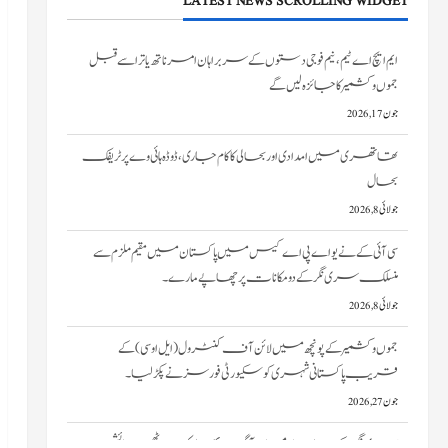
LATEST NEWS SCROLLING WIDGET
تھاتھری میں امدادی اور بحالی کا کام جاری، ڈوڈہ ہائی وے پر ٹریفک
بحال
جولائی 8, 2026
سی آئی کے نے یو اے پی اے کیس میں پاکستان میں مقیم ملزم سے
منسلک سری نگر کے دومکانات پرچھاپے مارے۔
جولائی 8, 2026
جموں و کشمیر کے پونچھ میں لائن آف کنٹرول (ایل او سی) کے
قریب پاکستانی شہری کو سکیورٹی فورسز نے پکڑ لیا۔
جون 27, 2026
سری نگر کے خانیارمیں آگ بھڑک اٹھی۔ دو رہائشی
مکانات کو نقصان پہنچا
جون 27, 2026
ایم ایچ اے ٹیم، نیم فوجی دستوں کے سربراہان امرناتھ یاترا سے قبل