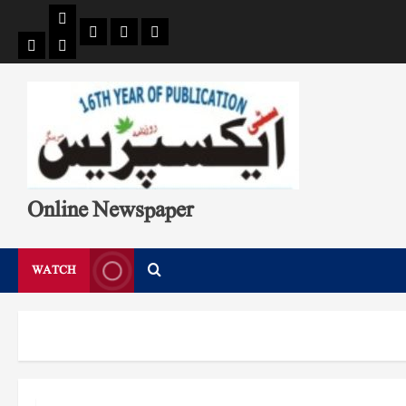
Pages
Single
Breaking
Home
404
Search
News
Page
Page
Online Newspaper
WATCH