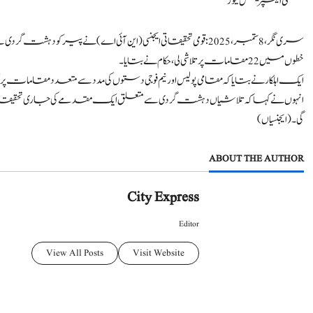
سٹی ایکسپریس نیوز
سری نگر، 8 ستمبر،2025: قومی تحقیقاتی ایجنسی (این آئی اے) نے پی
خطوں میں 22 مقامات پر تلاشی لی، حکام نے بتایا۔
ایک اہلکار نے بتایا کہ مقامی پولیس اورنیم فوجی دستوں کی مدد سے متعدد مقام
انہوں نے کہا کہ تلاشیاں دہشت گردی سے متعلق ایک مقدمے کی جاری تحقیق
گی۔ (ایجنسیاں)
ABOUT THE AUTHOR
City Express
Editor
View All Posts
Visit Website