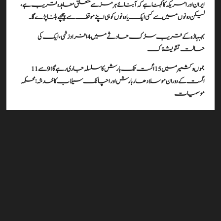
ایران اور امریکہ کا کہنا ہے کہ آبنائے ہرمز سے متعلق معاہدہ قریب ہے،
لیکن دونوں میں سے کسی ایک یا دونوں کو ہی اپنے موقف سے پیچھے ہٹنا پڑے گا۔
بجبہاڑہ کے قریب سڑک حادثے میں 4 افراد زخمی، ایک کی
حالت تشویشناک
جموں و کشمیر میں 15 اگست تک بارش کا سلسلہ جاری رہے گا؛ 9 سے 11
اگست کے دوران موسلادھار بارش اور اچانک سیلاب کا خدشہ: محکمہ
موسمیات