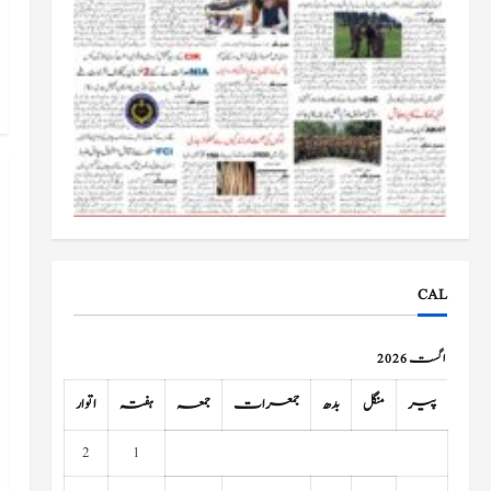
CAL
اگست 2026
پیر
منگل
بدھ
جمعرات
جمعہ
ہفتہ
اتوار
2
1