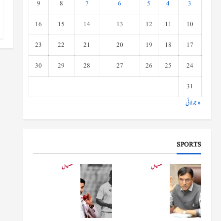
9
8
7
6
5
4
3
16
15
14
13
12
11
10
23
22
21
20
19
18
17
30
29
28
27
26
25
24
31
« جولائی
SPORTS
کھیل
کھیل
کھیلو
دفاعی
ں کے
بو
وزیر
لنگ
مانڈویا
کے