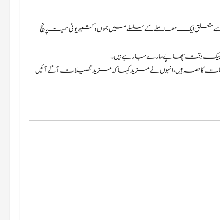
ر کو دہشت گردی سے متعلق ایک معاملے کے سلسلے میں جموں و کشمیر یو ٹی سمیت پانچ
ات پر بیک وقت چھاپے مارے جا رہے ہیں۔
ات کا حصہ ہیں، انہوں نے مزید کہا کہ مزید تفصیلات آگے آئیں