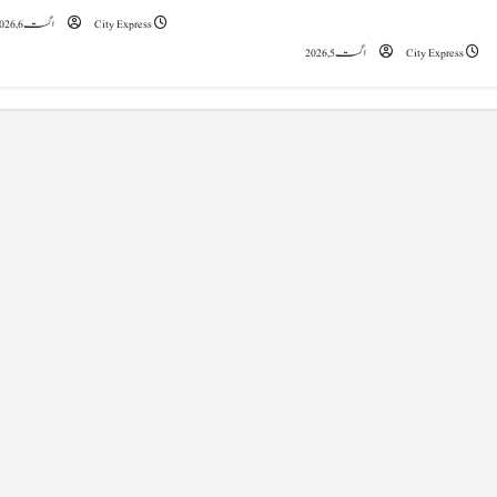
t
تاریخی تبدیلی کا آغازکیا: وزیراعظم مودی
City Express
اگست 6, 2026
i
City Express
اگست 5, 2026
o
n