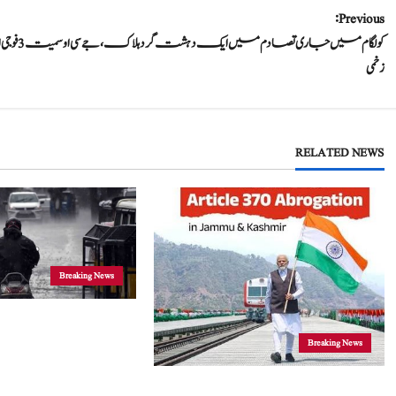
P
Previous:
کولگام میں جاری تصادم میں ایک دہشت گر
o
زخمی
s
t
RELATED NEWS
n
a
v
i
Breaking News
g
جموں و کشمیر
Breaking News
a
موسلادھار بارش اور ا
خدشہ: محکمہ موسمیات
5 اگست 2019 نے جموں و کشمیراورلداخ میں