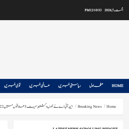
Ski
t
اگست 7, 2026
12:10:34 PM
conten
HOME
صفحہ اول
ریاستی خبریں
عالمی خبریں
قومی خبریں
Home
Breaking News
این آئی اے نے جموں و کشمیر سمیت 5 علاقوں میں 22 مقامات کی تلاشی لی