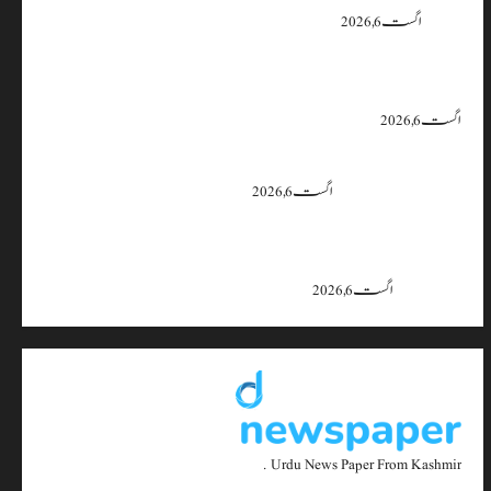
یقین دہانی
اگست 6, 2026
ایران اور امریکہ کا کہنا ہے کہ آبنائے ہرمز سے متعلق معاہدہ قریب ہے،
لیکن دونوں میں سے کسی ایک یا دونوں کو ہی اپنے موقف سے پیچھے ہٹنا پڑے گا۔
اگست 6, 2026
بجبہاڑہ کے قریب سڑک حادثے میں 4 افراد زخمی، ایک کی
حالت تشویشناک
اگست 6, 2026
جموں و کشمیر میں 15 اگست تک بارش کا سلسلہ جاری رہے گا؛ 9 سے 11
اگست کے دوران موسلادھار بارش اور اچانک سیلاب کا خدشہ: محکمہ
موسمیات
اگست 6, 2026
Urdu News Paper From Kashmir .