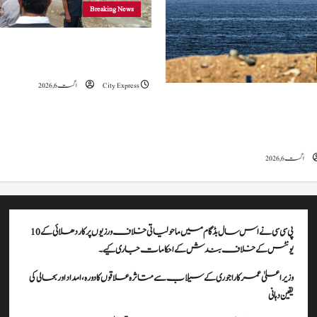
Breaking News
وزیراعلیٰ عمرکا راجوری کے سیلاب سے
علاقوں کا دورہ، امداد اور بحالی کی یقین دہانی
City Express
اگست 6, 2026
ہ کا کہنا ہے کہ آبنائے ہرمز سے متعلق
ے، لیکن دونوں میں سے کسی ایک یا
موقف سے پیچھے ہٹنا پڑے گا۔
اگست 6, 2026
پی سی سی نے اس سال بڈگام میں ماحولیاتی خلاف ورزیوں پر کار دھلائی کے 10
یونٹس کے خلاف بندش کے احکامات جاری کیے۔
وزیراعلیٰ عمرکا راجوری کے سیلاب سے متاثرہ علاقوں کا دورہ، امداد اور بحالی کی
یقین دہانی