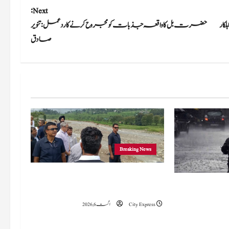
Next:
د ہلاک، جے سی اوسمیت 3 فوجی اہلکار
حضرت بل کا واقعہ جذبات کو مجروح کرنے کا ردعمل: تنویر
صادق
Breaking News
وزیراعلیٰ عمرکا راجوری کے سیلاب سے
 میں 15 اگست تک بارش کا
متاثرہ علاقوں کا دورہ، امداد اور بحالی کی یقین دہانی
سلسلہ جاری رہے گا؛ 9 سے 11 اگست کے دوران
City Express
اگست 6, 2026
چانک سیلاب کا