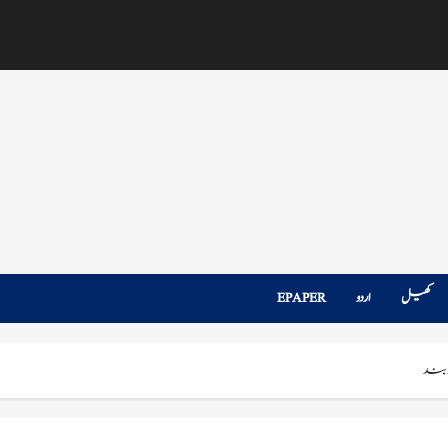
کھیل
اردو
EPAPER
د بند