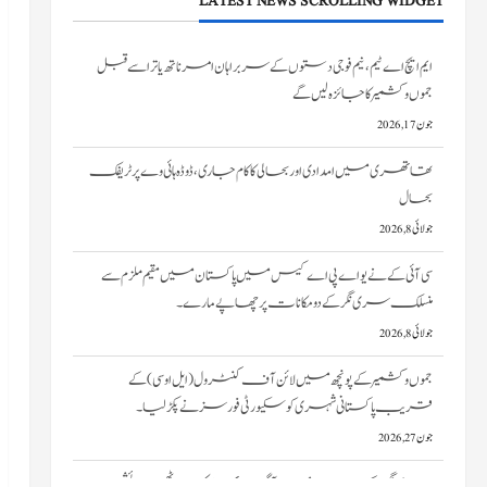
LATEST NEWS SCROLLING WIDGET
تھاتھری میں امدادی اور بحالی کا کام جاری، ڈوڈہ ہائی وے پر ٹریفک
بحال
جولائی 8, 2026
سی آئی کے نے یو اے پی اے کیس میں پاکستان میں مقیم ملزم سے
منسلک سری نگر کے دومکانات پرچھاپے مارے۔
جولائی 8, 2026
جموں و کشمیر کے پونچھ میں لائن آف کنٹرول (ایل او سی) کے
قریب پاکستانی شہری کو سکیورٹی فورسز نے پکڑ لیا۔
جون 27, 2026
سری نگر کے خانیارمیں آگ بھڑک اٹھی۔ دو رہائشی
مکانات کو نقصان پہنچا
جون 27, 2026
ایم ایچ اے ٹیم، نیم فوجی دستوں کے سربراہان امرناتھ یاترا سے قبل