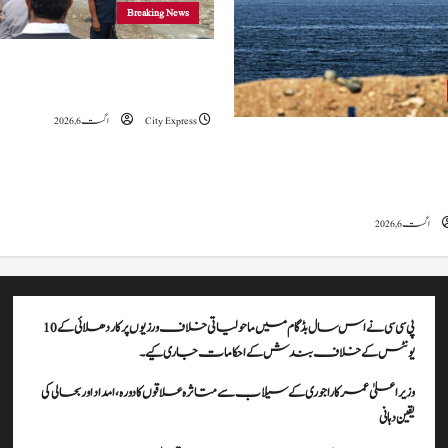
Breaking News
وزیراعلیٰ عمرکا راجوری کے سیلاب سے
علاقوں کا دورہ، امداد اور بحالی کی یقین دہانی
City Express
اگست 6, 2026
ہ کا کہنا ہے کہ آبنائے ہرمز سے متعلق
ے، لیکن دونوں میں سے کسی ایک یا
موقف سے پیچھے ہٹنا پڑے گا۔
اگست 6, 2026
پی سی سی نے اس سال بڈگام میں ماحولیاتی خلاف ورزیوں پر کار دھلائی کے 10
یونٹس کے خلاف بندش کے احکامات جاری کیے۔
وزیراعلیٰ عمرکا راجوری کے سیلاب سے متاثرہ علاقوں کا دورہ، امداد اور بحالی کی
یقین دہانی