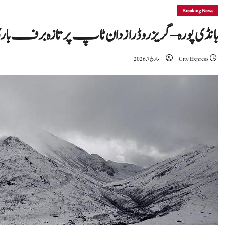
Breaking News
بانڈی پورہ – گریزروڈ رازدان ٹاپ پرتازہ برف 
City Express
مارچ 7, 2026