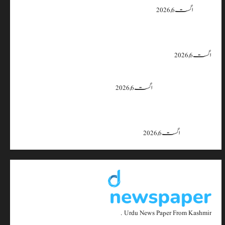
یقین دہانی
اگست 6, 2026
ایران اور امریکہ کا کہنا ہے کہ آبنائے ہرمز سے متعلق معاہدہ قریب ہے،
لیکن دونوں میں سے کسی ایک یا دونوں کو ہی اپنے موقف سے پیچھے ہٹنا پڑے گا۔
اگست 6, 2026
بجبہاڑہ کے قریب سڑک حادثے میں 4 افراد زخمی، ایک کی
حالت تشویشناک
اگست 6, 2026
جموں و کشمیر میں 15 اگست تک بارش کا سلسلہ جاری رہے گا؛ 9 سے 11
اگست کے دوران موسلادھار بارش اور اچانک سیلاب کا خدشہ: محکمہ
موسمیات
اگست 6, 2026
Urdu News Paper From Kashmir .