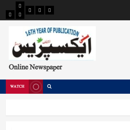
Pages
Single
Breaking
Home
404
Search
News
Page
Page
Online Newspaper
WATCH