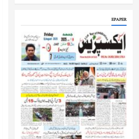
جموں و کشمیر کا جائزہ لیں گے
جون 17, 2026
EPAPER