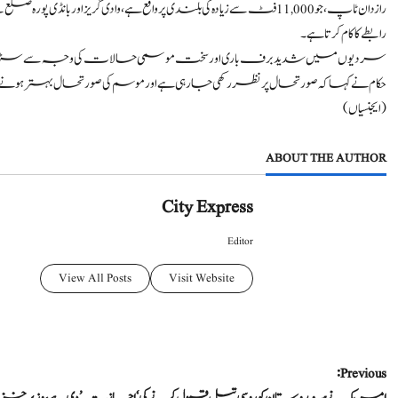
رازدان ٹاپ، جو 11,000 فٹ سے زیادہ کی بلندی پر واقع ہے، وادی گری
رابطے کا کام کرتا ہے۔
سردیوں میں شدید برف باری اور سخت موسمی حالات کی وجہ سے سڑک
حکام نے کہا کہ صورتحال پر نظر رکھی جا رہی ہے اور موسم کی صورتحال بہتر ہون
(ایجنسیاں)
ABOUT THE AUTHOR
City Express
Editor
View All Posts
Visit Website
P
Previous: