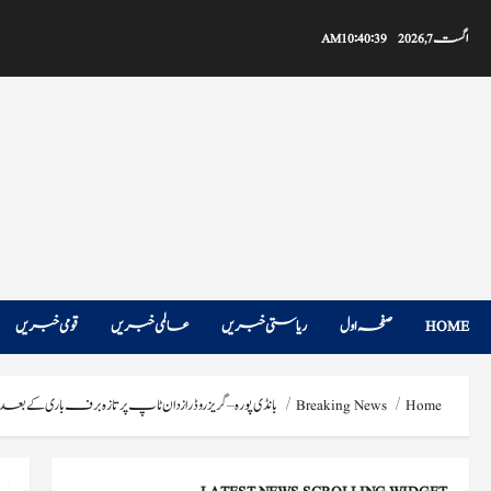
Ski
t
اگست 7, 2026
10:40:40 AM
conten
HOME
صفحہ اول
ریاستی خبریں
عالمی خبریں
قومی خبریں
Home
Breaking News
بانڈی پورہ – گریزروڈ رازدان ٹاپ پرتازہ برف باری کے بع