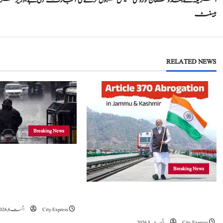
امریکہ نے ہندوستان کو روسی تیل قبول کرنے کی ‘اجازت’ دی ہے، وزیر خ
o
بیسنٹ
s
t
RELATED NEWS
n
a
v
i
Breaking News
g
جموں و کشمیر
Breaking News
a
موسلادھار بارش اور ا
t
خدشہ: محکمہ موسمیات
5 اگست 2019 نے جموں و کشمیراورلداخ میں
تاریخی تبدیلی کا آغازکیا: وزیراعظم مودی
City Express
اگست 6, 2026
i
City Express
اگست 5, 2026