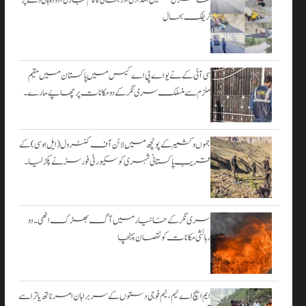
۔
ٹریفک بحال
اگست 3,
2026
سی آئی کے نے یو اے پی اے کیس میں پاکستان میں مقیم
ملزم سے منسلک سری نگر کے دومکانات پرچھاپے مارے۔
جموں و کشمیر کے پونچھ میں لائن آف کنٹرول (ایل او سی) کے
قریب پاکستانی شہری کو سکیورٹی فورسز نے پکڑ لیا۔
سری نگر کے خانیارمیں آگ بھڑک اٹھی۔ دو
رہائشی مکانات کو نقصان پہنچا
ایم ایچ اے ٹیم، نیم فوجی دستوں کے سربراہان امرناتھ یاترا سے