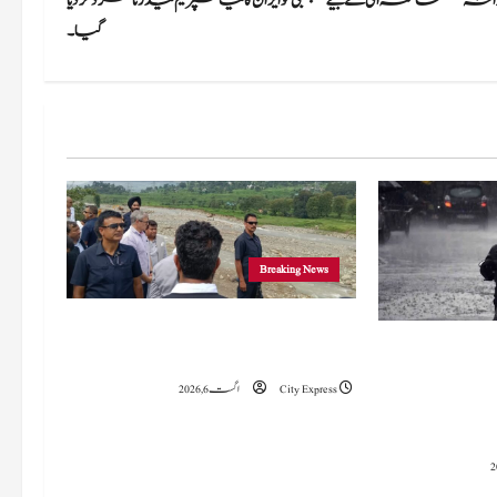
زانہ
خامنہ ای کے بیٹے مجتبیٰ کو ایران کا نیا سپریم لیڈر نامزد کر دیا
گیا۔
Breaking News
وزیراعلیٰ عمرکا راجوری کے سیلاب سے
 میں 15 اگست تک بارش کا
متاثرہ علاقوں کا دورہ، امداد اور بحالی کی یقین دہانی
سلسلہ جاری رہے گا؛ 9 سے 11 اگست کے دوران
City Express
اگست 6, 2026
چانک سیلاب کا