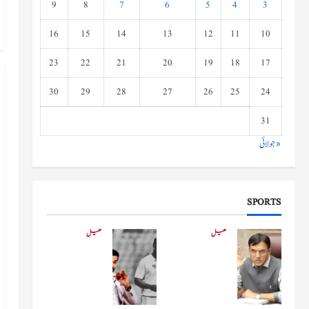
9
8
7
6
5
4
3
16
15
14
13
12
11
10
23
22
21
20
19
18
17
30
29
28
27
26
25
24
31
« جولائی
SPORTS
کھیل
کھیل
کھیلو
دفاعی
ں کے
بو
وزیر
لنگ
مانڈویا
کے