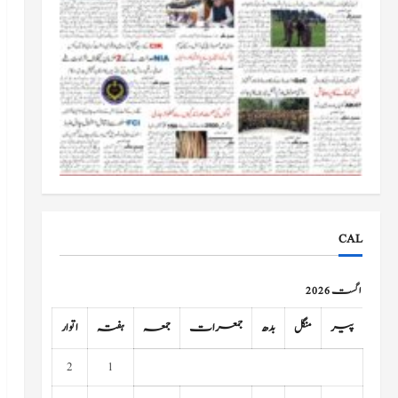
CAL
اگست 2026
پیر
منگل
بدھ
جمعرات
جمعہ
ہفتہ
اتوار
2
1