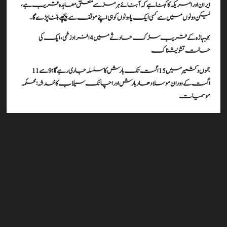
ایران اور امریکہ کا کہنا ہے کہ آبنائے ہرمز سے متعلق معاہدہ قریب ہے،
لیکن دونوں میں سے کسی ایک یا دونوں کو ہی اپنے موقف سے پیچھے ہٹنا پڑے گا۔
بجبہاڑہ کے قریب سڑک حادثے میں 4 افراد زخمی، ایک کی
حالت تشویشناک
جموں و کشمیر میں 15 اگست تک بارش کا سلسلہ جاری رہے گا؛ 9 سے 11
اگست کے دوران موسلادھار بارش اور اچانک سیلاب کا خدشہ: محکمہ
موسمیات