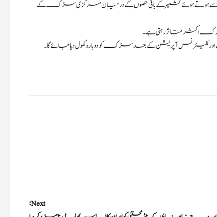
ز اور بانڈی پورہ ضلع سے ہوتے ہوئے کشمیر کے باقی حصوں کے درمیان مرکزی سڑک کے
 اکثر متاثر رہتی ہے۔
ے اور کلیئرنس آپریشن کے بعد سڑک کو دوبارہ کھول دیا جائے گا۔
Next: