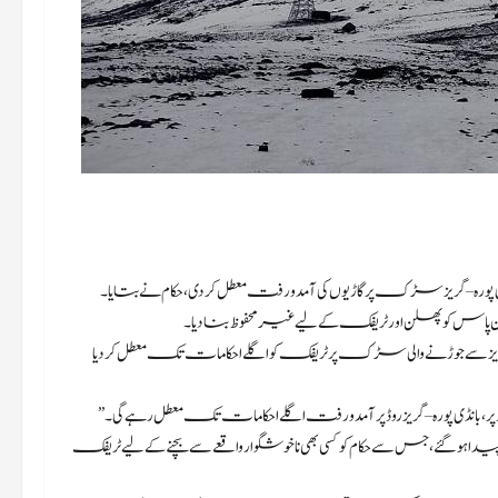
ن پاس کو پھسلن اورٹریفک کے لیے غیرمحفوظ بنا دیا۔
ی گریز سے جوڑنے والی سڑک پر ٹریفک کو اگلے احکامات تک معطل کر دیا
، بانڈی پورہ – گریز روڈ پر آمد و رفت اگلے احکامات تک معطل رہے گی۔”
 ہو گئے، جس سے حکام کو کسی بھی ناخوشگوار واقعے سے بچنے کے لیے ٹریفک