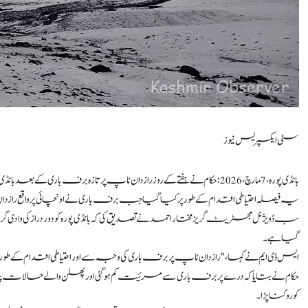
سٹی ایکسپریس نیوز
بانڈی پورہ، 7 مارچ،2026: حکام نے ہفتے کے روز رازدان ٹاپ پرتازہ برف باری کے بعد بانڈی پورہ – گریزسڑک پرگاڑیوں کی آمدورفت معطل کردی، حکام نے بتایا۔
یہ فیصلہ احتیاطی اقدام کے طور پر کیا گیا جب برف باری نے اونچائی پرواقع رازدا
سب ڈویژنل مجسٹریٹ گریز مختار احمد نے تصدیق کی کہ بانڈی پورہ کو دور دراز کی واد
گیا ہے۔
ایس ڈی ایم نے کہا، "رازدان ٹاپ پر برف باری کی وجہ سے اور احتیاطی اقدام کے طور پر
حکام نے بتایا کہ درے پر برف باری سے مرئیت کم ہو گئی اور پھسلن والے حالات پیدا
کو روکنا پڑا۔