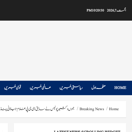
Ski
t
اگست 7, 2026
10:20:31 PM
conten
HOME
صفحہ اول
ریاستی خبریں
عالمی خبریں
قومی خبریں
Home
Breaking News
جموں و کشمیر پولیس نے سابق ڈی جی پی غلام جیلانی 