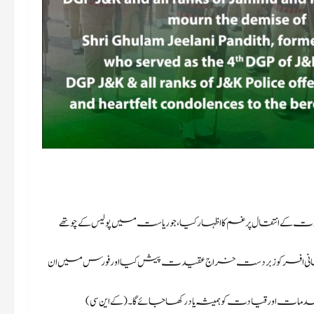
لام جیلانی پنڈت کے انتقال پر غم کا اظہار کیا، جو ریاست میں پولیس کے چوتھے
 آنجہانی افسر کو زبردست خراج عقیدت پیش کیا اور فورس میں ان
دمات اور قیادت کو ہمیشہ یاد رکھا جائے گا۔ (کے این سی)