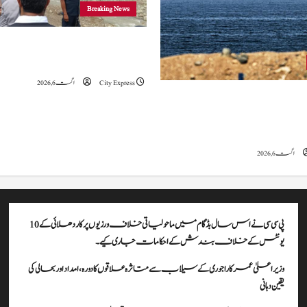
Breaking News
وزیراعلیٰ عمرکا راجوری کے سیلاب سے
علاقوں کا دورہ، امداد اور بحالی کی یقین دہانی
City Express
اگست 6, 2026
ہ کا کہنا ہے کہ آبنائے ہرمز سے متعلق
ے، لیکن دونوں میں سے کسی ایک یا
موقف سے پیچھے ہٹنا پڑے گا۔
اگست 6, 2026
پی سی سی نے اس سال بڈگام میں ماحولیاتی خلاف ورزیوں پر کار دھلائی کے 10
یونٹس کے خلاف بندش کے احکامات جاری کیے۔
وزیراعلیٰ عمرکا راجوری کے سیلاب سے متاثرہ علاقوں کا دورہ، امداد اور بحالی کی
یقین دہانی