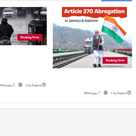
n
a
v
i
Breaking News
g
جموں و کشمیر
Breaking News
a
موسلادھار بارش اور ا
t
خدشہ: محکمہ موسمیات
5 اگست 2019 نے جموں و کشمیراورلداخ میں
تاریخی تبدیلی کا آغازکیا: وزیراعظم مودی
City Express
اگست 6, 2026
i
City Express
اگست 5, 2026
o
n