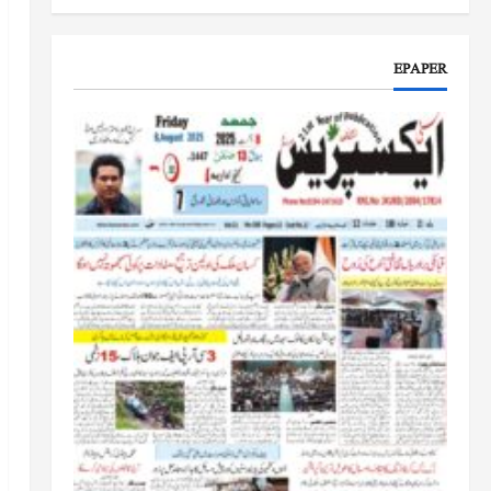
جموں و کشمیر کا جائزہ لیں گے
جون 17, 2026
EPAPER