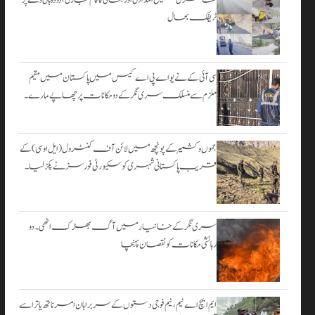
۔
ٹریفک بحال
اگست 3,
2026
سی آئی کے نے یو اے پی اے کیس میں پاکستان میں مقیم
ملزم سے منسلک سری نگر کے دومکانات پرچھاپے مارے۔
جموں و کشمیر کے پونچھ میں لائن آف کنٹرول (ایل او سی) کے
قریب پاکستانی شہری کو سکیورٹی فورسز نے پکڑ لیا۔
سری نگر کے خانیارمیں آگ بھڑک اٹھی۔ دو
رہائشی مکانات کو نقصان پہنچا
ایم ایچ اے ٹیم، نیم فوجی دستوں کے سربراہان امرناتھ یاترا سے