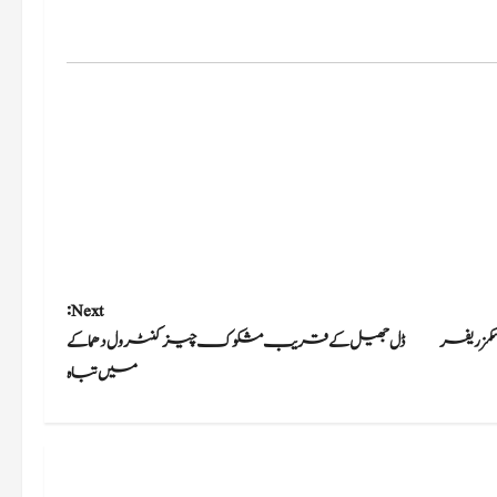
Next:
کمزریفر
ڈل جھیل کے قریب مشکوک چیز کنٹرول دھماکے
میں تباہ