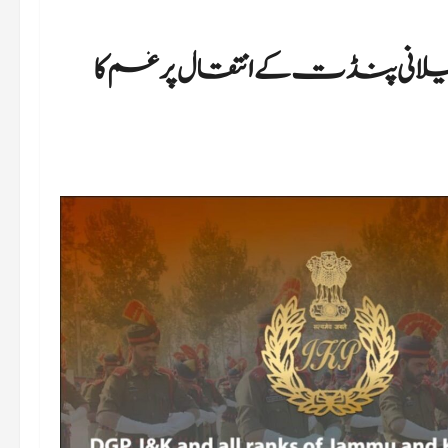
م جیلانی پنڈت کے انتقال پرغم کا