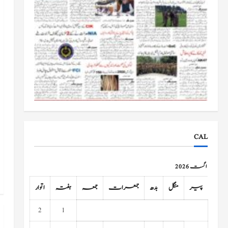
CAL
اگست 2026
پیر
منگل
بدھ
جمعرات
جمعہ
ہفتہ
اتوار
2
1