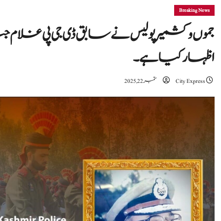
Breaking News
جموں و کشمیر پولیس نے سابق ڈی جی پی غلا
اظہار کیا ہے۔
City Express
ستمبر 22, 2025