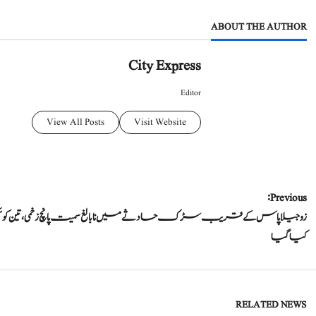
ABOUT THE AUTHOR
City Express
Editor
View All Posts
Visit Website
P
Previous:
زوجیلا پاس کے قریب سڑک حادثے میں نابالغ سمیت پانچ زخمی، تین کو س
o
کیا گیا
s
t
RELATED NEWS