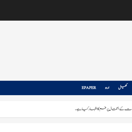
کھیل
اردو
EPAPER
پنڈت کے انتقال پرغم کا اظہار کیا ہے۔