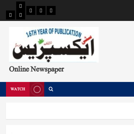
Pages
Single
Breaking
Home
404
Search
News
Page
Page
Online Newspaper
WATCH