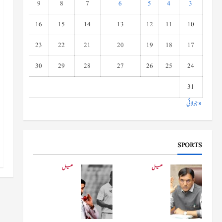
9
8
7
6
5
4
3
16
15
14
13
12
11
10
23
22
21
20
19
18
17
30
29
28
27
26
25
24
31
« جولائی
SPORTS
کھیل
کھیل
کھیلو
دفاعی
ں کے
بو
وزیر
لنگ
مانڈویا
کے