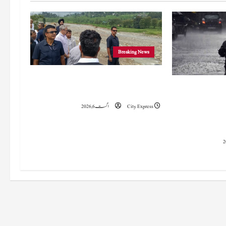
Breaking News
وزیراعلیٰ عمرکا راجوری کے سیلاب سے
 میں 15 اگست تک بارش کا
متاثرہ علاقوں کا دورہ، امداد اور بحالی کی یقین دہانی
سلسلہ جاری رہے گا؛ 9 سے 11 اگست کے دوران
City Express
اگست 6, 2026
چانک سیلاب کا