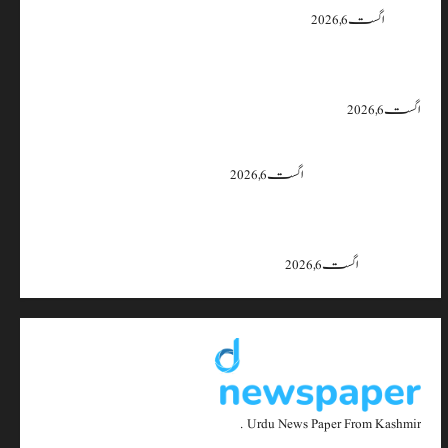
یقین دہانی
اگست 6, 2026
ایران اور امریکہ کا کہنا ہے کہ آبنائے ہرمز سے متعلق معاہدہ قریب ہے،
لیکن دونوں میں سے کسی ایک یا دونوں کو ہی اپنے موقف سے پیچھے ہٹنا پڑے گا۔
اگست 6, 2026
بجبہاڑہ کے قریب سڑک حادثے میں 4 افراد زخمی، ایک کی
حالت تشویشناک
اگست 6, 2026
جموں و کشمیر میں 15 اگست تک بارش کا سلسلہ جاری رہے گا؛ 9 سے 11
اگست کے دوران موسلادھار بارش اور اچانک سیلاب کا خدشہ: محکمہ
موسمیات
اگست 6, 2026
Urdu News Paper From Kashmir .