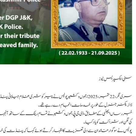
سٹی ایکسپریس نیوز
سری نگر، 22 ستمبر،2025 : جموں و کشمیر پولیس نے پیر کو شری غ
ڈائریکٹر جنرل کے طور پر خدمات انجام دے رہے تھے۔
خبر رساں ایجنسی کے مطابق، ڈی جی پی جموں و کشمیر نے تمام رینک کے ساتھ
کی لگن اور شراکت کو یاد کیا۔
پولیس نے سوگوار خاندان سے دلی تعزیت کا اظہار کرتے ہوئے کہا کہ پنڈت کی خ