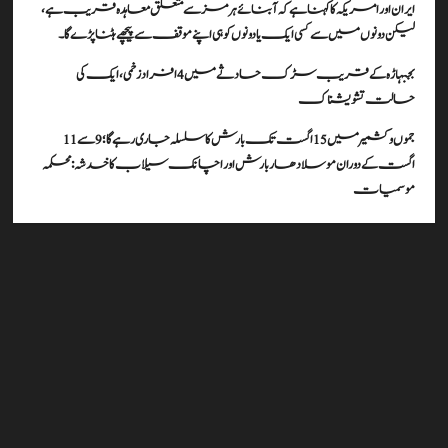
ایران اور امریکہ کا کہنا ہے کہ آبنائے ہرمز سے متعلق معاہدہ قریب ہے،
لیکن دونوں میں سے کسی ایک یا دونوں کو ہی اپنے موقف سے پیچھے ہٹنا پڑے گا۔
بجبہاڑہ کے قریب سڑک حادثے میں 4 افراد زخمی، ایک کی
حالت تشویشناک
جموں و کشمیر میں 15 اگست تک بارش کا سلسلہ جاری رہے گا؛ 9 سے 11
اگست کے دوران موسلادھار بارش اور اچانک سیلاب کا خدشہ: محکمہ
موسمیات