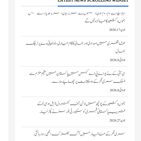
LATEST NEWS SCROLLING WIDGET
تھاتھری میں امدادی اور بحالی کا کام جاری، ڈوڈہ ہائی وے پر ٹریفک
بحال
جولائی 8, 2026
سی آئی کے نے یو اے پی اے کیس میں پاکستان میں مقیم ملزم سے
منسلک سری نگر کے دومکانات پرچھاپے مارے۔
جولائی 8, 2026
جموں و کشمیر کے پونچھ میں لائن آف کنٹرول (ایل او سی) کے
قریب پاکستانی شہری کو سکیورٹی فورسز نے پکڑ لیا۔
جون 27, 2026
سری نگر کے خانیارمیں آگ بھڑک اٹھی۔ دو رہائشی
مکانات کو نقصان پہنچا
جون 27, 2026
ایم ایچ اے ٹیم، نیم فوجی دستوں کے سربراہان امرناتھ یاترا سے قبل