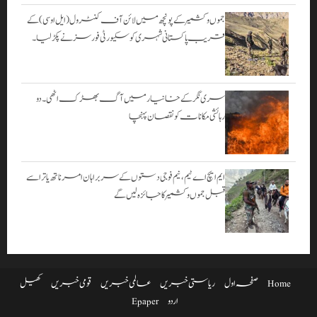
جموں و کشمیر کے پونچھ میں لائن آف کنٹرول (ایل او سی) کے
قریب پاکستانی شہری کو سکیورٹی فورسز نے پکڑ لیا۔
سری نگر کے خانیارمیں آگ بھڑک اٹھی۔ دو
رہائشی مکانات کو نقصان پہنچا
ایم ایچ اے ٹیم، نیم فوجی دستوں کے سربراہان امرناتھ یاترا سے
قبل جموں و کشمیر کا جائزہ لیں گے
Home
صفحہ اول
ریاستی خبریں
عالمی خبریں
قومی خبریں
کھیل
اردو
Epaper