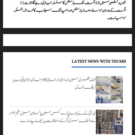
جموں و کشمیر میں 15 اگست تک بارش کا سلسلہ جاری رہے گا؛ 9 سے 11
اگست کے دوران موسلادھار بارش اور اچانک سیلاب کا خدشہ: محکمہ
موسمیات
LATEST NEWS WITH THUMB
تھاتھری میں امدادی اور بحالی کا کام جاری، ڈوڈہ ہائی وے پر
ٹریفک بحال
سی آئی کے نے یو اے پی اے کیس میں پاکستان میں مقیم ملزم
سے منسلک سری نگر کے دومکانات پرچھاپے مارے۔