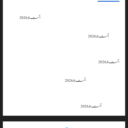
پی سی سی نے اس سال بڈگام میں ماحولیاتی خلاف ورزیوں پر کار دھلائی کے 10
یونٹس کے خلاف بندش کے احکامات جاری کیے۔
اگست 6, 2026
وزیراعلیٰ عمرکا راجوری کے سیلاب سے متاثرہ علاقوں کا دورہ، امداد اور بحالی کی
یقین دہانی
اگست 6, 2026
ایران اور امریکہ کا کہنا ہے کہ آبنائے ہرمز سے متعلق معاہدہ قریب ہے،
لیکن دونوں میں سے کسی ایک یا دونوں کو ہی اپنے موقف سے پیچھے ہٹنا پڑے گا۔
اگست 6, 2026
بجبہاڑہ کے قریب سڑک حادثے میں 4 افراد زخمی، ایک کی
حالت تشویشناک
اگست 6, 2026
جموں و کشمیر میں 15 اگست تک بارش کا سلسلہ جاری رہے گا؛ 9 سے 11
اگست کے دوران موسلادھار بارش اور اچانک سیلاب کا خدشہ: محکمہ
موسمیات
اگست 6, 2026