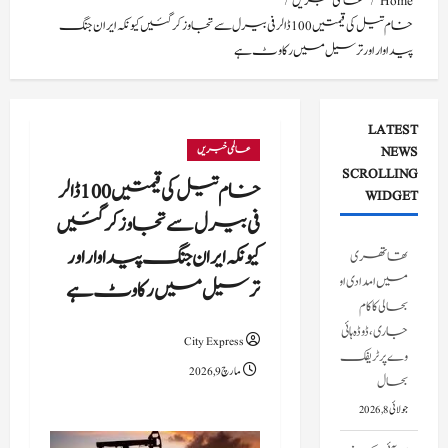
Home
عالمی خبریں
خام تیل کی قیمتیں 100 ڈالر فی بیرل سے تجاوز کر گئیں کیونکہ ایران جنگ
پیداوار اور ترسیل میں رکاوٹ ہے
LATEST
NEWS
عالمی خبریں
SCROLLING
خام تیل کی قیمتیں 100 ڈالر
WIDGET
فی بیرل سے تجاوز کر گئیں
کیونکہ ایران جنگ پیداوار اور
تھاتھری
میں امدادی اور
ترسیل میں رکاوٹ ہے
بحالی کا کام
جاری، ڈوڈہ ہائی
City Express
وے پر ٹریفک
مارچ 9, 2026
بحال
جولائی 8, 2026