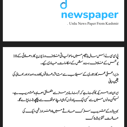
Urdu News Paper From Kashmir .
پی سی سی نے اس سال بڈگام میں ماحولیاتی خلاف ورزیوں پر کار دھلائی کے 10
یونٹس کے خلاف بندش کے احکامات جاری کیے۔
وزیراعلیٰ عمرکا راجوری کے سیلاب سے متاثرہ علاقوں کا دورہ، امداد اور بحالی کی
یقین دہانی
ایران اور امریکہ کا کہنا ہے کہ آبنائے ہرمز سے متعلق معاہدہ قریب ہے،
لیکن دونوں میں سے کسی ایک یا دونوں کو ہی اپنے موقف سے پیچھے ہٹنا پڑے گا۔
بجبہاڑہ کے قریب سڑک حادثے میں 4 افراد زخمی، ایک کی
حالت تشویشناک