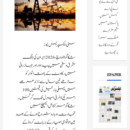
سی آئی کے نے یو
اے پی اے
کیس میں
پاکستان میں
مقیم ملزم سے
منسلک سری
سٹی ایکسپریس نیوز
نگر کے دومکانات
پرچھاپے
شکاگو 9 مارچ،2026: ایران کی جنگ
مارے۔
مشرق وسطیٰ میں پیداوار اور جہاز رانی
جولائی 8, 2026
میں رکاوٹ کے باعث اتوار کو
EPAPER
جموں و کشمیر کے
ساڑھے تین سال سے زائد عرصے
پونچھ میں لائن
میں پہلی بار تیل کی قیمتیں 100
آف کنٹرول
امریکی ڈالر فی بیرل تک گر گئیں۔
(ایل او سی) کے
شکاگو مرکنٹائل ایکسچینج میں
قریب
تجارت دوبارہ شروع ہونے کے بعد
پاکستانی شہری
بین الاقوامی معیار کے برینٹ کروڈ کے
کو سکیورٹی