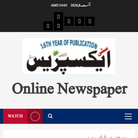
Ski
اگست 8, 2026
3:16:02 AM
t
Pages
conten
Single
Breaking
Home
404
Search
News
Page
Page
Online Newspaper
WATCH
Primary
Menu