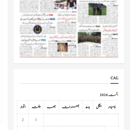
CAL
اگست 2026
پیر
منگل
بدھ
جمعرات
جمعہ
ہفتہ
اتوار
2
1