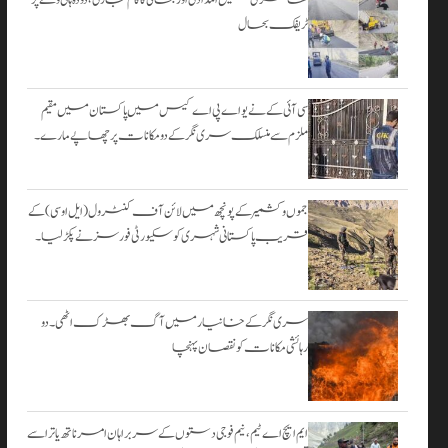
۔
ٹریفک بحال
اگست 3,
2026
سی آئی کے نے یو اے پی اے کیس میں پاکستان میں مقیم
ملزم سے منسلک سری نگر کے دومکانات پرچھاپے مارے۔
جموں و کشمیر کے پونچھ میں لائن آف کنٹرول (ایل او سی) کے
قریب پاکستانی شہری کو سکیورٹی فورسز نے پکڑ لیا۔
سری نگر کے خانیارمیں آگ بھڑک اٹھی۔ دو
رہائشی مکانات کو نقصان پہنچا
ایم ایچ اے ٹیم، نیم فوجی دستوں کے سربراہان امرناتھ یاترا سے