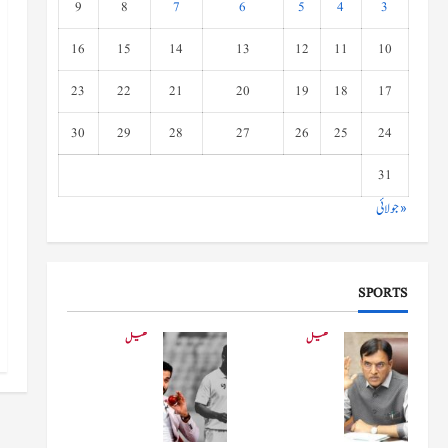
9
8
7
6
5
4
3
16
15
14
13
12
11
10
23
22
21
20
19
18
17
30
29
28
27
26
25
24
31
« جولائی
SPORTS
کھیل
کھیل
کھیلو
دفاعی
ں کے
بو
وزیر
لنگ
مانڈویا
کے