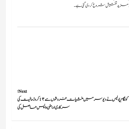
Next:
کولگام پولیس نے دیوسرمیں منشیات فروشوں سے ₹ 1 کروڑمالیت کی
سرکاری اراضی واپس حاصل کی