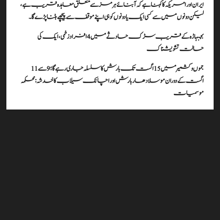
ایران اور امریکہ کا کہنا ہے کہ آبنائے ہرمز سے متعلق معاہدہ قریب ہے،
لیکن دونوں میں سے کسی ایک یا دونوں کو ہی اپنے موقف سے پیچھے ہٹنا پڑے گا۔
بجبہاڑہ کے قریب سڑک حادثے میں 4 افراد زخمی، ایک کی
حالت تشویشناک
جموں و کشمیر میں 15 اگست تک بارش کا سلسلہ جاری رہے گا؛ 9 سے 11
اگست کے دوران موسلادھار بارش اور اچانک سیلاب کا خدشہ: محکمہ
موسمیات