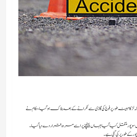
الہ لڑکا مبینہ طور پر فوج کی گاڑی سے ٹکرانے کے بعد ہلاک ہوگیا، حکام نے
سوپور منتقل کیا گیا جہاں پہنچنے پر اسے مردہ قرار دے دیا گیا۔