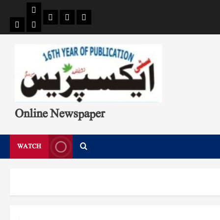
Pages
Single
Breaking
Home
404
Search
News
Page
Page
Online Newspaper
WATCH