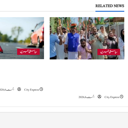
t
RELATED NEWS
n
a
v
i
ریاستی خبریں
ریاستی خبریں
g
بجبہاڑہ کے قریب سڑ
جموں و کشمیر بی جے پی نے اننت ناگ ریلی میں
a
میں 4 افراد زخمی، ا
لگائے گئے قابلِ اعتراض نعروں سے لاتعلقی کا
تشویشناک
اظہار کیا اور خواتین کے وقار کے تحفظ کے عزم کا
t
اعادہ کیا۔
City Express
اگست 6, 2026
i
City Express
اگست 6, 2026
o
n