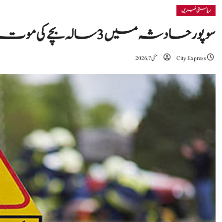
ریاستی خبریں
سوپور حادثہ میں 3 سالہ بچے کی موت، تحقیقات شروع: پولیس
City Express
مئی 7, 2026