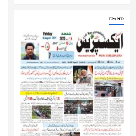
جموں و کشمیر کا جائزہ لیں گے
جون 17, 2026
EPAPER