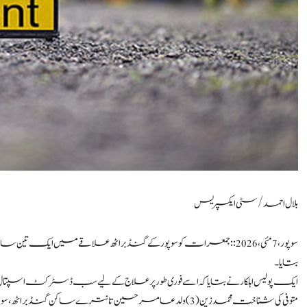
بلال احمد/سٹی ایکسپریس
سوپور، 7 مئی،2026:: جمعرات کو سوپور کے گنڈ براٹھ علاقے میں ایک تین س
بتایا۔
ایک پولیس اہلکار نے بتایا کہ اسے فوری طور پر علاج کے لیے سب ڈسٹرکٹ اسپتال 
متوفی کی شناخت محمد زین (3) ولد عامر حسین تانترے ساکن گنڈ براٹھ، سوپور کے طور پر کی گئی ہے۔