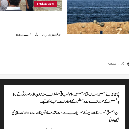
Breaking News
وزیراعلیٰ عمرکا راجوری کے سیلاب سے
علاقوں کا دورہ، امداد اور بحالی کی یقین دہانی
City Express
اگست 6, 2026
ہ کا کہنا ہے کہ آبنائے ہرمز سے متعلق
ے، لیکن دونوں میں سے کسی ایک یا
موقف سے پیچھے ہٹنا پڑے گا۔
اگست 6, 2026
پی سی سی نے اس سال بڈگام میں ماحولیاتی خلاف ورزیوں پر کار دھلائی کے 10
یونٹس کے خلاف بندش کے احکامات جاری کیے۔
وزیراعلیٰ عمرکا راجوری کے سیلاب سے متاثرہ علاقوں کا دورہ، امداد اور بحالی کی
یقین دہانی