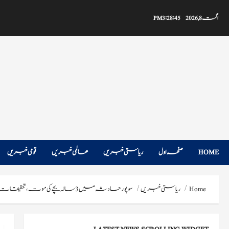
Ski
t
اگست 8, 2026
3:28:46 PM
conten
HOME
صفحہ اول
ریاستی خبریں
عالمی خبریں
قومی خبریں
Home
ریاستی خبریں
سوپور حادثہ میں 3 سالہ بچے کی موت، تحقیقات شروع: پولیس