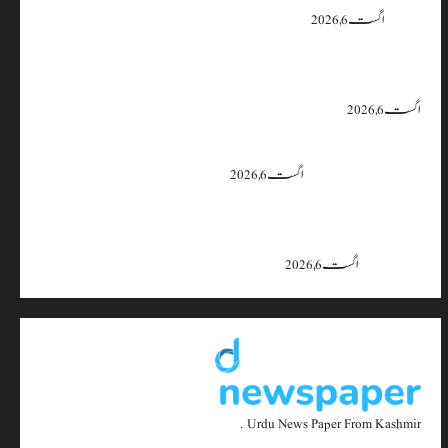
یقین دہانی
اگست 6, 2026
ایران اور امریکہ کا کہنا ہے کہ آبنائے ہرمز سے متعلق معاہدہ قریب ہے،
لیکن دونوں میں سے کسی ایک یا دونوں کو ہی اپنے موقف سے پیچھے ہٹنا پڑے گا۔
اگست 6, 2026
بجبہاڑہ کے قریب سڑک حادثے میں 4 افراد زخمی، ایک کی
حالت تشویشناک
اگست 6, 2026
جموں و کشمیر میں 15 اگست تک بارش کا سلسلہ جاری رہے گا؛ 9 سے 11
اگست کے دوران موسلادھار بارش اور اچانک سیلاب کا خدشہ: محکمہ
موسمیات
اگست 6, 2026
Urdu News Paper From Kashmir .