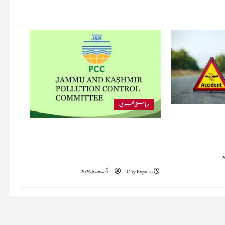
ریاستی خبریں
ک حادثے
یک کی حالت
پی سی سی نے اس سال بڈگام میں ماحولیاتی
خلاف ورزیوں پر کار دھلائی کے 10 یونٹس کے
خلاف بندش کے احکامات جاری کیے۔
City Express
اگست 6, 2026