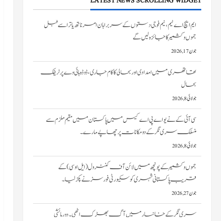
LATEST NEWS SCROLLING WIDGET
تھاتھری میں امدادی اور بحالی کا کام جاری، ڈوڈہ ہائی وے پر ٹریفک
بحال
جولائی 8, 2026
سی آئی کے نے یو اے پی اے کیس میں پاکستان میں مقیم ملزم سے
منسلک سری نگر کے دومکانات پرچھاپے مارے۔
جولائی 8, 2026
جموں و کشمیر کے پونچھ میں لائن آف کنٹرول (ایل او سی) کے
قریب پاکستانی شہری کو سکیورٹی فورسز نے پکڑ لیا۔
جون 27, 2026
سری نگر کے خانیارمیں آگ بھڑک اٹھی۔ دو رہائشی
مکانات کو نقصان پہنچا
جون 27, 2026
ایم ایچ اے ٹیم، نیم فوجی دستوں کے سربراہان امرناتھ یاترا سے قبل