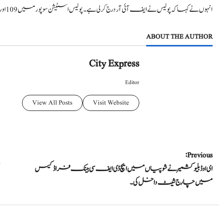
انہوں نے کہا کہ پولیس نے ایف آئی آر درج کر لی ہے۔ پولیس اسٹیشن سوپور میں 109 اور مزید تفتیش شروع کردی گئی ہے۔
ABOUT THE AUTHOR
City Express
Editor
View All Posts
Visit Website
P
Previous:
ای او ڈبلیو کشمیرنے شوپیاں میں ایچ ڈی ایف سی بینک فراڈ کیس
o
میں چارج شیٹ داخل کی۔
s