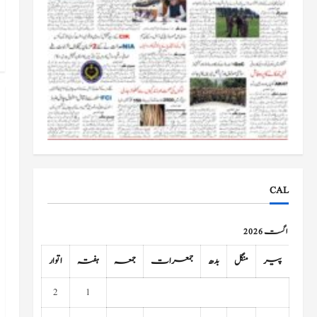
CAL
اگست 2026
پیر
منگل
بدھ
جمعرات
جمعہ
ہفتہ
اتوار
2
1