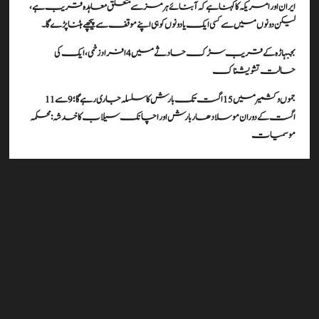
ایران اور امریکہ کا کہنا ہے کہ آبنائے ہرمز سے متعلق معاہدہ قریب ہے،
لیکن دونوں میں سے کسی ایک یا دونوں کو ہی اپنے موقف سے پیچھے ہٹنا پڑے گا۔
بجبہاڑہ کے قریب سڑک حادثے میں 4 افراد زخمی، ایک کی
حالت تشویشناک
جموں و کشمیر میں 15 اگست تک بارش کا سلسلہ جاری رہے گا؛ 9 سے 11
اگست کے دوران موسلادھار بارش اور اچانک سیلاب کا خدشہ: محکمہ
موسمیات