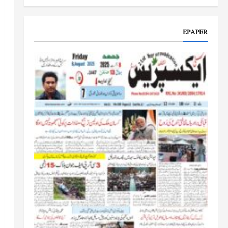
جموں و کشمیر کا جائزہ لیں گے
جون 17, 2026
EPAPER