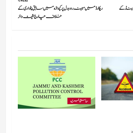
Next:
اینڈ کے
ریکارڈ میں مبینہ ردوبدل پرکپواڑہ میں سابق پٹواری کے
خلاف چارج شیٹ دائر
ریاستی خبریں
ک حادثے
یک کی حالت
پی سی سی نے اس سال بڈگام میں ماحولیاتی
خلاف ورزیوں پر کار دھلائی کے 10 یونٹس کے
خلاف بندش کے احکامات جاری کیے۔