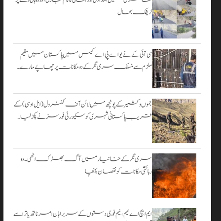
۔
ٹریفک بحال
اگست 3,
2026
سی آئی کے نے یو اے پی اے کیس میں پاکستان میں مقیم
ملزم سے منسلک سری نگر کے دومکانات پرچھاپے مارے۔
جموں و کشمیر کے پونچھ میں لائن آف کنٹرول (ایل او سی) کے
قریب پاکستانی شہری کو سکیورٹی فورسز نے پکڑ لیا۔
سری نگر کے خانیارمیں آگ بھڑک اٹھی۔ دو
رہائشی مکانات کو نقصان پہنچا
ایم ایچ اے ٹیم، نیم فوجی دستوں کے سربراہان امرناتھ یاترا سے