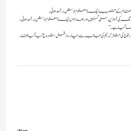
 کی آوازیں سنی گئیں اور بعد ازاں ایک نامعلوم لاش برآمد ہوئی۔
یکھا گیا ہے۔”
ور فوج کی مشترکہ ٹیم کی جانب سے چار روز قبل شروع کیا گیا تھا۔