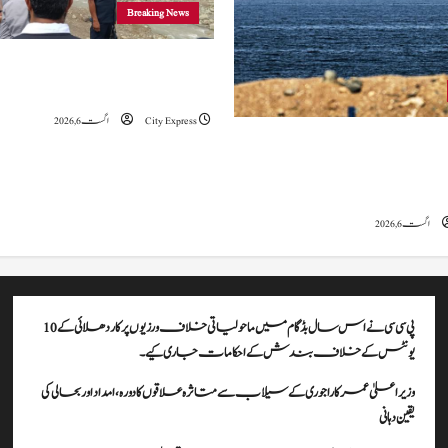
Breaking News
وزیراعلیٰ عمرکا راجوری کے سیلاب سے
علاقوں کا دورہ، امداد اور بحالی کی یقین دہانی
City Express
اگست 6, 2026
ہ کا کہنا ہے کہ آبنائے ہرمز سے متعلق
ے، لیکن دونوں میں سے کسی ایک یا
موقف سے پیچھے ہٹنا پڑے گا۔
اگست 6, 2026
پی سی سی نے اس سال بڈگام میں ماحولیاتی خلاف ورزیوں پر کار دھلائی کے 10
یونٹس کے خلاف بندش کے احکامات جاری کیے۔
وزیراعلیٰ عمرکا راجوری کے سیلاب سے متاثرہ علاقوں کا دورہ، امداد اور بحالی کی
یقین دہانی