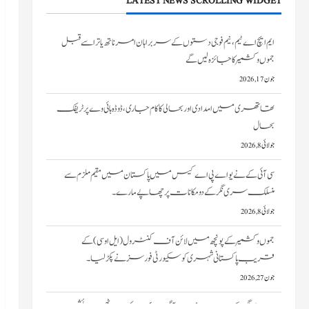
LATEST NEWS SCROLLING WIDGET
تھاتھری میں امدادی اور بحالی کا کام جاری، ڈوڈہ ہائی وے پر ٹریفک
بحال
جولائی 8, 2026
سی آئی کے نے یو اے پی اے کیس میں پاکستان میں مقیم ملزم سے
منسلک سری نگر کے دومکانات پرچھاپے مارے۔
جولائی 8, 2026
جموں و کشمیر کے پونچھ میں لائن آف کنٹرول (ایل او سی) کے
قریب پاکستانی شہری کو سکیورٹی فورسز نے پکڑ لیا۔
جون 27, 2026
سری نگر کے خانیارمیں آگ بھڑک اٹھی۔ دو رہائشی
مکانات کو نقصان پہنچا
جون 27, 2026
ایم ایچ اے ٹیم، نیم فوجی دستوں کے سربراہان امرناتھ یاترا سے قبل