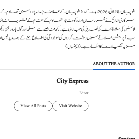
شوپیاں، 8 جولائی،2026: بدھ کے روز شوپیاں کے علاقہ چناپورہ میں تصادم کے مقام کے قریب ایک نامعلوم لاش برآمد ہوئی۔
سرکاری ذرائع نے خبر رساں ادارہ کو بتایا، "تصادم کے مقام کے قریب فائرنگ
لاش کی شناخت کی تصدیق کی جا رہی ہے۔ کچھ فاصلے سے اسلحہ اور گولہ بارود بھی د
یہ آپریشن علاقے میں دہشت گردوں کی موجودگی کی اطلاع ملنے کے بعد پولیس ا
مزید تفصیلات کا انتظار ہے۔ (ایجنسیاں)
ABOUT THE AUTHOR
City Express
Editor
View All Posts
Visit Website