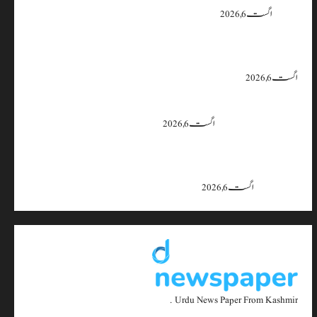
یقین دہانی
اگست 6, 2026
ایران اور امریکہ کا کہنا ہے کہ آبنائے ہرمز سے متعلق معاہدہ قریب ہے،
لیکن دونوں میں سے کسی ایک یا دونوں کو ہی اپنے موقف سے پیچھے ہٹنا پڑے گا۔
اگست 6, 2026
بجبہاڑہ کے قریب سڑک حادثے میں 4 افراد زخمی، ایک کی
حالت تشویشناک
اگست 6, 2026
جموں و کشمیر میں 15 اگست تک بارش کا سلسلہ جاری رہے گا؛ 9 سے 11
اگست کے دوران موسلادھار بارش اور اچانک سیلاب کا خدشہ: محکمہ
موسمیات
اگست 6, 2026
Urdu News Paper From Kashmir .