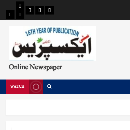
Pages
Single
Breaking
Home
404
Search
News
Page
Page
Online Newspaper
WATCH