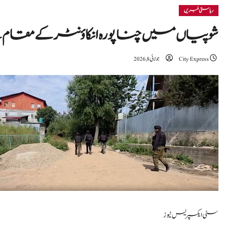
ریاستی خبریں
شوپیاں میں چناپورہ انکاؤنٹر کے مقا
City Express
جولائی 8, 2026
سٹی ایکسپریس نیوز