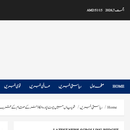
Ski
t
اگست 7, 2026
2:51:16 AM
conten
HOME
صفحہ اول
ریاستی خبریں
عالمی خبریں
قومی خبریں
Home
ریاستی خبریں
شوپیاں میں چناپورہ انکاؤنٹر کے مقام کے قریب