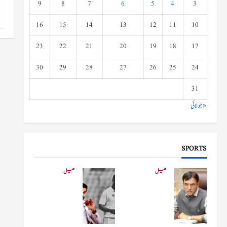
9
8
7
6
5
4
3
16
15
14
13
12
11
10
23
22
21
20
19
18
17
30
29
28
27
26
25
24
31
« جولائی
SPORTS
کھیل
کھیل
کھیلو
دفاعی
ں کے
بو
وزیر
لنگ
مانڈویا
کے