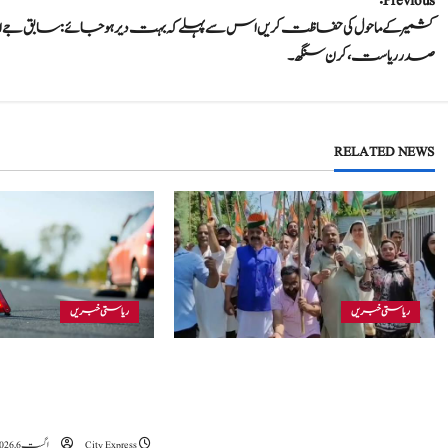
P
Previous:
کشمیر کے ماحول کی حفاظت کریں اس سے پہلے کہ بہت دیر ہو جائے: سابق جے 
o
صدر ریاست، کرن سنگھ۔
s
t
RELATED NEWS
n
a
v
i
ریاستی خبریں
ریاستی خبریں
g
بجبہاڑہ کے قریب سڑ
جموں و کشمیر بی جے پی نے اننت ناگ ریلی میں
a
میں 4 افراد زخمی، ا
لگائے گئے قابلِ اعتراض نعروں سے لاتعلقی کا
تشویشناک
اظہار کیا اور خواتین کے وقار کے تحفظ کے عزم کا
t
اعادہ کیا۔
City Express
اگست 6, 2026