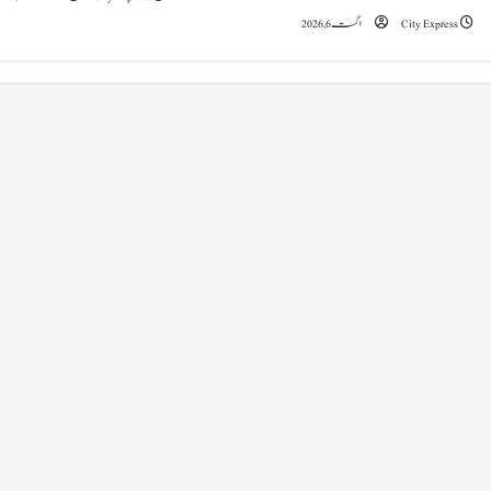
i
City Express
اگست 6, 2026
o
n