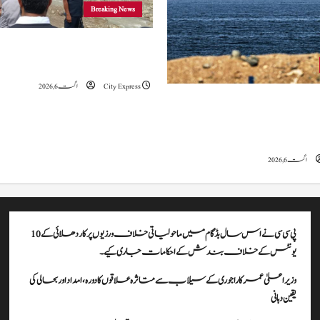
Breaking News
وزیراعلیٰ عمرکا راجوری کے سیلاب سے
علاقوں کا دورہ، امداد اور بحالی کی یقین دہانی
City Express
اگست 6, 2026
ہ کا کہنا ہے کہ آبنائے ہرمز سے متعلق
ے، لیکن دونوں میں سے کسی ایک یا
موقف سے پیچھے ہٹنا پڑے گا۔
اگست 6, 2026
پی سی سی نے اس سال بڈگام میں ماحولیاتی خلاف ورزیوں پر کار دھلائی کے 10
یونٹس کے خلاف بندش کے احکامات جاری کیے۔
وزیراعلیٰ عمرکا راجوری کے سیلاب سے متاثرہ علاقوں کا دورہ، امداد اور بحالی کی
یقین دہانی