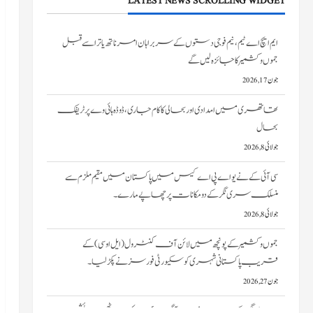
LATEST NEWS SCROLLING WIDGET
تھاتھری میں امدادی اور بحالی کا کام جاری، ڈوڈہ ہائی وے پر ٹریفک
بحال
جولائی 8, 2026
سی آئی کے نے یو اے پی اے کیس میں پاکستان میں مقیم ملزم سے
منسلک سری نگر کے دومکانات پرچھاپے مارے۔
جولائی 8, 2026
جموں و کشمیر کے پونچھ میں لائن آف کنٹرول (ایل او سی) کے
قریب پاکستانی شہری کو سکیورٹی فورسز نے پکڑ لیا۔
جون 27, 2026
سری نگر کے خانیارمیں آگ بھڑک اٹھی۔ دو رہائشی
مکانات کو نقصان پہنچا
جون 27, 2026
ایم ایچ اے ٹیم، نیم فوجی دستوں کے سربراہان امرناتھ یاترا سے قبل