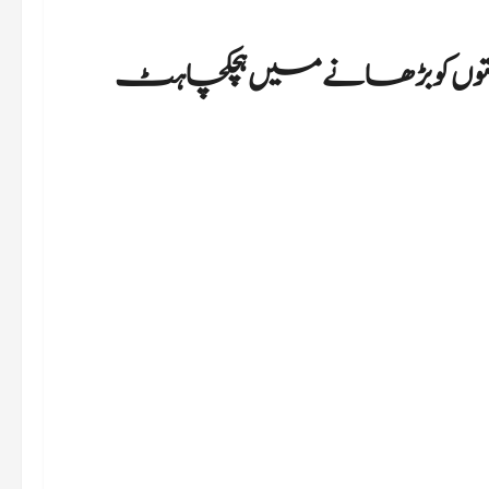
وں کو بڑھانے میں ہچکچاہٹ