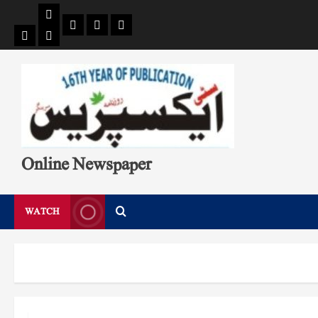
Pages
Single
Breaking
Home
404
Search
News
Page
Page
Online Newspaper
WATCH