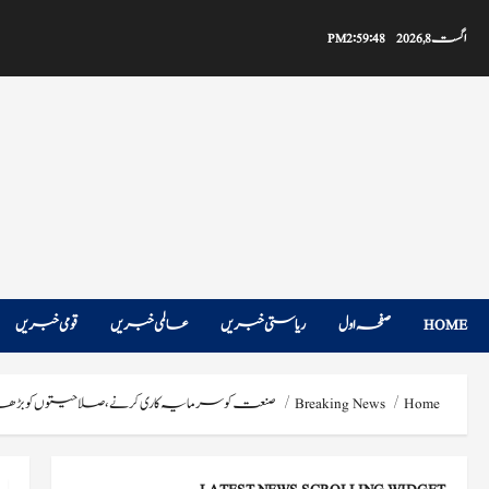
Ski
t
اگست 8, 2026
2:59:49 PM
conten
HOME
صفحہ اول
ریاستی خبریں
عالمی خبریں
قومی خبریں
Home
Breaking News
صنعت کو سرمایہ کاری کرنے، صلاحیتوں کو بڑھا