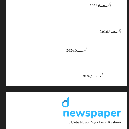
یقین دہانی
اگست 6, 2026
ایران اور امریکہ کا کہنا ہے کہ آبنائے ہرمز سے متعلق معاہدہ قریب ہے،
لیکن دونوں میں سے کسی ایک یا دونوں کو ہی اپنے موقف سے پیچھے ہٹنا پڑے گا۔
اگست 6, 2026
بجبہاڑہ کے قریب سڑک حادثے میں 4 افراد زخمی، ایک کی
حالت تشویشناک
اگست 6, 2026
جموں و کشمیر میں 15 اگست تک بارش کا سلسلہ جاری رہے گا؛ 9 سے 11
اگست کے دوران موسلادھار بارش اور اچانک سیلاب کا خدشہ: محکمہ
موسمیات
اگست 6, 2026
Urdu News Paper From Kashmir .