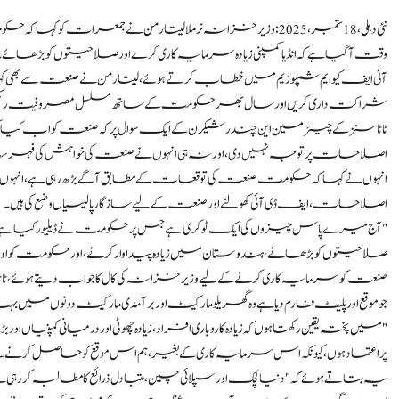
نئی دہلی، 18 ستمبر،2025: وزیر خزانہ نرملا سیتا رمن نے جمعرا
وقت آگیا ہے کہ انڈیا کمپنی زیادہ سرمایہ کاری کرے اور صلاحیتوں کو بڑھائے۔
آئی ایف کیوایم سمپوزیم میں خطاب کرتے ہوئے، سیتا رمن نے صنعت سے بھی 
شراکت داری کریں اور سال بھر حکومت کے ساتھ مسلسل مصروفیت رک
ٹاٹا سنز کے چیئرمین این چندر شیکرن کے ایک سوال پر کہ صنعت کو اب کیا کرنا چ
اصلاحات پر توجہ نہیں دی، اور نہ ہی انہوں نے صنعت کی خواہش کی فہرست
انہوں نے کہا کہ حکومت صنعت کی توقعات کے مطابق آگے بڑھ رہی ہے، انہوں
اصلاحات، ایف ڈی آئی کھولنے اور صنعت کے لیے سازگار پالیسیاں وضع کی ہیں۔
"آج میرے پاس چیزوں کی ایک ٹوکری ہے جس پر حکومت نے ڈیلیور کیا ہے… 
صلاحیتوں کو بڑھانے، ہندوستان میں زیادہ پیداوار کرنے، اور حکومت کو اور
صنعت کو سرمایہ کاری کرنے کے لیے وزیر خزانہ کی کال کا جواب دیتے ہوئے،
جو موقع اور پلیٹ فارم دیا ہے وہ گھریلو مارکیٹ اور برآمدی مارکیٹ دونوں میں بہ
"میں پختہ یقین رکھتا ہوں کہ زیادہ کاروباری افراد، زیادہ چھوٹی اور درمیانی کمپ
پراعتماد ہوں، کیونکہ اس سرمایہ کاری کے بغیر، ہم اس موقع کو حاصل کرنے 
یہ بتاتے ہوئے کہ "دنیا لچک اور سپلائی چین، متبادل ذرائع کا مطالبہ ک