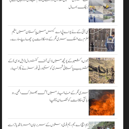
۔
ٹریفک بحال
اگست 3,
2026
سی آئی کے نے یو اے پی اے کیس میں پاکستان میں مقیم
ملزم سے منسلک سری نگر کے دومکانات پرچھاپے مارے۔
جموں و کشمیر کے پونچھ میں لائن آف کنٹرول (ایل او سی) کے
قریب پاکستانی شہری کو سکیورٹی فورسز نے پکڑ لیا۔
سری نگر کے خانیارمیں آگ بھڑک اٹھی۔ دو
رہائشی مکانات کو نقصان پہنچا
ایم ایچ اے ٹیم، نیم فوجی دستوں کے سربراہان امرناتھ یاترا سے