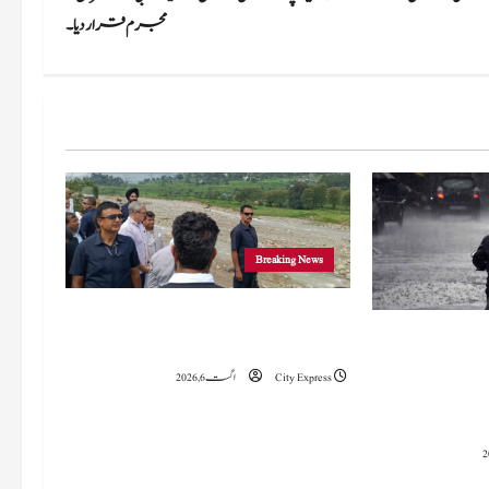
مجرم قرار دیا۔
Breaking News
وزیراعلیٰ عمرکا راجوری کے سیلاب سے
 میں 15 اگست تک بارش کا
متاثرہ علاقوں کا دورہ، امداد اور بحالی کی یقین دہانی
سلسلہ جاری رہے گا؛ 9 سے 11 اگست کے دوران
City Express
اگست 6, 2026
چانک سیلاب کا