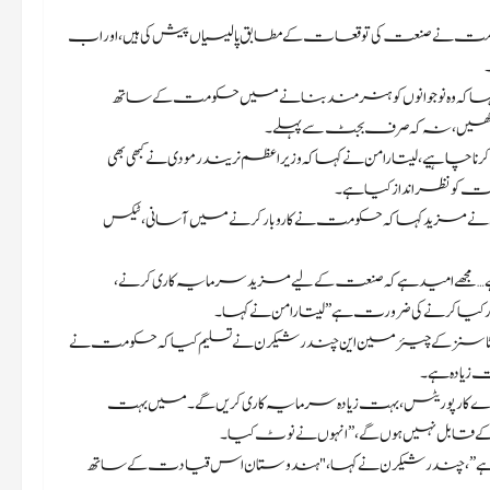
ت کو کہا کہ حکومت نے صنعت کی توقعات کے مطابق پالیسیاں پیش کی ہیں، اور اب
کہا کہ وہ نوجوانوں کو ہنر مند بنانے میں حکومت کے ساتھ
ھیں، نہ کہ صرف بجٹ سے پہلے۔
اہیے، سیتارامن نے کہا کہ وزیر اعظم نریندر مودی نے کبھی بھی
 کو نظر انداز کیا ہے۔
 نے مزید کہا کہ حکومت نے کاروبار کرنے میں آسانی، ٹیکس
مجھے امید ہے کہ صنعت کے لیے مزید سرمایہ کاری کرنے،
 کیا کرنے کی ضرورت ہے” سیتارامن نے کہا۔
 ٹاٹا سنز کے چیئرمین این چندر شیکرن نے تسلیم کیا کہ حکومت نے
ت زیادہ ہے۔
نیاں اور بڑے کارپوریٹس، بہت زیادہ سرمایہ کاری کریں گے۔ میں بہت
کے قابل نہیں ہوں گے،” انہوں نے نوٹ کیا۔
ر رہی ہے”، چندر شیکرن نے کہا، "ہندوستان اس قیادت کے ساتھ