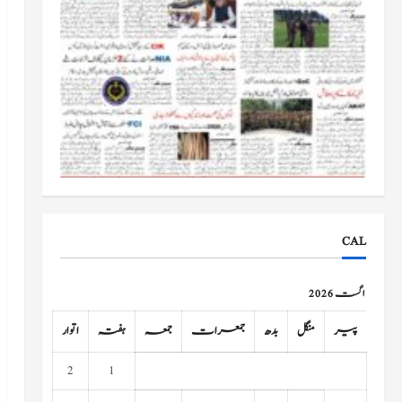
CAL
اگست 2026
پیر
منگل
بدھ
جمعرات
جمعہ
ہفتہ
اتوار
2
1