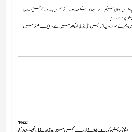
ایس ایم ای سیکٹر سے ہے، اور حکومت نے اس بات کو یقینی بنایا
ر پر موجود ہے۔
 نے اصرار کیا کہ ایس آئی ڈی بی آئی ان میں سے ہر ایک کلسٹر میں
Next:
اینٹی کرپشن کورٹ ڈوڈا نے ٹریپ کیس میں دوآراینڈ بی انجینئروں کو