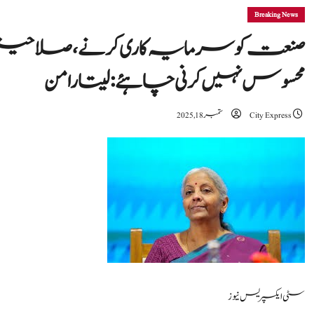
Breaking News
صنعت کو سرمایہ کاری کرنے، صلاحیت
محسوس نہیں کرنی چاہئے: سیتارامن
City Express
ستمبر 18, 2025
سٹی ایکسپریس نیوز