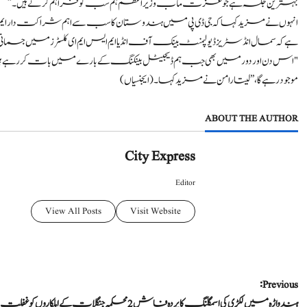
بہترین جگہ ہے جو عزت مآب وزیر اعظم ہم سب کو فراہم کرتے ہیں۔”
انہوں نے مزید کہا کہ جی ڈی پی میں ہندوستان کا سب سے اہم شراکت دار ایم 
ہے کہ سمال انڈسٹریز ڈیولپمنٹ بینک آف انڈیا ایم ایس ایم ای کلسٹرز میں جسمانی طو
"اس دن اور دور میں بھی جب ہم ڈیجیٹل بینکنگ کے بارے میں بات کر رہے ہیں، ہم
موجود رہے گا،” سیتارامن نے مزید کہا۔ (ایجنسیاں)
ABOUT THE AUTHOR
City Express
Editor
View All Posts
Visit Website
P
Previous:
ہندواڑہ میں لکڑی کی اسمگلنگ کا پردہ فاش 2 محکمہ جنگلات کے اہلکاروں کو غفلت