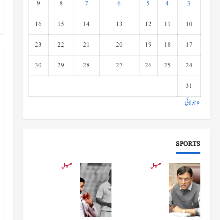
9
8
7
6
5
4
3
16
15
14
13
12
11
10
23
22
21
20
19
18
17
30
29
28
27
26
25
24
31
« جولائی
SPORTS
کھیل
کھیل
کھیلو
دفاعی
ں کے
بو
وزیر
لنگ
مانڈویا
کے