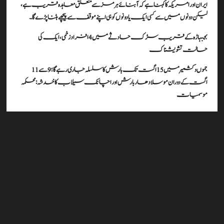
ایران اور امریکہ کا کہنا ہے کہ آبنائے ہرمز سے متعلق معاہدہ قریب ہے،
لیکن دونوں میں سے کسی ایک یا دونوں کو ہی اپنے موقف سے پیچھے ہٹنا پڑے گا۔
بجبہاڑہ کے قریب سڑک حادثے میں 4 افراد زخمی، ایک کی
حالت تشویشناک
جموں و کشمیر میں 15 اگست تک بارش کا سلسلہ جاری رہے گا؛ 9 سے 11
اگست کے دوران موسلادھار بارش اور اچانک سیلاب کا خدشہ: محکمہ
موسمیات