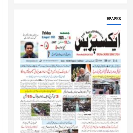
جموں و کشمیر کا جائزہ لیں گے
جون 17, 2026
EPAPER