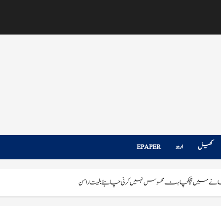
کھیل
اردو
EPAPER
نے میں ہچکچاہٹ محسوس نہیں کرنی چاہئے: سیتارامن