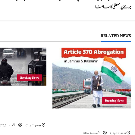
o
برتنے پر معطلی کا سامنا
s
t
RELATED NEWS
n
a
v
i
Breaking News
g
جموں و کشمیر
Breaking News
a
موسلادھار بارش اور ا
t
خدشہ: محکمہ موسمیات
5 اگست 2019 نے جموں و کشمیراورلداخ میں
تاریخی تبدیلی کا آغازکیا: وزیراعظم مودی
City Express
اگست 6, 2026
i
City Express
اگست 5, 2026