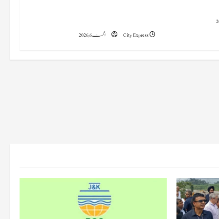
خلاف ورزیوں پر کار دھلائی کے 10 یونٹس کے
خلاف بندش کے احکامات جاری کیے۔
City Express
اگست 6, 2026