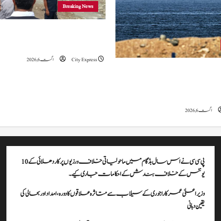
Breaking News
وزیراعلیٰ عمرکا راجوری کے سیلاب سے
علاقوں کا دورہ، امداد اور بحالی کی یقین دہانی
City Express
اگست 6, 2026
ہ کا کہنا ہے کہ آبنائے ہرمز سے متعلق
ے، لیکن دونوں میں سے کسی ایک یا
موقف سے پیچھے ہٹنا پڑے گا۔
اگست 6, 2026
پی سی سی نے اس سال بڈگام میں ماحولیاتی خلاف ورزیوں پر کار دھلائی کے 10
یونٹس کے خلاف بندش کے احکامات جاری کیے۔
وزیراعلیٰ عمرکا راجوری کے سیلاب سے متاثرہ علاقوں کا دورہ، امداد اور بحالی کی
یقین دہانی