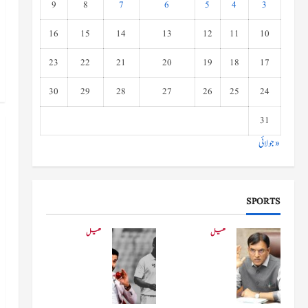
9
8
7
6
5
4
3
16
15
14
13
12
11
10
23
22
21
20
19
18
17
30
29
28
27
26
25
24
31
« جولائی
SPORTS
کھیل
کھیل
کھیلو
دفاعی
ں کے
بو
وزیر
لنگ
مانڈویا
کے