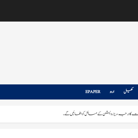
کھیل
اردو
EPAPER
کا درجہ، ریزرویشن کے مسائل کو اٹھائیں گے۔