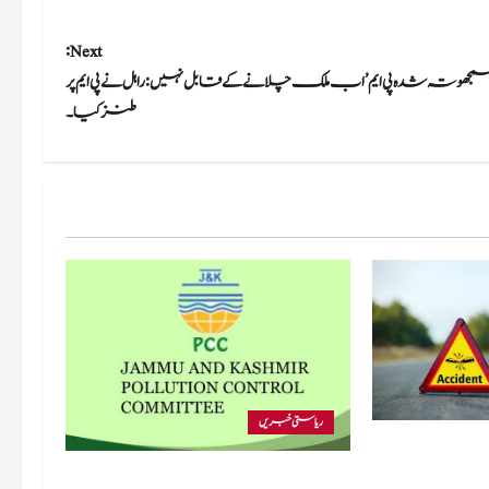
Next:
مجھوتہ شدہ پی ایم’ اب ملک چلانے کے قابل نہیں: راہل نے پی ایم پر
طنز کیا۔
ریاستی خبریں
ک حادثے
یک کی حالت
پی سی سی نے اس سال بڈگام میں ماحولیاتی