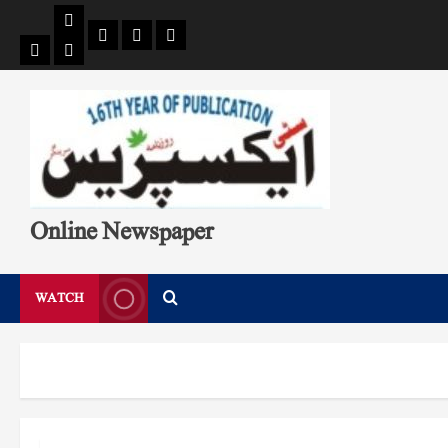
Pages
Single
Breaking
Home
404
Search
News
Page
Page
Online Newspaper
WATCH