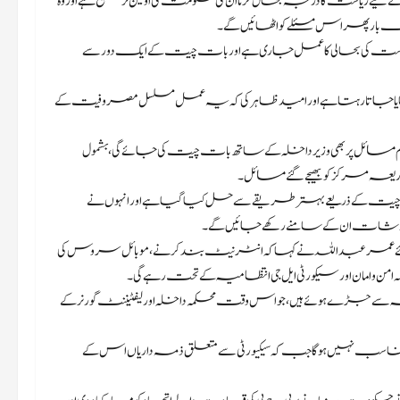
وں و کشمیر کے لیے ریاست کا درجہ بحال کرنا ان کی حکومت کی اولین ترجیح ہے اور وہ
 بار پھر اس مسئلے کو اٹھائیں گے۔
 کی بحالی کا عمل جاری ہے اور بات چیت کے ایک دور سے
 جاتا رہتا ہے اور امید ظاہر کی کہ یہ عمل مسلسل مصروفیت کے
اہم مسائل پر بھی وزیر داخلہ کے ساتھ بات چیت کی جائے گی، بشمول
ذریعہ مرکز کو بھیجے گئے مسائل۔
 چیت کے ذریعے بہتر طریقے سے حل کیا گیا ہے اور انہوں نے
م خدشات ان کے سامنے رکھے جائیں گے۔
 ہوئے عمر عبداللہ نے کہا کہ انٹرنیٹ بند کرنے، موبائل سروس کی
امن و امان اور سیکورٹی ایل جی انتظامیہ کے تحت رہے گی۔
 سے جڑے ہوئے ہیں، جو اس وقت محکمہ داخلہ اور لیفٹیننٹ گورنر کے
 مناسب نہیں ہوگا جب کہ سیکیورٹی سے متعلق ذمہ داریاں اس کے