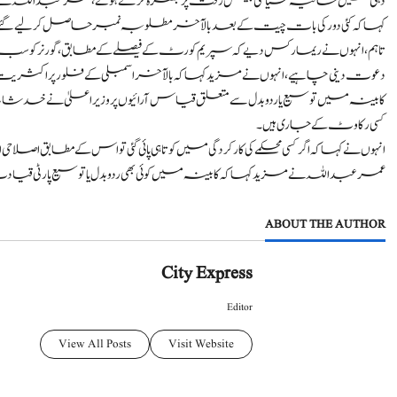
دہلی میں حالیہ سیاسی پیش رفت پر تبصرہ کرتے ہوئے، عمر عبداللہ نے حکوم
کہا کہ کئی دور کی بات چیت کے بعد بالآخر مطلوبہ نمبر حاصل کر لیے گئے
تاہم، انہوں نے ریمارکس دیے کہ سپریم کورٹ کے فیصلے کے مطابق، گورنر کو
دعوت دینی چاہیے، انہوں نے مزید کہا کہ بالآخر اسمبلی کے فلور پر اکثریت 
کابینہ میں توسیع یا ردوبدل سے متعلق قیاس آرائیوں پر وزیر اعلیٰ نے خدشا
کسی رکاوٹ کے جاری ہیں۔
انہوں نے کہا کہ اگر کسی محکمے کی کارکردگی میں کوتاہی پائی گئی تو اس کے مطابق ا
عمر عبداللہ نے مزید کہا کہ کابینہ میں کوئی بھی ردوبدل یا توسیع پار
ABOUT THE AUTHOR
City Express
Editor
View All Posts
Visit Website