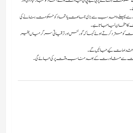
ت بنانے پر بی جے پی کی قیادت والے اتحاد کو مبارکباد دی اور
۔
 سب سے پہلے واحد سب سے بڑی جماعت یا اتحاد کو حکومت بنانے کی
کا امتحان لیا جاتا ہے۔
ت کو مسترد کرتے ہوئے کہا کہ گورننس اور ترقیاتی سرگرمیاں بغیر
صلاحی اقدامات کیے جائیں گے۔
ٹی قیادت سے مشاورت کے بعد مناسب وقت پر کی جائے گی۔