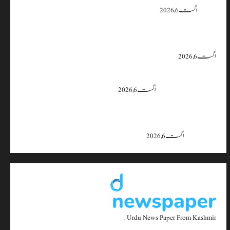
یقین دہانی
اگست 6, 2026
ایران اور امریکہ کا کہنا ہے کہ آبنائے ہرمز سے متعلق معاہدہ قریب ہے،
لیکن دونوں میں سے کسی ایک یا دونوں کو ہی اپنے موقف سے پیچھے ہٹنا پڑے گا۔
اگست 6, 2026
بجبہاڑہ کے قریب سڑک حادثے میں 4 افراد زخمی، ایک کی
حالت تشویشناک
اگست 6, 2026
جموں و کشمیر میں 15 اگست تک بارش کا سلسلہ جاری رہے گا؛ 9 سے 11
اگست کے دوران موسلادھار بارش اور اچانک سیلاب کا خدشہ: محکمہ
موسمیات
اگست 6, 2026
Urdu News Paper From Kashmir .