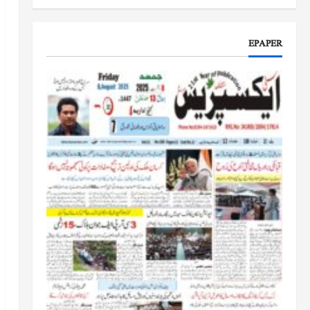
جموں و کشمیر کا جائزہ لیں گے
جون 17, 2026
EPAPER