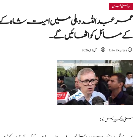
ریاستی خبریں
عمر عبداللہ دہلی میں امیت شاہ کے س
کے مسائل کو اٹھائیں گے۔
City Express
مئی 11, 2026
سٹی ایکسپریس نیوز