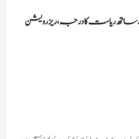
اتھ ریاست کا درجہ، ریزرویشن