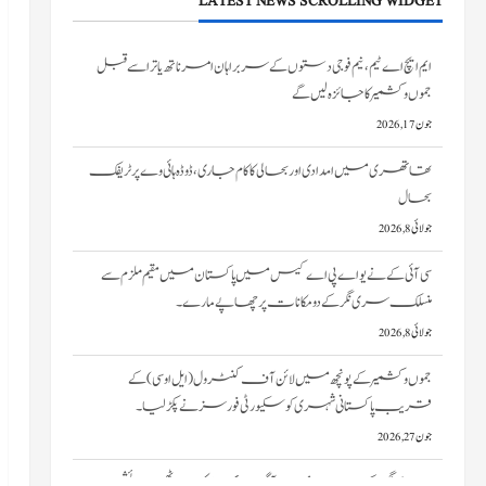
LATEST NEWS SCROLLING WIDGET
تھاتھری میں امدادی اور بحالی کا کام جاری، ڈوڈہ ہائی وے پر ٹریفک
بحال
جولائی 8, 2026
سی آئی کے نے یو اے پی اے کیس میں پاکستان میں مقیم ملزم سے
منسلک سری نگر کے دومکانات پرچھاپے مارے۔
جولائی 8, 2026
جموں و کشمیر کے پونچھ میں لائن آف کنٹرول (ایل او سی) کے
قریب پاکستانی شہری کو سکیورٹی فورسز نے پکڑ لیا۔
جون 27, 2026
سری نگر کے خانیارمیں آگ بھڑک اٹھی۔ دو رہائشی
مکانات کو نقصان پہنچا
جون 27, 2026
ایم ایچ اے ٹیم، نیم فوجی دستوں کے سربراہان امرناتھ یاترا سے قبل