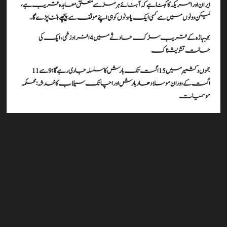
ایران اور امریکہ کا کہنا ہے کہ آبنائے ہرمز سے متعلق معاہدہ قریب ہے،
لیکن دونوں میں سے کسی ایک یا دونوں کو ہی اپنے موقف سے پیچھے ہٹنا پڑے گا۔
بجبہاڑہ کے قریب سڑک حادثے میں 4 افراد زخمی، ایک کی
حالت تشویشناک
جموں و کشمیر میں 15 اگست تک بارش کا سلسلہ جاری رہے گا؛ 9 سے 11
اگست کے دوران موسلادھار بارش اور اچانک سیلاب کا خدشہ: محکمہ
موسمیات