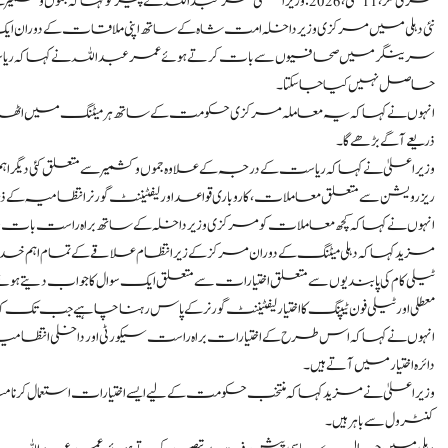
سری نگر، 11 مئی،2026: وزیر اعلیٰ عمرعبداللہ نے پیر کو کہا کہ جم
نئی دہلی میں مرکزی وزیر داخلہ امت شاہ کے ساتھ اپنی ملاقات کے دوران ایک
سرینگر میں صحافیوں سے بات کرتے ہوئے عمر عبداللہ نے کہا کہ ریاست
حاصل نہیں کیا جا سکتا۔
انہوں نے کہا کہ یہ معاملہ مرکزی حکومت کے ساتھ ہر میٹنگ میں اٹھایا
ذریعے آگے بڑھے گا۔
وزیر اعلیٰ نے کہا کہ ریاست کے درجہ کے علاوہ جموں و کشمیر سے متعلق کئی دیگر 
ریزرویشن سے متعلق معاملات، کاروباری قواعد اور لیفٹیننٹ گورنر انتظامیہ کے 
انہوں نے کہا کہ کچھ معاملات کو مرکزی وزیر داخلہ کے ساتھ براہ راست بات
مزید کہا کہ دہلی میٹنگ کے دوران مرکز کے زیر انتظام علاقے کے تمام اہ
ٹیلی کام کی پابندیوں سے متعلق اختیارات سے متعلق ایک سوال کا جواب دیتے
معطلی اور ٹیلی فون ٹیپنگ کا اختیار لیفٹیننٹ گورنر کے پاس رہنا چاہیے جب تک کہ 
انہوں نے کہا کہ اس طرح کے اختیارات براہ راست سیکورٹی اور داخلی انتظامیہ
دائرہ اختیار میں آتے ہیں۔
وزیراعلیٰ نے مزید کہا کہ منتخب حکومت کے لیے ایسے اختیارات استعمال کرنا
کنٹرول سے باہر ہیں۔