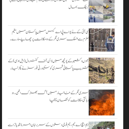
۔
ٹریفک بحال
اگست 3,
2026
سی آئی کے نے یو اے پی اے کیس میں پاکستان میں مقیم
ملزم سے منسلک سری نگر کے دومکانات پرچھاپے مارے۔
جموں و کشمیر کے پونچھ میں لائن آف کنٹرول (ایل او سی) کے
قریب پاکستانی شہری کو سکیورٹی فورسز نے پکڑ لیا۔
سری نگر کے خانیارمیں آگ بھڑک اٹھی۔ دو
رہائشی مکانات کو نقصان پہنچا
ایم ایچ اے ٹیم، نیم فوجی دستوں کے سربراہان امرناتھ یاترا سے