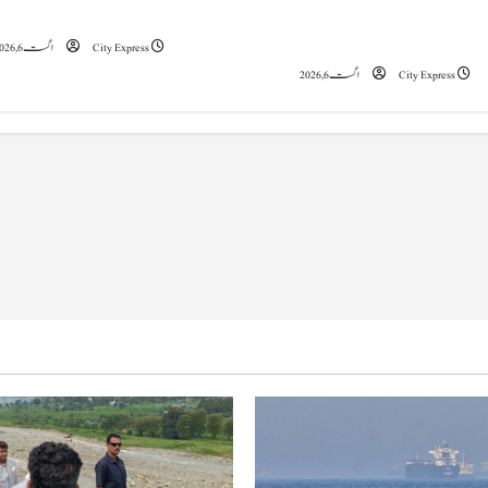
تشویشناک
اظہار کیا اور خواتین کے وقار کے تحفظ کے عزم کا
t
اعادہ کیا۔
City Express
اگست 6, 2026
i
City Express
اگست 6, 2026
o
n