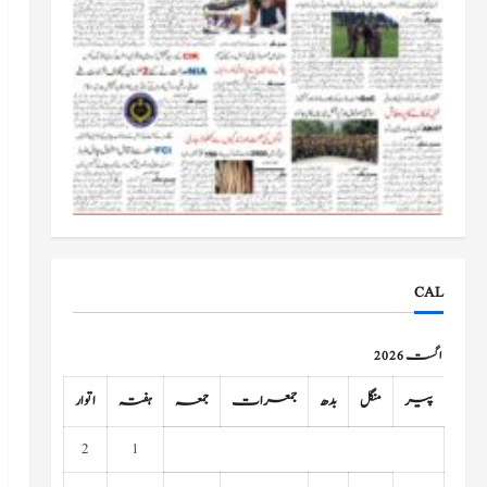
CAL
اگست 2026
پیر
منگل
بدھ
جمعرات
جمعہ
ہفتہ
اتوار
2
1