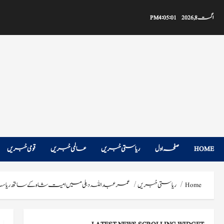
Ski
t
اگست 8, 2026
4:05:02 PM
conten
HOME
صفحہ اول
ریاستی خبریں
عالمی خبریں
قومی خبریں
Home
ریاستی خبریں
عمر عبداللہ دہلی میں امیت شاہ کے ساتھ ریاست 