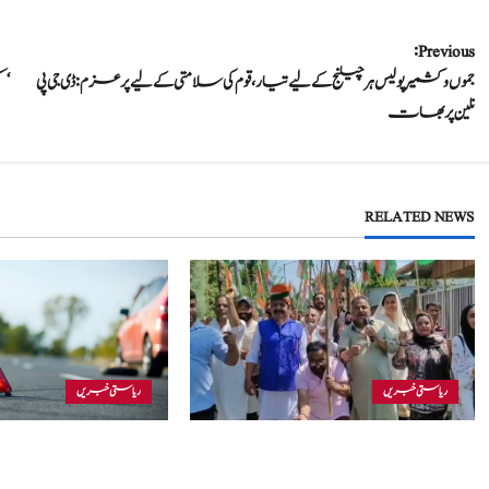
P
Previous:
جموں و کشمیر پولیس ہرچیلنج کے لیے تیار، قوم کی سلامتی کے لیے پرعزم: ڈی جی پی
‘س
o
نلین پربھات
s
t
RELATED NEWS
n
a
v
i
ریاستی خبریں
ریاستی خبریں
g
بجبہاڑہ کے قریب سڑ
جموں و کشمیر بی جے پی نے اننت ناگ ریلی میں
a
میں 4 افراد زخمی، ا
لگائے گئے قابلِ اعتراض نعروں سے لاتعلقی کا