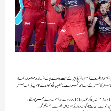
 رائل چیلنجرز بنگلورو نے اس آئی پی ایل کے پہلے دن سے اپنا تسلط برقراررکھا ،
شکست 75 رنز کے پیٹنٹ شدہ تعاقب ماسٹرکلاس کے ساتھ گجرات ٹائٹنز پر پانچ وکٹوں سے کامیابی حاصل
ابل شکست اننگز تھی۔