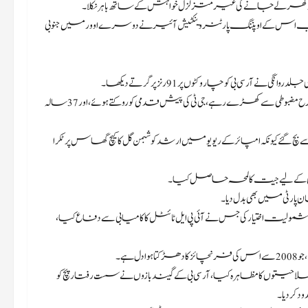
و گھر لے جانے کی غیر متزلزل خواہش کے ساتھ باہر نکلا۔
تم کرنے سے ظاہر ہوا، جب اس کے اوپننگ پارٹنر وینکٹیش آئیر نے دوسرے اوور میں جنوبی
سی بی کو چار وکٹوں پر 91 رنز پر گرتے دیکھا۔
لیکن افراتفری کے اس چھوٹے سے غار کے درمیان، کوہلی ایک قلعے کی طرح مضبوطی سے کھڑے رہے، جی ٹی کی پیش قدمی کو روکتے ہوئے، اور 37 سالہ
خوف سے بچ گئے کیونکہ امپائر کے ریویو میں ارشد کو شبمن گل کا کیچ گھاس پر ٹکرا
 سی بی کے لیے جیت کا لمحہ حاصل کیا۔
 پارٹی میں بھی بدل دیا۔
شمولیت اختیار کی جس نے آئی پی ایل ٹائٹل کا کامیابی سے دفاع کیا،
ہے۔
توں کا مظاہرہ کیا، آر سی بی کے گیند بازوں نے سست رفتار پچ کو