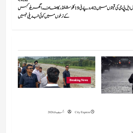
کمرشل ایل پی جی کی قیمتوں میں 42 روپے فی 19 کلوسلنڈرکا اضافہ؛ گھریلو گیس
کے نرخوں میں کوئی تبدیلی نہیں
Breaking News
وزیراعلیٰ عمرکا راجوری کے سیلاب سے
 میں 15 اگست تک بارش کا
متاثرہ علاقوں کا دورہ، امداد اور بحالی کی یقین دہانی
سلسلہ جاری رہے گا؛ 9 سے 11 اگست کے دوران
City Express
اگست 6, 2026
چانک سیلاب کا