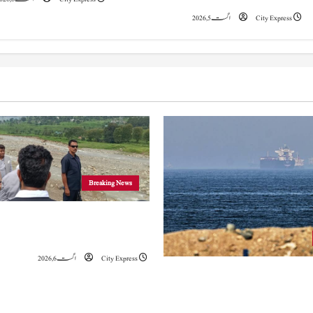
i
City Express
اگست 5, 2026
o
n
Breaking News
وزیراعلیٰ عمرکا راجوری کے سیلاب سے
علاقوں کا دورہ، امداد اور بحالی کی یقین دہانی
City Express
اگست 6, 2026
ہ کا کہنا ہے کہ آبنائے ہرمز سے متعلق
ے، لیکن دونوں میں سے کسی ایک یا
موقف سے پیچھے ہٹنا پڑے گا۔