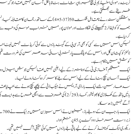
نریندر مودی اسٹیڈیم کی پچ نمبر 6 پر شاٹ بنانا بالکل آسا
طریقے سے جھلکتی ہے۔
واشنگٹن سندر نے ناقابل شکست 50 (37، 5×4) کے ساتھ رجحان کا مقابلہ کیا، لیکن اس کے ارد گرد ہونے والے نقصان کو کم کرنے کے لیے بہت بڑا تھا۔
جمعہ کو کوالیفائر 2 کھیلنے کی تھکاوٹ اور مولان پور میں خراب موسم
کر دیا ہے۔
لیکن اس میں سے کسی کو بھی آر سی بی کے گیند بازوں سے کوئی کریڈٹ نہیں لینا
ٹائٹنز کو کپتان گل اور اس کے اوپننگ پارٹنر بی سائی سدھرسن کی ضرورت تھی ک
کوشش میں ناکام رہے۔
ایک آسان کیچ بنانے کے لیے اس کے بلے کا سرکردہ کنارہ لے لیا۔
سدھارسن، جسے ایک بار ڈی آر ایس نے جیکب ڈفی کے پیچھے کیچ ہونے سے بچایا تھا، وہ
بائیں ہاتھ کے کھلاڑی کا بھونیشور کمار (2/29) کی طرف سے
آگے نہیں بڑھ سکا۔
ایک 
زبردست مرحلہ دو وکٹ پر 45 پر ختم ہوا۔
ریکوری ایکٹ کو نافذ کرنے کے لیے باقی بلے بازوں میں کوئی حقیقی آگ نہیں تھی۔