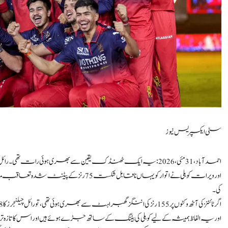
سٹی ایکسپریس نیوز
احمد آباد، 31 مئی،2026: یہ ایک ٹھنڈک یقین سے بھری ہوئی رات تھی۔
اور ویرات کوہلی نے اتوار کو یہاں ناقابل 
کی۔
اگر ٹائٹنز کی آٹھ وکٹوں پر 155 رنز کی اننگز گھبراہٹ سے بھری ہوئی تھی، تو رائل چیلنجرز کا 18 اوورز میں پانچ وکٹوں پر 161 رنز ارادے اور اعتماد سے بھرپور تھے۔
اور یہ الفاظ ہمیشہ کے لیے کوہلی کی بیٹنگ کے ساتھ جڑے ہوئے ہیں اور اس کا تازہ ترین ثبوت ان کی 42 گیندوں کی ناق