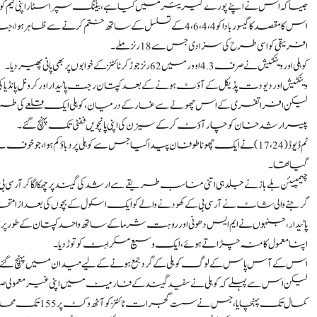
جیسا کہ اس نے اپنے پورے کیریئر میں کیا ہے، بیٹنگ سپر اسٹار اپنی ٹیم ک
اس کا مقصد کاگیسو ربادا کو 4، 4، 6، 4 کے تسلسل کے ساتھ خ
افریقی کو اسی طرح کی سزا دی جس سے 18 رنز ملے۔
کوہلی اور وینکٹیش نے صرف 4.3 اوور میں 62 رنز جوڑ کر ٹائٹنز کے خوابوں پر بھی پانی پھیر دیا۔
وینکٹیش اور دیو دت پڈیکل کے آؤٹ ہونے کے بعد کپتان رجت پاٹیدار اور کرونل پانڈیا کی جلد روانگی نے آر 
پیسر ارشد خان کو چار آؤٹ کر کے سیزن کی اپنی پانچویں ففٹی تک پہنچ گئے۔
ٹم ڈیوڈ (24، 17) نے ایک چھوٹا طوفان پیدا کیا جس سے کوہلی پر دباؤ کم ہوا، جو 
گیا تھا۔
چیمپیئن بلے باز نے جلد ہی اتنی مناسب طریقے سے ارشد کی گیند پر چھکا لگا کر آر
گرجنے والی شاٹ نے آر سی بی کے کھودنے والے کو ایک اسکول کے بچوں کی بعد از امتحان
پاٹیدار، جنہوں نے ایم ایس دھونی اور روہت شرما کے ساتھ واحد کپتان کے طور پر 
اپنا معمول کا منہ چڑاتے ہوئے، ایک وسیع مسکراہٹ کو توڑ دیا۔
اس کے آس پاس کے لوگ کوہلی کے گرد جمع ہونے کے لیے میدان میں پہنچ گئے، جو 2008 سے اس کی فرنچائز کا دھڑکتا ہوا دل 
لیکن اس سے پہلے کہ کوہلی نے سفید گیند کے فارمیٹ میں اپنی غیرمعمولی صلاحی
کمال تک پہنچایا، جس نے سست گجرات ٹائٹنز کو آٹھ وکٹ پر 155 تک محدود کردیا۔