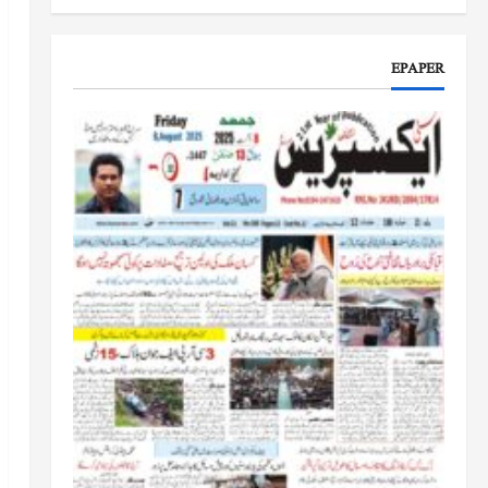
جموں و کشمیر کا جائزہ لیں گے
جون 17, 2026
EPAPER