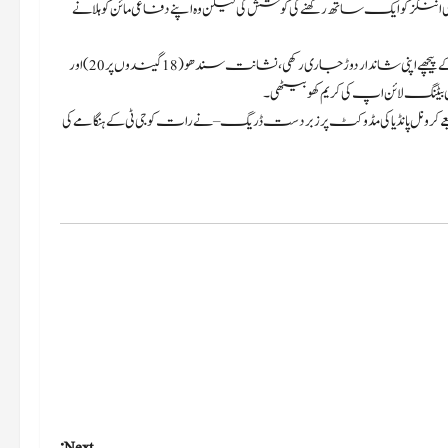
اپنی ففٹی اسکور کی، ٹائٹنز کی اننگز کو ایک ساتھ رکھنے کی کوشش کی لیکن وہ اپنے دفاعی مائن کو ہلانے
نوجوان تیز گیند باز راسخ سلام (3/27)، جنہوں نے قائدین بھونیشور اور ہیزل ووڈ کے پیچھے اپنی شاندار دوڑ جاری رکھی، نشانت سندھو (18 گیندوں پر 20) اور
 انتظار کرنا پڑا – ارشد کے ذریعے کرونل پانڈیا کی مڈ وکٹ پر زبردست ڈریگ – نے رات کو جی ٹی کے ہنگامے کی
Next: