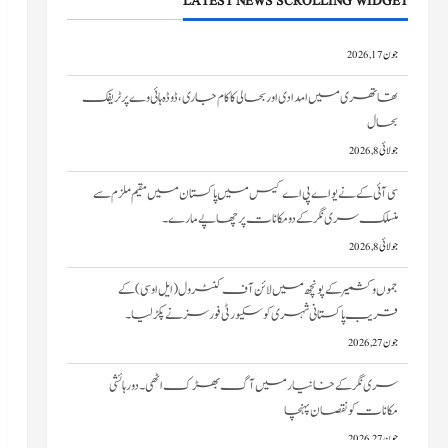
LATEST NEWS SCROLLING WIDGET
تھاتھری میں امدادی اور بحالی کا کام جاری، ڈوڈہ ہائی وے پر ٹریفک
بحال
جولائی 8, 2026
سی آئی کے نے یو اے پی اے کیس میں پاکستان میں مقیم ملزم سے
منسلک سری نگر کے دومکانات پرچھاپے مارے۔
جولائی 8, 2026
جموں و کشمیر کے پونچھ میں لائن آف کنٹرول (ایل او سی) کے
قریب پاکستانی شہری کو سکیورٹی فورسز نے پکڑ لیا۔
جون 27, 2026
سری نگر کے خانیارمیں آگ بھڑک اٹھی۔ دو رہائشی
مکانات کو نقصان پہنچا
جون 27, 2026
ایم ایچ اے ٹیم، نیم فوجی دستوں کے سربراہان امرناتھ یاترا سے قبل