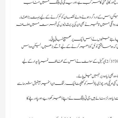
ن نہیں تھا، جو کہ سرخ اور کالی مٹی کا مرکب ہے، اور یہ جی ٹی بیٹنگ میں مناسب
 کی وجہ سے روانگی میں تاخیر نے بھی ان کی پریشانیوں کی فہرست میں اضافہ
 چاہئے جنہوں نے اس ڈیک پر صحیح لمبائی پائی۔
ہ وہ مسابقتی ٹوٹل کو ڈھیر کرنے کے لیے آگے بڑھیں، لیکن وہ اس
ایک مستحکم آغاز جی ٹی کے اوپنرز کے لیے اجنبی نہیں تھا لیکن جوش ہیزل ووڈ (2/37) پر گیل کے سوات نے اس کے مخالف نمبر پاٹیدار کے لیے
 بھی زیادہ دیر نہیں چل پائے۔
 اچھی طرح سے ہدایت کی گئی اونچی اور چوڑی باؤنسر کو کھینچنا ایک رننگ ان اسٹمپر جیتیش شرما سے
بار جب ان کے دو بلے باز، جنہوں نے اس سیزن میں ہر ایک نے 700 سے زیادہ رنز بنائے ہیں، جی ٹی بیٹنگ نے اپنے ڈھیر کھو دیے، اور پاور پلے کا