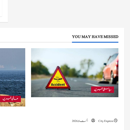
۔
اگست 3,
2026
YOU MAY HAVE MISSED
ریاستی خبریں
عالمی خبریں
بجبہاڑہ کے قریب سڑک حادثے میں 4
افراد زخمی، ایک کی حالت تشویشناک
ایران اور امریک
معاہدہ قریب ہ
City Express
اگست 6, 2026
دونوں کو ہی اپنے 