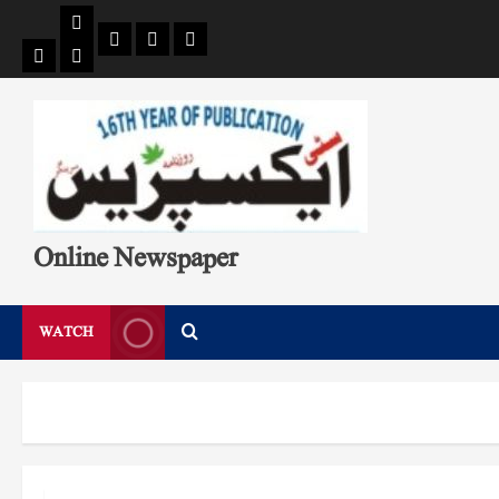
Pages
Single
Breaking
Home
404
Search
News
Page
Page
Online Newspaper
WATCH