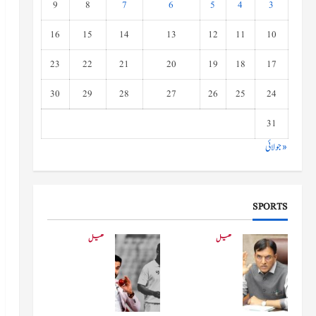
9
8
7
6
5
4
3
16
15
14
13
12
11
10
23
22
21
20
19
18
17
30
29
28
27
26
25
24
31
« جولائی
SPORTS
کھیل
کھیل
کھیلو
دفاعی
ں کے
بو
وزیر
لنگ
مانڈویا
کے