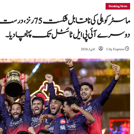
Breaking News
ماسٹر کوہلی کی ناقابل
دوسرے آئی پی ایل ٹائٹل تک پہنچا دیا۔
City Express
جون 1, 2026