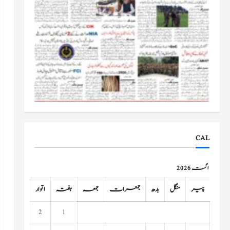
CAL
اگست 2026
پیر
منگل
بدھ
جمعرات
جمعہ
ہفتہ
اتوار
2
1