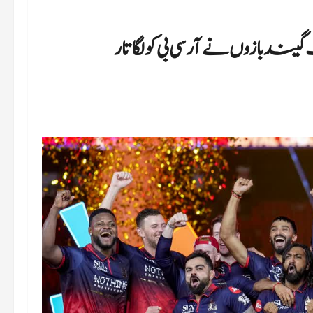
 شکست 75 رنز، درست گیند بازوں نے آر سی بی کو لگاتار