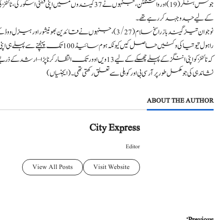
جوس بٹلر (19) اور واشنگٹن، جنہوں نے 37 گیندوں میں 
کے لیے جدوجہد کر رہے تھے۔
راہول تیوتیا کی وکٹیں حاصل کیں کیونکہ ہوم سائیڈ 100 تک پہنچنے سے پہلے ہی اپنی بیٹنگ لائن اپ کی کریم کھو بیٹھی۔
کہ ٹائٹنز کو اپنی اننگز کے پہلے چھکے کے لیے 13ویں اوور تک
نشاندہی کی جو مکمل طور پر آر سی بی اور کوہلی سے تعلق رکھتی تھی۔ (ایجنسیاں)
ABOUT THE AUTHOR
City Express
Editor
View All Posts
Visit Website
Previous: