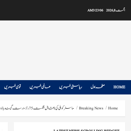
Ski
t
اگست 8, 2026
3:23:07 AM
conten
HOME
صفحہ اول
ریاستی خبریں
عالمی خبریں
قومی خبریں
Home
Breaking News
ماسٹر کوہلی کی ناقابل شکست 75 رنز، درست گیند بازوں نے آر سی بی کو لگاتار دوسرے آئی پی ایل ٹائٹل تک پہنچا دیا۔