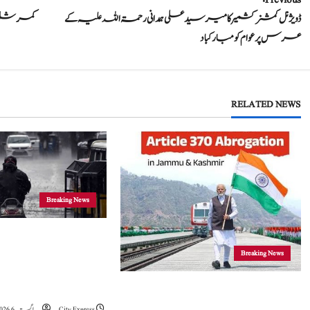
P
ڈویژنل کمشنر کشمیر کا میر سید علی ہمدانی رحمۃ اللہ علیہ کے
o
عرس پر عوام کو مبارکباد
s
t
RELATED NEWS
n
a
v
i
Breaking News
g
جموں و کشمیر
Breaking News
a
موسلادھار بارش اور ا
t
خدشہ: محکمہ موسمیات
5 اگست 2019 نے جموں و کشمیراورلداخ میں
تاریخی تبدیلی کا آغازکیا: وزیراعظم مودی
City Express
اگست 6, 2026