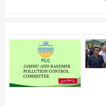
 متاثرہ
ریاستی خبریں
پی سی سی نے اس سال بڈگام میں ماحولیاتی خلاف
ورزیوں پر کار دھلائی کے 10 یونٹس کے خلاف
بندش کے احکامات جاری کیے۔