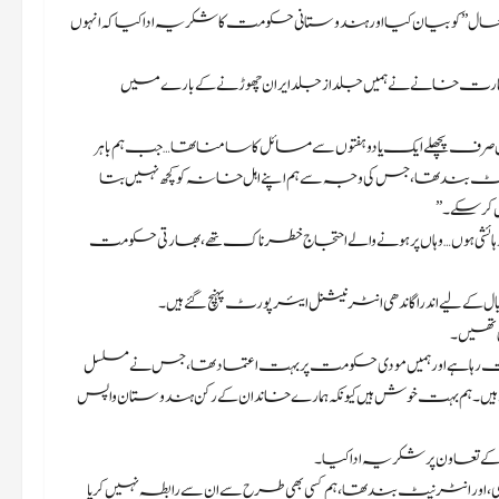
” کو بیان کیا اور ہندوستانی حکومت کا شکریہ ادا کیا کہ انہوں
ت خانے نے ہمیں جلد از جلد ایران چھوڑنے کے بارے میں
ں صرف پچھلے ایک یا دو ہفتوں سے مسائل کا سامنا تھا… جب ہم باہر
نیٹ بند تھا، جس کی وجہ سے ہم اپنے اہل خانہ کو کچھ نہیں بتا
کر سکے۔”
رہائشی ہوں… وہاں پر ہونے والے احتجاج خطرناک تھے، بھارتی حکومت
 کے لیے اندرا گاندھی انٹرنیشنل ایئرپورٹ پہنچ گئے ہیں۔
ئی تھیں۔
 دوست رہا ہے اور ہمیں مودی حکومت پر بہت اعتماد تھا، جس نے مسلسل
ں۔ ہم بہت خوش ہیں کیونکہ ہمارے خاندان کے رکن ہندوستان واپس
 ان کے تعاون پر شکریہ ادا کیا۔
اور انٹرنیٹ بند تھا، ہم کسی بھی طرح سے ان سے رابطہ نہیں کر پا