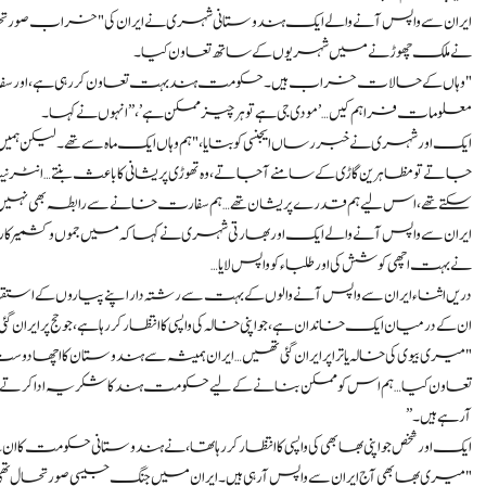
ایران سے واپس آنے والے ایک ہندوستانی شہری نے ایران کی "خراب صورتحال
نے ملک چھوڑنے میں شہریوں کے ساتھ تعاون کیا۔
"وہاں کے حالات خراب ہیں۔ حکومت ہند بہت تعاون کر رہی ہے، اور سفار
معلومات فراہم کیں…’مودی جی ہے تو ہر چیز ممکن ہے’،” انہوں نے کہا۔
ایک اور شہری نے خبر رساں ایجنسی کو بتایا، "ہم وہاں ایک ماہ سے تھے۔ لیکن ہمی
جاتے تو مظاہرین گاڑی کے سامنے آجاتے، وہ تھوڑی پریشانی کا باعث بنتے… انٹر
سکتے تھے، اس لیے ہم قدرے پریشان تھے… ہم سفارت خانے سے رابطہ بھی نہیں 
ایران سے واپس آنے والے ایک اور بھارتی شہری نے کہا کہ میں جموں و کشمیر کا 
نے بہت اچھی کوشش کی اور طلباء کو واپس لایا…
دریں اثناء ایران سے واپس آنے والوں کے بہت سے رشتہ دار اپنے پیاروں کے استقبال
ان کے درمیان ایک خاندان ہے، جو اپنی خالہ کی واپسی کا انتظار کر رہا ہے، جو حج پر ایران گ
"میری بیوی کی خالہ یاترا پر ایران گئی تھیں… ایران ہمیشہ سے ہندوستان کا اچھا
تعاون کیا… ہم اس کو ممکن بنانے کے لیے حکومت ہند کا شکریہ ادا کرتے ہی
آرہے ہیں۔”
ایک اور شخص جو اپنی بھابھی کی واپسی کا انتظار کر رہا تھا، نے ہندوستانی حکومت کا
"میری بھابھی آج ایران سے واپس آرہی ہیں۔ ایران میں جنگ جیسی صورتحال تھی، 