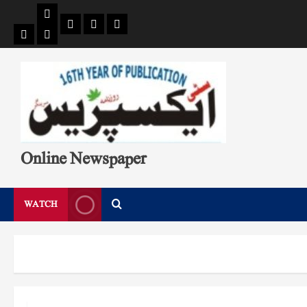
Pages
Single
Breaking
Home
404
Search
News
Page
Page
Online Newspaper
WATCH