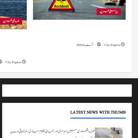
۔
ریاستی خبریں
اگست 3,
عالمی خبریں
2026
بجبہاڑہ کے قریب سڑک حادثے میں 4
افراد زخمی، ایک کی حالت تشویشناک
ایران اور امریک
معاہدہ قریب ہ
City Express
اگست 6, 2026
دونوں کو ہی اپنے 
City Express
LATEST NEWS WITH THUMB
تھاتھری میں امدادی اور بحالی کا کام جاری، ڈوڈہ ہائی وے پر