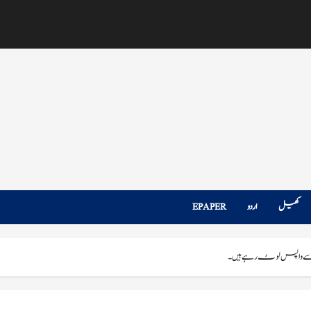
کھیل
اردو
EPAPER
ے واپس لوٹ رہے ہیں۔