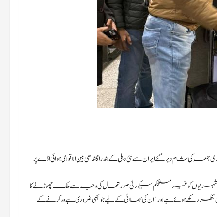
ی شہری جمعہ کی شام دیر گئے ایران سے نئی دہلی کے اندرا گاندھی بین الاقوامی ہوائی اڈے پر
وں کو غیر مستحکم سیکورٹی صورتحال کی وجہ سے ملک چھوڑنے کا
کھے ہوئے ہے اور "ان کی بھلائی کے لیے جو بھی ضروری ہے وہ کرنے کے