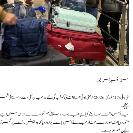
سٹی ایکسپریس نیوز
نئی دہلی، 17 جنوری.2026: بڑھتی ہوئی علاقائی کشیدگی کے درمیان کئی ہندوستان
پہنچے۔
یہ اس وقت سامنے آیا ہے جب ہندوستانی حکومت نے ایران میں اپنے شہری
مشورہ دیا تھا، وزارت خارجہ نے اس بات پر زور دیا کہ وہ پیش رفت پر گہری نظر ر
لیے پرعزم ہے۔”