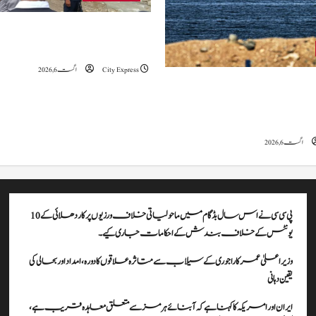
وزیراعلیٰ عمرکا راجوری کے سیلاب سے
علاقوں کا دورہ، امداد اور بحالی کی یقین دہانی
City Express
اگست 6, 2026
ہ کا کہنا ہے کہ آبنائے ہرمز سے متعلق
ے، لیکن دونوں میں سے کسی ایک یا
موقف سے پیچھے ہٹنا پڑے گا۔
اگست 6, 2026
پی سی سی نے اس سال بڈگام میں ماحولیاتی خلاف ورزیوں پر کار دھلائی کے 10
یونٹس کے خلاف بندش کے احکامات جاری کیے۔
وزیراعلیٰ عمرکا راجوری کے سیلاب سے متاثرہ علاقوں کا دورہ، امداد اور بحالی کی
یقین دہانی
ایران اور امریکہ کا کہنا ہے کہ آبنائے ہرمز سے متعلق معاہدہ قریب ہے،