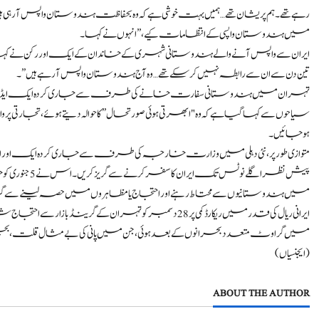
رہے تھے۔ ہم پریشان تھے… ہمیں بہت خوشی ہے کہ وہ بحفاظت ہندوستان واپس آ رہی 
میں ہندوستان واپسی کے انتظامات کیے،” انہوں نے کہا۔
ایران سے واپس آنے والے ہندوستانی شہری کے خاندان کے ایک اور رکن نے کہا، "میری
تین دن سے ان سے رابطہ نہیں کر سکے تھے… وہ آج ہندوستان واپس آ رہے ہیں”۔
تہران میں ہندوستانی سفارت خانے کی طرف سے جاری کردہ ایک ایڈوائزری می
سیاحوں سے کہا گیا ہے کہ وہ "ابھرتی ہوئی صورتحال” کا حوالہ دیتے ہوئے، تجارت
ہوجائیں۔
متوازی طور پر، نئی دہلی میں وزارت خارجہ کی طرف سے جاری کردہ ایک اور ایڈوا
پیش نظر اگلے ن
میں ہندوستانیوں سے محتاط رہنے اور احتجاج یا مظاہروں میں حصہ لینے سے گریز 
ایرانی ریال کی قدر میں ریکارڈ کمی پر 28 دسمبر کو تہران 
میں گراوٹ متعدد بحرانوں کے بعد ہوئی، جن میں پانی کی بے مثال قلت، بجلی کی ب
(ایجنسیاں)
ABOUT THE AUTHOR