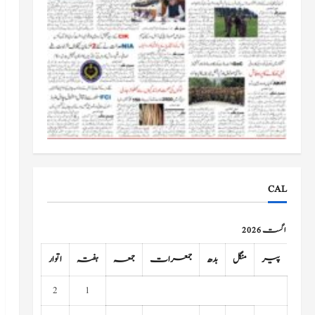
CAL
اگست 2026
پیر
منگل
بدھ
جمعرات
جمعہ
ہفتہ
اتوار
2
1