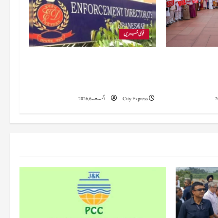
قومی خبریں
ام مندر چندے کی
ای ڈی نے پی اے سی ایل منی لانڈرنگ کیس
س کارروائی پر
میں 999.63 کروڑ روپے مالیت کی جائیدادیں
اج
منسلک کر لیں۔
City Express
اگست 6, 2026