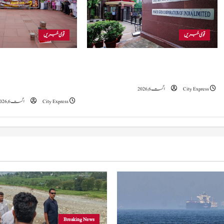
v
i
قومی خبریں
قومی خبریں
g
پاور گرڈ کارپوریشن کے پہلی سہ ماہی کے خالص
اپوزیشن ارکانِ پارلیمنٹ کا ر
a
منافع میں معمولی کمی، یہ 3,598 کروڑ روپے رہا۔
‘چوری’ اور طلبہ کے خلاف پولی
پارلیمنٹ کمپلیکس میں احتج
t
City Express
اگست 6, 2026
City Express
اگست 6, 2026
i
o
n
Breaking News