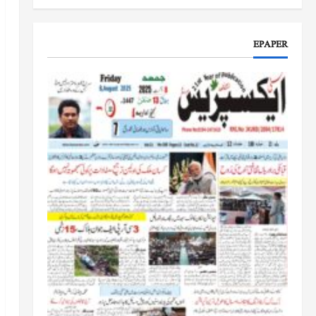
جموں و کشمیر کا جائزہ لیں گے
جون 17, 2026
EPAPER