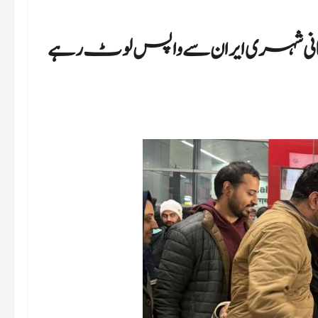
ی شہری ایران سے واپس لوٹ رہے