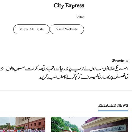
City Express
Editor
View All Posts
Visit Website
P
Previous:
امریکی قانون سازوں نے ٹرمپ پر زور دیا کہ وہ تجارتی مذاکرات میں دالوں
o
کی فصلوں پر بھارتی ٹیرف کو کم کرنے کا مطالبہ کریں۔
s
t
RELATED NEWS
n
a