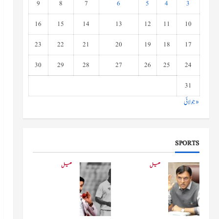
9
8
7
6
5
4
3
16
15
14
13
12
11
10
23
22
21
20
19
18
17
30
29
28
27
26
25
24
31
« جولائی
SPORTS
کھیل
کھیل
کھیلو
دفاعی
ں کے
بو
وزیر
لنگ
مانڈویا
کے