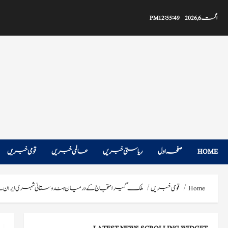
Ski
t
اگست 6, 2026
12:55:51 PM
conten
HOME
صفحہ اول
ریاستی خبریں
عالمی خبریں
قومی خبریں
Home
قومی خبریں
ملک گیراحتجاج کے درمیان ہندوستانی شہری ایران س