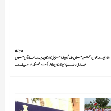
Next:
19 جنوری سے جموں و کشمیرمیں تازہ گیلے اسپیل کا امکان، چند علاقوں میں
بھاری برف باری کا امکان: ڈائریکٹرمحکمہ موسمیات