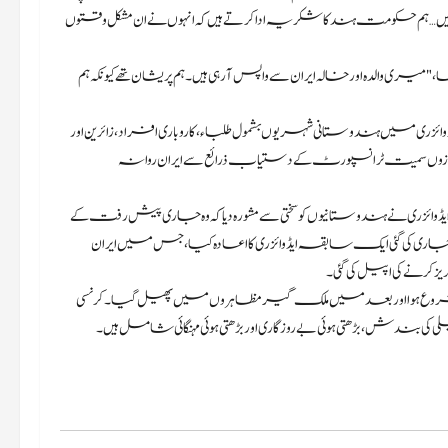
ہیں… ہم حکومت ہند کا شکریہ ادا کرتے ہیں کہ انہوں نے ان مشکل وقتوں
 والدہ اور خالہ ایران سے واپس آ رہی ہیں۔ ہم پریشان تھے کیونکہ ہم
ں ہندوستانی شہریوں بشمول طلباء، کاروباری افراد، زائرین اور
ی پروازوں سمیت ٹرانسپورٹ کے دستیاب ذرائع سے ایران روانہ
ئزری نے ہندوستانیوں کو سختی سے مشورہ دیا کہ وہ جاری پیش رفت کے
وٹس تک ایران کا سفر کرنے سے گریز کریں۔ اس نے 5 جنوری کو جاری کی گئی ایک سابقہ ​​ایڈوائزری کا اعادہ کیا، جس میں ایران
کرنے کی اپیل کی گئی۔
کے گرینڈ بازار سے احتجاج شروع ہوا اور بعد میں ملک گیر مظاہروں میں پھیل گیا۔ کرنسی
ندش، بڑھتی ہوئی بے روزگاری اور بڑھتی ہوئی مہنگائی شامل ہیں۔