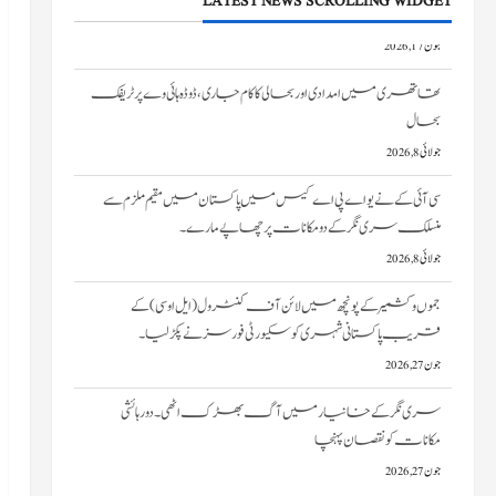
LATEST NEWS SCROLLING WIDGET
تھاتھری میں امدادی اور بحالی کا کام جاری، ڈوڈہ ہائی وے پر ٹریفک
بحال
جولائی 8, 2026
سی آئی کے نے یو اے پی اے کیس میں پاکستان میں مقیم ملزم سے
منسلک سری نگر کے دومکانات پرچھاپے مارے۔
جولائی 8, 2026
جموں و کشمیر کے پونچھ میں لائن آف کنٹرول (ایل او سی) کے
قریب پاکستانی شہری کو سکیورٹی فورسز نے پکڑ لیا۔
جون 27, 2026
سری نگر کے خانیارمیں آگ بھڑک اٹھی۔ دو رہائشی
مکانات کو نقصان پہنچا
جون 27, 2026
ایم ایچ اے ٹیم، نیم فوجی دستوں کے سربراہان امرناتھ یاترا سے قبل