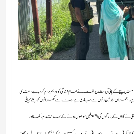
ور ودئی گاؤں میں پینے کے پانی کی شدید قلت نے عام زندگی کو درہم برہم کر دیا ہے، مقامی
ے۔ بحران، جو تین دنوں سے جاری ہے، بہت سے گھرانوں کو پینے کا پانی
یہ رائفلز کی سرہاما کمپنی نے گاؤں کے بزرگوں کی اپیلیں موصول ہونے کے بعد قدم رکھا اور
سی کرتی ہے۔ ایک دیہاتی نے ریمارکس دیے کہ "ہمیں اپنے حال پر چھوڑ