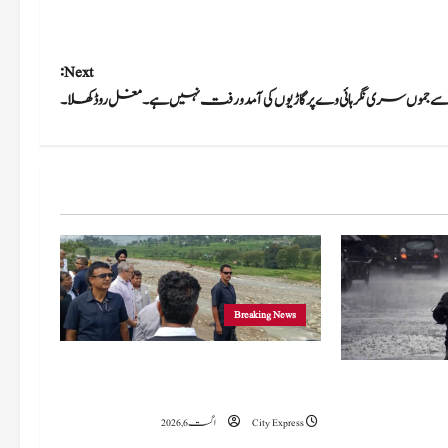
Next:
 سے جموں سری نگرہائی وے پر گاڑیوں کی آمدورفت نہیں ہے۔ مغل روڈ کھلا۔
Breaking News
وزیراعلیٰ عمرکا راجوری کے سیلاب سے
 میں 15 اگست تک بارش کا
متاثرہ علاقوں کا دورہ، امداد اور بحالی کی یقین دہانی
سلسلہ جاری رہے گا؛ 9 سے 11 اگست کے دوران
City Express
اگست 6, 2026
چانک سیلاب کا