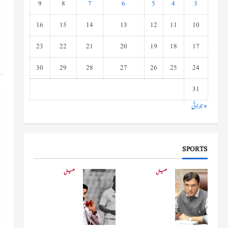
9
8
7
6
5
4
3
16
15
14
13
12
11
10
23
22
21
20
19
18
17
30
29
28
27
26
25
24
31
« جولائی
SPORTS
کھیل
کھیل
کھیلو
دفاعی
ں کے
بو
وزیر
لنگ
مانڈویا
کے