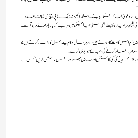
ی، اور دعویٰ کیا کہ محکمہ پبلک ہیلتھ انجینئرنگ (پی ایچ ای) باقاعدہ
کی یقین دہانیاں پہلے بھی سنی جا چکی ہیں، جب کہ بار بار ہونے والی قلت
 اس کا شکار ہوتے ہیں، اور ہر سال حکام ایسے حل کا وعدہ کرتے ہیں جو
مداد پر انحصار کرنے کی بجائے جوابدہی کرے۔
باؤ ڈالا کہ وہ پانی کی کمی کا مستقل اور قابل بھروسہ حل تلاش کریں جس نے