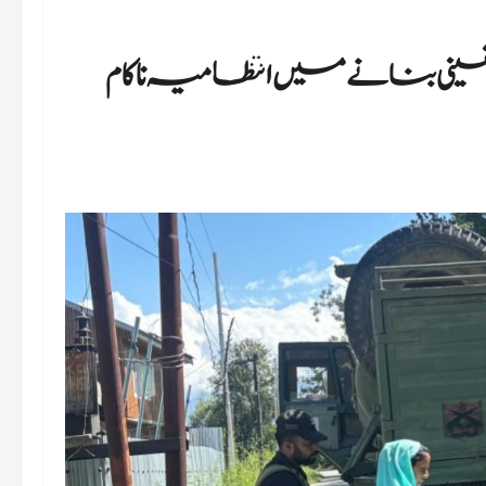
یقینی بنانے میں انتظامیہ ناکام