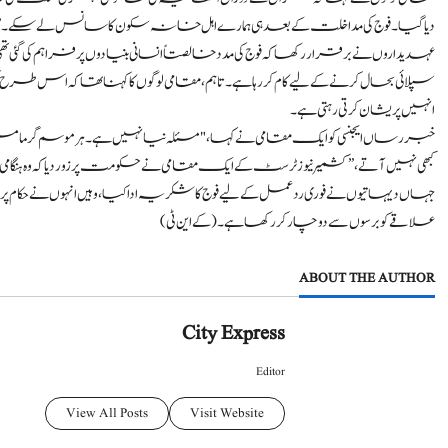
دیا گیا۔ فوج کی مداخلت کے بعد ہی ہمارے اہل خانہ سکون کا سانس لے سکے ۔”
عہدیداروں نے برقرار رکھا کہ فوج کی مدد خالصتاً انسانی بنیادوں پر فراہم کی گئی تھ
سپلائی بحال کرنے کے لیے کام کر رہا ہے۔ تاہم، مقامی لوگوں کا کہنا تھا کہ اس طرح 
انہیں پریشان کرتی رہتی ہے۔
خبر رساں ایجنسی کوایک مقامی نے کہا، "مسئلہ نیا نہیں ہے۔ ہر موسم گرما میں ہم
کبھی نہیں آتے،” کشمیر نیوز ٹرسٹ کے ایک مقامی نے حکومت پر زور دیا کہ وہ ہنگامی ا
جہاں دیہاتیوں نے فوری ردعمل کے لیے فوج کا شکریہ ادا کیا، وہیں انہوں نے حکام پر د
علاقے کو برسوں سے دوچار کر رکھا ہے۔ (کے این ٹی)
ABOUT THE AUTHOR
City Express
Editor
View All Posts
Visit Website