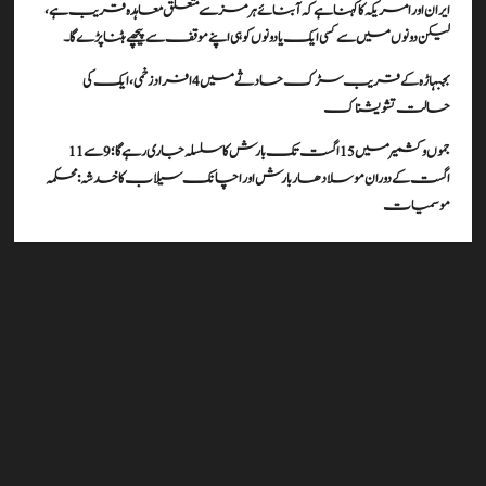
ایران اور امریکہ کا کہنا ہے کہ آبنائے ہرمز سے متعلق معاہدہ قریب ہے،
لیکن دونوں میں سے کسی ایک یا دونوں کو ہی اپنے موقف سے پیچھے ہٹنا پڑے گا۔
بجبہاڑہ کے قریب سڑک حادثے میں 4 افراد زخمی، ایک کی
حالت تشویشناک
جموں و کشمیر میں 15 اگست تک بارش کا سلسلہ جاری رہے گا؛ 9 سے 11
اگست کے دوران موسلادھار بارش اور اچانک سیلاب کا خدشہ: محکمہ
موسمیات