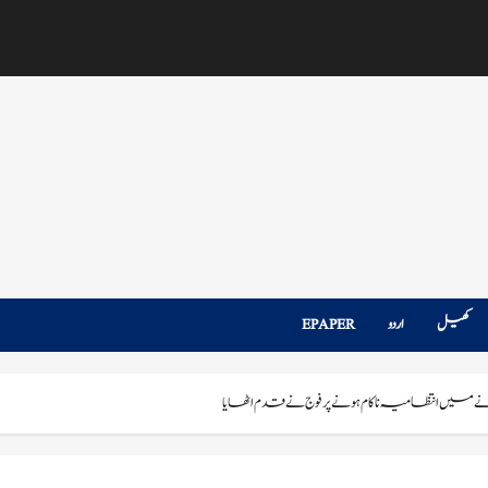
کھیل
اردو
EPAPER
ے میں انتظامیہ ناکام ہونے پر فوج نے قدم اٹھایا