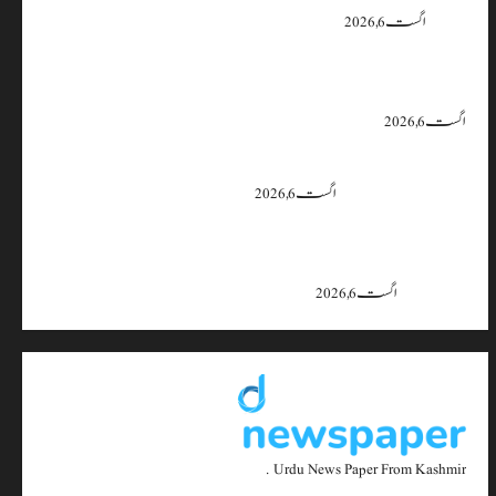
یقین دہانی
اگست 6, 2026
ایران اور امریکہ کا کہنا ہے کہ آبنائے ہرمز سے متعلق معاہدہ قریب ہے،
لیکن دونوں میں سے کسی ایک یا دونوں کو ہی اپنے موقف سے پیچھے ہٹنا پڑے گا۔
اگست 6, 2026
بجبہاڑہ کے قریب سڑک حادثے میں 4 افراد زخمی، ایک کی
حالت تشویشناک
اگست 6, 2026
جموں و کشمیر میں 15 اگست تک بارش کا سلسلہ جاری رہے گا؛ 9 سے 11
اگست کے دوران موسلادھار بارش اور اچانک سیلاب کا خدشہ: محکمہ
موسمیات
اگست 6, 2026
Urdu News Paper From Kashmir .