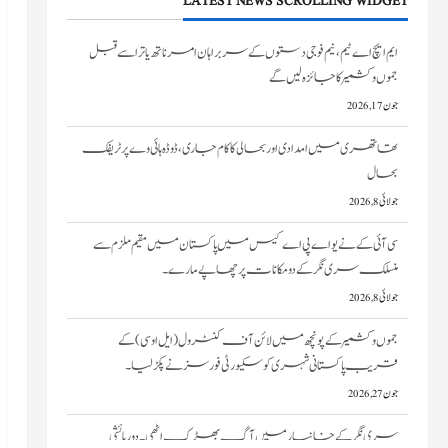
LATEST NEWS SCROLLING WIDGET
تھاتھری میں امدادی اور بحالی کا کام جاری، ڈوڈہ ہائی وے پر ٹریفک
بحال
جولائی 8, 2026
سی آئی کے نے یو اے پی اے کیس میں پاکستان میں مقیم ملزم سے
منسلک سری نگر کے دومکانات پرچھاپے مارے۔
جولائی 8, 2026
جموں و کشمیر کے پونچھ میں لائن آف کنٹرول (ایل او سی) کے
قریب پاکستانی شہری کو سکیورٹی فورسز نے پکڑ لیا۔
جون 27, 2026
سری نگر کے خانیارمیں آگ بھڑک اٹھی۔ دو رہائشی
مکانات کو نقصان پہنچا
جون 27, 2026
ایم ایچ اے ٹیم، نیم فوجی دستوں کے سربراہان امرناتھ یاترا سے قبل