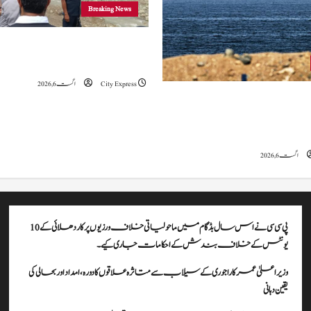
Breaking News
وزیراعلیٰ عمرکا راجوری کے سیلاب سے
علاقوں کا دورہ، امداد اور بحالی کی یقین دہانی
City Express
اگست 6, 2026
ہ کا کہنا ہے کہ آبنائے ہرمز سے متعلق
ے، لیکن دونوں میں سے کسی ایک یا
موقف سے پیچھے ہٹنا پڑے گا۔
اگست 6, 2026
پی سی سی نے اس سال بڈگام میں ماحولیاتی خلاف ورزیوں پر کار دھلائی کے 10
یونٹس کے خلاف بندش کے احکامات جاری کیے۔
وزیراعلیٰ عمرکا راجوری کے سیلاب سے متاثرہ علاقوں کا دورہ، امداد اور بحالی کی
یقین دہانی