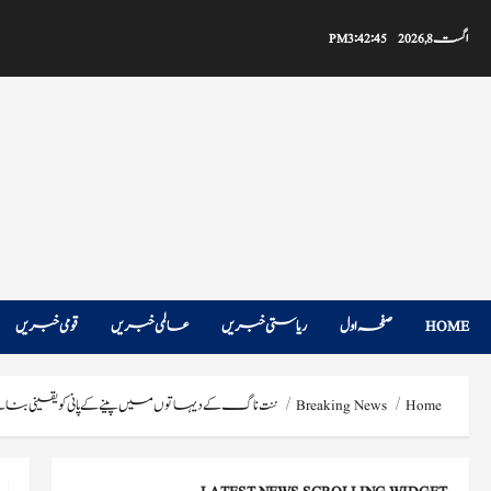
Ski
t
اگست 8, 2026
3:42:46 PM
conten
HOME
صفحہ اول
ریاستی خبریں
عالمی خبریں
قومی خبریں
Home
Breaking News
ننت ناگ کے دیہاتوں میں پینے کے پانی کو یقینی بنان