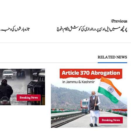
P
Previous:
پونچھ میں ایل او سی پر دراندازی کی کوشش ناکام: فوج
تازہ بارشوں کی وجہ
o
s
t
RELATED NEWS
n
a
v
Breaking News
i
جموں و کشمیر
g
Breaking News
موسلادھار بارش اور ا