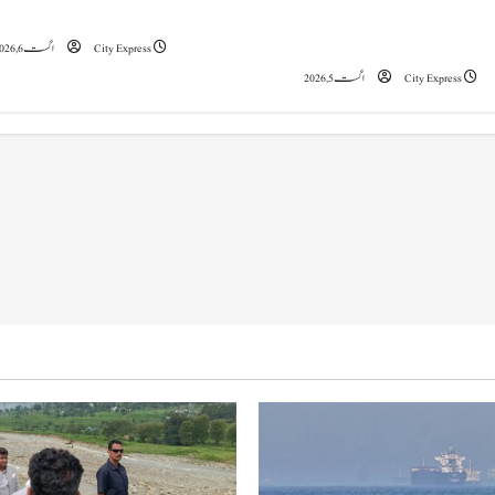
a
خدشہ: محکمہ موسمیات
5 اگست 2019 نے جموں و کشمیراورلداخ میں
تاریخی تبدیلی کا آغازکیا: وزیراعظم مودی
t
City Express
اگست 6, 2026
City Express
اگست 5, 2026
i
o
n