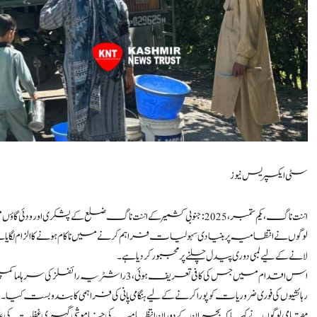
سٹی ایکسپریس نیوز
اننت ناگ، یکم ستمبر،2025: جنوبی کشمیر کے اننت ناگ ضلع کے پشکری ا
لوگوں نے انتظامیہ پر بنیادی سہولیات فراہم کرنے میں ناکام ہونے کا الزام لگایا ہ
لانے کے لیے لمبی دوری پیدل چلنے پر مجبور کر دیا ہے۔
اس اقدام میں جس کی کافی تعریف ہوئی، 3 راشٹر
رہائشیوں کی فوری ضروریات کو پورا کرنے کے لیے ہنگامی پانی کی فراہمی کا بندوبست کیا۔
مقامی لوگوں نے کہا کہ بحران کے دوران انتظامیہ کی خاموشی گہری غفلت کی عکا