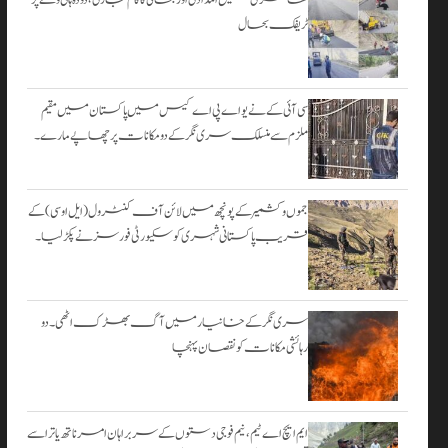
۔
ٹریفک بحال
اگست 3,
2026
سی آئی کے نے یو اے پی اے کیس میں پاکستان میں مقیم
ملزم سے منسلک سری نگر کے دومکانات پرچھاپے مارے۔
جموں و کشمیر کے پونچھ میں لائن آف کنٹرول (ایل او سی) کے
قریب پاکستانی شہری کو سکیورٹی فورسز نے پکڑ لیا۔
سری نگر کے خانیارمیں آگ بھڑک اٹھی۔ دو
رہائشی مکانات کو نقصان پہنچا
ایم ایچ اے ٹیم، نیم فوجی دستوں کے سربراہان امرناتھ یاترا سے