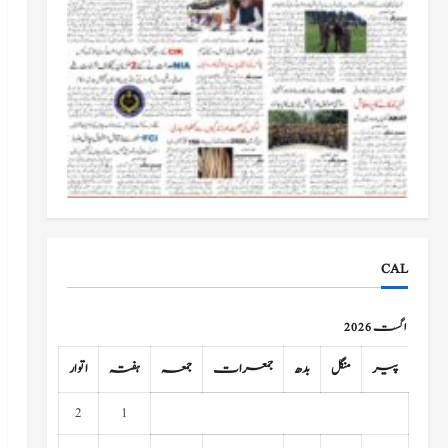
CAL
اگست 2026
پیر
منگل
بدھ
جمعرات
جمعہ
ہفتہ
اتوار
2
1