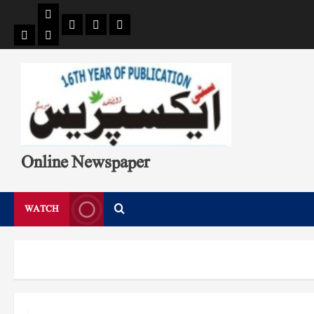
Pages
Single
Breaking
Home
404
Search
News
Page
Page
Online Newspaper
WATCH