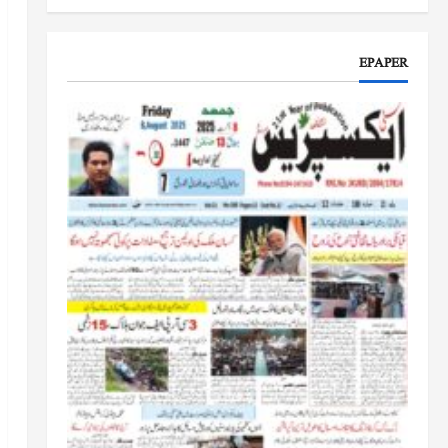
جموں و کشمیر کا جائزہ لیں گے
جون 17, 2026
EPAPER