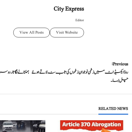
City Express
Editor
View All Posts
Visit Website
P
Previous:
روڈ ایکسیڈنٹ میں زخمی نوجوان زخموں کی تاب نہ لاتے ہوئے
o
چل بسا۔
s
t
RELATED NEWS
n
a