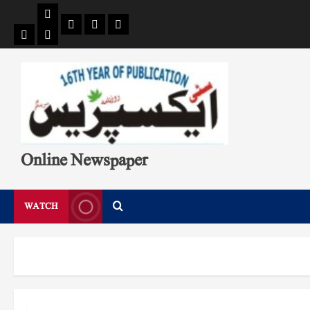
Pages
Single
Breaking
Home
404
Search
News
Page
Page
Online Newspaper
WATCH