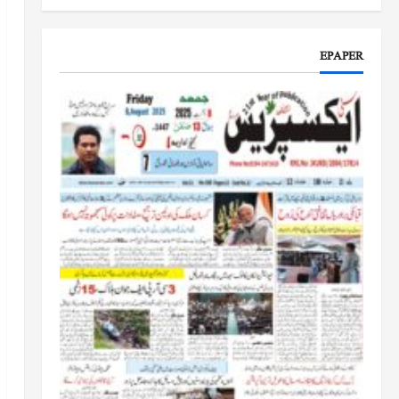
جموں و کشمیر کا جائزہ لیں گے
جون 17, 2026
EPAPER