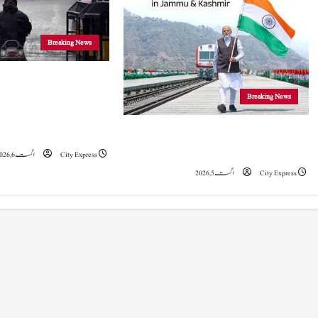
v
i
Breaking News
g
جموں و کشمیر
Breaking News
a
موسلادھار بارش اور ا
t
خدشہ: محکمہ موسمیات
5 اگست 2019 نے جموں و کشمیراورلداخ میں
تاریخی تبدیلی کا آغازکیا: وزیراعظم مودی
City Express
اگست 6, 2026
i
City Express
اگست 5, 2026
o
n