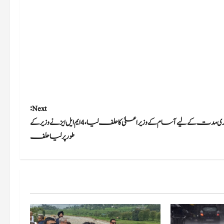
Next:
ہمنتا نے لگاتار دوسری مدت کے لیے آسام کے وزیراعلیٰ کا حلف لیا، 4 ایم ایل ایز نے وزیرکے
طور پرلیا حلف