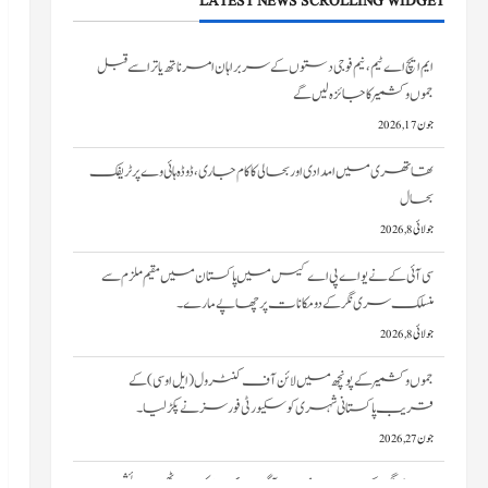
LATEST NEWS SCROLLING WIDGET
تھاتھری میں امدادی اور بحالی کا کام جاری، ڈوڈہ ہائی وے پر ٹریفک
بحال
جولائی 8, 2026
سی آئی کے نے یو اے پی اے کیس میں پاکستان میں مقیم ملزم سے
منسلک سری نگر کے دومکانات پرچھاپے مارے۔
جولائی 8, 2026
جموں و کشمیر کے پونچھ میں لائن آف کنٹرول (ایل او سی) کے
قریب پاکستانی شہری کو سکیورٹی فورسز نے پکڑ لیا۔
جون 27, 2026
سری نگر کے خانیارمیں آگ بھڑک اٹھی۔ دو رہائشی
مکانات کو نقصان پہنچا
جون 27, 2026
ایم ایچ اے ٹیم، نیم فوجی دستوں کے سربراہان امرناتھ یاترا سے قبل