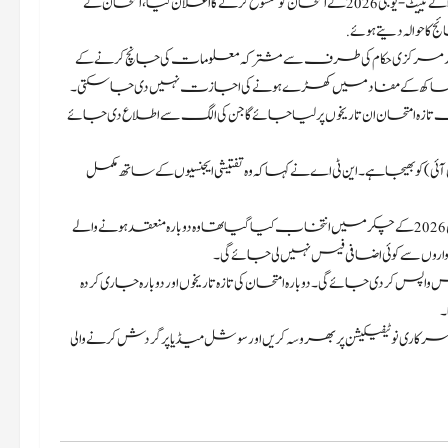
نئی دہلی، 12 مئی،2026: نیشنل ٹیسٹنگ ایجنسی (این ٹی اے) نے منگل کو 3 مئی کو منعقد ہونے والے نییٹ-یو جی 2026 کے امتحان کو منسوخ کرنے کا اعلان کیا، امتحان کے
حوالہ دیتے ہوئے.
وں اور مرکزی حکام کی طرف سے مشترکہ معلومات کی جانچ کرنے کے
فیت اور ساکھ کے مفاد میں کھڑے ہونے کی اجازت نہیں دی جا سکتی۔
ازہ امتحان ان تاریخوں پر لیا جائے گا جن کی الگ سے اطلاع دی جائے
کو بھیجا ہے۔ این ٹی اے نے کہا کہ وہ تفتیشی ایجنسیوں کے ساتھ مکمل
بیان کے مطابق، رجسٹریشن کی تفصیلات، امیدواری اور امتحانی مراکز جن کا مئی 2026 کے چکر میں انتخاب کیا گیا تھا وہ دوبارہ منعقد ہونے والے
اروں سے کوئی اضافی فیس نہیں لی جائے گی۔
س کر دی جائے گی۔ دوبارہ امتحان کی تازہ تاریخوں اور دوبارہ جاری کردہ
۔
 سرکاری نوٹیفیکیشن پر بھروسہ کریں اور سوشل میڈیا پر گردش کرنے والی