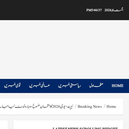
Ski
t
اگست 6, 2026
5:46:38 PM
conten
HOME
صفحہ اول
ریاستی خبریں
عالمی خبریں
قومی خبریں
Home
Breaking News
نییٹ-یو جی 2026 کا امتحان منسوخ، دوبارہ ٹیسٹ لیا جائے گا: این ٹی اے