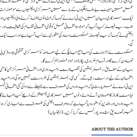
عمل میں مبینہ بے ضابطگیوں کے بارے میں مرکزی ایجنسیوں سے موصولہ نتائج کا 
ایک سرکاری بیان میں، این ٹی اے نے کہا کہ قانون نافذ کرنے والی ایجنسی
بعد، یہ فیصلہ کیا گیا کہ موجودہ امتحانی عمل کو قومی امتحانی نظام کی شفا
ایجنسی نے کہا کہ یہ فیصلہ حکومت ہند کی منظوری سے لیا گیا ہے اور اب ایک ت
گی۔
حکومت نے الزامات کی جامع جانچ کے لیے معاملہ کو مرکزی تفتیشی بیورو (سی بی آئی) 
تعاون کرے گا اور تمام ضروری ریکارڈ اور مواد فراہم کرے گا۔
امتحان کے لیے درست رہیں گے۔ کسی نئی رجسٹریشن کی ضرورت نہیں ہوگی اور امیدو
این ٹی اے نے مزید بتایا کہ امیدواروں کی طرف سے پہلے سے ادا کی گئی امتحانی فیس واپ
ایڈمٹ کارڈز کا اعلان آنے والے دنوں میں سرکاری چینلز کے ذریعے کیا جائے گا
امیدواروں اور والدین کو مشورہ دیا گیا ہے کہ وہ صرف ایجنسی کی طرف سے جاری کردہ
غیر تصدیق شدہ رپورٹس سے گریز کریں۔ (ایجنسیاں)
ABOUT THE AUTHOR