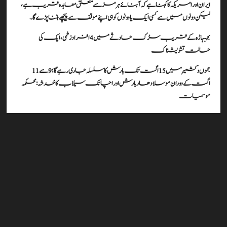
ایران اور امریکہ کا کہنا ہے کہ آبنائے ہرمز سے متعلق معاہدہ قریب ہے،
لیکن دونوں میں سے کسی ایک یا دونوں کو ہی اپنے موقف سے پیچھے ہٹنا پڑے گا۔
بجبہاڑہ کے قریب سڑک حادثے میں 4 افراد زخمی، ایک کی
حالت تشویشناک
جموں و کشمیر میں 15 اگست تک بارش کا سلسلہ جاری رہے گا؛ 9 سے 11
اگست کے دوران موسلادھار بارش اور اچانک سیلاب کا خدشہ: محکمہ
موسمیات