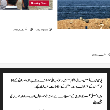
Breaking News
وزیراعلیٰ عمرکا راجوری کے سیلاب سے
علاقوں کا دورہ، امداد اور بحالی کی یقین دہانی
City Express
اگست 6, 2026
ہ کا کہنا ہے کہ آبنائے ہرمز سے متعلق
ے، لیکن دونوں میں سے کسی ایک یا
موقف سے پیچھے ہٹنا پڑے گا۔
اگست 6, 2026
پی سی سی نے اس سال بڈگام میں ماحولیاتی خلاف ورزیوں پر کار دھلائی کے 10
یونٹس کے خلاف بندش کے احکامات جاری کیے۔
وزیراعلیٰ عمرکا راجوری کے سیلاب سے متاثرہ علاقوں کا دورہ، امداد اور بحالی کی
یقین دہانی