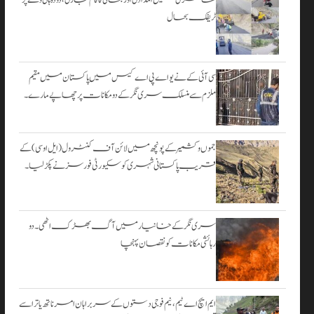
۔
ٹریفک بحال
اگست 3,
2026
سی آئی کے نے یو اے پی اے کیس میں پاکستان میں مقیم
ملزم سے منسلک سری نگر کے دومکانات پرچھاپے مارے۔
جموں و کشمیر کے پونچھ میں لائن آف کنٹرول (ایل او سی) کے
قریب پاکستانی شہری کو سکیورٹی فورسز نے پکڑ لیا۔
سری نگر کے خانیارمیں آگ بھڑک اٹھی۔ دو
رہائشی مکانات کو نقصان پہنچا
ایم ایچ اے ٹیم، نیم فوجی دستوں کے سربراہان امرناتھ یاترا سے