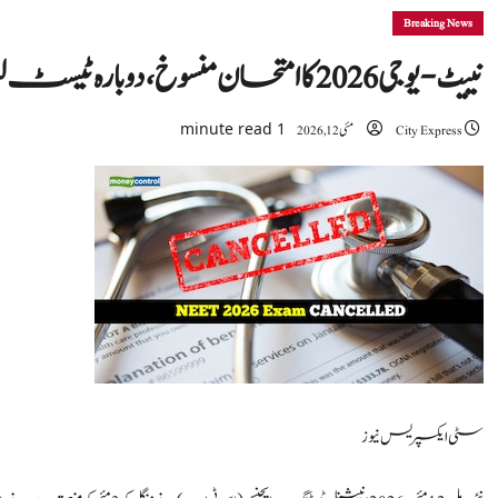
Breaking News
نییٹ-یو جی 2026 کا امتحان منسوخ، دوبارہ ٹیسٹ لیا جائے گا: این ٹی اے
1 minute read
City Express
مئی 12, 2026
سٹی ایکسپریس نیوز