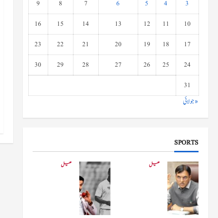
9
8
7
6
5
4
3
16
15
14
13
12
11
10
23
22
21
20
19
18
17
30
29
28
27
26
25
24
31
« جولائی
SPORTS
کھیل
کھیل
کھیلو
دفاعی
ں کے
بو
وزیر
لنگ
مانڈویا
کے