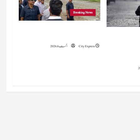
Breaking News
وزیراعلیٰ عمرکا راجوری کے سیلاب سے
 میں 15 اگست تک بارش کا
متاثرہ علاقوں کا دورہ، امداد اور بحالی کی یقین دہانی
سلسلہ جاری رہے گا؛ 9 سے 11 اگست کے دوران
City Express
اگست 6, 2026
چانک سیلاب کا