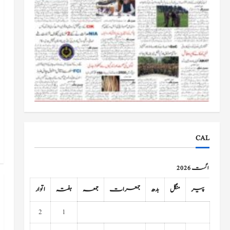
CAL
اگست 2026
پیر
منگل
بدھ
جمعرات
جمعہ
ہفتہ
اتوار
2
1