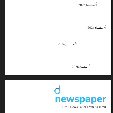
یقین دہانی
اگست 6, 2026
ایران اور امریکہ کا کہنا ہے کہ آبنائے ہرمز سے متعلق معاہدہ قریب ہے،
لیکن دونوں میں سے کسی ایک یا دونوں کو ہی اپنے موقف سے پیچھے ہٹنا پڑے گا۔
اگست 6, 2026
بجبہاڑہ کے قریب سڑک حادثے میں 4 افراد زخمی، ایک کی
حالت تشویشناک
اگست 6, 2026
جموں و کشمیر میں 15 اگست تک بارش کا سلسلہ جاری رہے گا؛ 9 سے 11
اگست کے دوران موسلادھار بارش اور اچانک سیلاب کا خدشہ: محکمہ
موسمیات
اگست 6, 2026
Urdu News Paper From Kashmir .