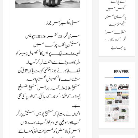
اے پی اے
کیس میں
پاکستان میں
سٹی ایکسپریس نیوز
مقیم ملزم سے
منسلک سری
سری نگر، 22 ستمبر،2025: پولیس
نگر کے دومکانات
اسٹیشن پانتھا چوک میں
پرچھاپے
تعینات ایک پولیس کانسٹیبل پیر کو
مارے۔
دل کا دورہ پڑنے سے انتقال کر گیا۔
جولائی 8, 2026
ایک اہلکار نے نیوز ایجنسی کو بتایا کہ متوفی کی
EPAPER
جموں و کشمیر کے
شناخت کانسٹیبل نعیم احمد
پونچھ میں لائن
شیخ، 39، ولد محمد ادریس شیخ، ضلع
آف کنٹرول
کپواڑہ کے ٹنگڈار کرناہ کے رہائشی کے طور پر کی گئی
(ایل او سی) کے
ہے۔
قریب
انہوں نے بتایا کہ شیخ پولیس اسٹیشن پر گر
پاکستانی شہری
گیا اور موقع پر ہی دم توڑ گیا۔ بعد ازاں
کو سکیورٹی
اس کی لاش کو طبی قانونی معائنے
فورسز نے پکڑ