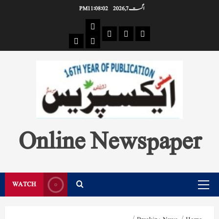
Ski
اگست 7, 2026
11:08:02 PM
t
Pages
conten
Single
Breaking
Home
404
Search
News
Page
Page
Online Newspaper
WATCH
Primary
Menu