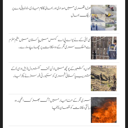
تھاتھری میں امدادی اور بحالی کا کام جاری، ڈوڈہ ہائی وے پر
ٹریفک بحال
سی آئی کے نے یو اے پی اے کیس میں پاکستان میں مقیم ملزم
سے منسلک سری نگر کے دومکانات پرچھاپے مارے۔
جموں و کشمیر کے پونچھ میں لائن آف کنٹرول (ایل او سی) کے
قریب پاکستانی شہری کو سکیورٹی فورسز نے پکڑ لیا۔
سری نگر کے خانیارمیں آگ بھڑک اٹھی۔ دو
رہائشی مکانات کو نقصان پہنچا