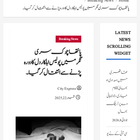
Breaking News
Home
پانتھا چوک سری نگرمیں پولیس اہلکار دل کا دورہ پڑنے سے انتقال کر گیا۔
LATEST
Breaking News
NEWS
SCROLLING
پانتھا چوک سری
WIDGET
نگرمیں پولیس اہلکار دل کا دورہ
پڑنے سے انتقال کر گیا۔
تھاتھری
میں امدادی اور
بحالی کا کام
City Express
جاری، ڈوڈہ ہائی
ستمبر 22, 2025
وے پر ٹریفک
بحال
جولائی 8, 2026
سی آئی کے نے یو