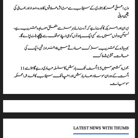
وزیراعلیٰ عمرکا راجوری کے سیلاب سے متاثرہ علاقوں کا دورہ، امداد اور بحالی کی
یقین دہانی
ایران اور امریکہ کا کہنا ہے کہ آبنائے ہرمز سے متعلق معاہدہ قریب ہے،
لیکن دونوں میں سے کسی ایک یا دونوں کو ہی اپنے موقف سے پیچھے ہٹنا پڑے گا۔
بجبہاڑہ کے قریب سڑک حادثے میں 4 افراد زخمی، ایک کی
حالت تشویشناک
جموں و کشمیر میں 15 اگست تک بارش کا سلسلہ جاری رہے گا؛ 9 سے 11
اگست کے دوران موسلادھار بارش اور اچانک سیلاب کا خدشہ: محکمہ
موسمیات
LATEST NEWS WITH THUMB