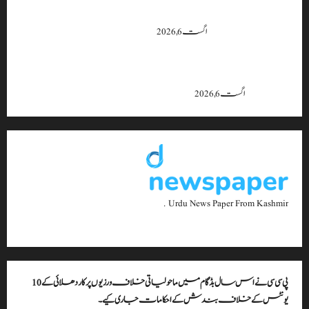
بجبہاڑہ کے قریب سڑک حادثے میں 4 افراد زخمی، ایک کی
حالت تشویشناک
اگست 6, 2026
جموں و کشمیر میں 15 اگست تک بارش کا سلسلہ جاری رہے گا؛ 9 سے 11
اگست کے دوران موسلادھار بارش اور اچانک سیلاب کا خدشہ: محکمہ
موسمیات
اگست 6, 2026
Urdu News Paper From Kashmir .
پی سی سی نے اس سال بڈگام میں ماحولیاتی خلاف ورزیوں پر کار دھلائی کے 10
یونٹس کے خلاف بندش کے احکامات جاری کیے۔