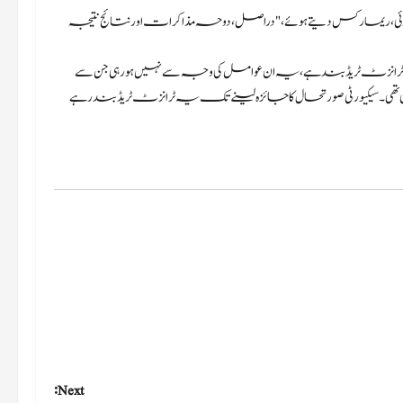
 ریمارکس دیتے ہوئے، "دراصل، دوحہ مذاکرات اور نتائج نتیجہ
انزٹ ٹریڈ بند ہے، یہ ان عوامل کی وجہ سے نہیں ہو رہی جن سے
ی تھی۔ سیکیورٹی صورتحال کا جائزہ لینے تک یہ ٹرانزٹ ٹریڈ بند رہے
Next: