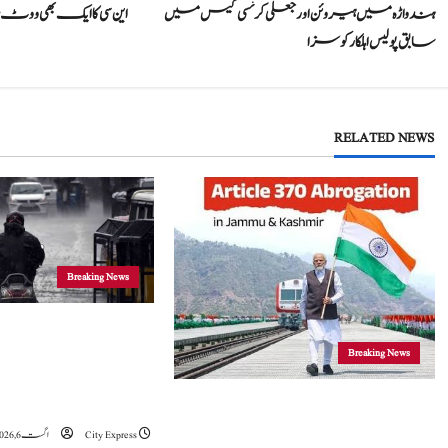
ہندواڑہ میں ہیروئن اورجعلی کرنسی کیس میں
این سی کا ایک بھی وو
o
سابق پولیس اہلکار کو سزا
s
t
RELATED NEWS
n
a
v
i
Breaking News
g
جموں و کشمیر
Breaking News
a
موسلادھار بارش اور ا
t
خدشہ: محکمہ موسمیات
5 اگست 2019 نے جموں و کشمیراورلداخ میں
تاریخی تبدیلی کا آغازکیا: وزیراعظم مودی
City Express
اگست 6, 2026