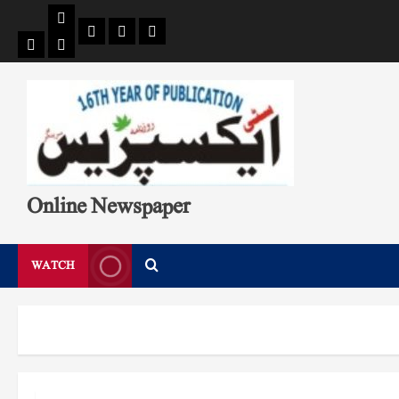
Pages
Single
Breaking
Home
404
Search
News
Page
Page
Online Newspaper
WATCH