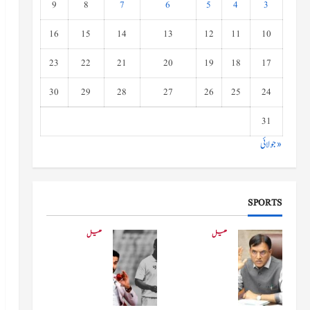
9
8
7
6
5
4
3
16
15
14
13
12
11
10
23
22
21
20
19
18
17
30
29
28
27
26
25
24
31
« جولائی
SPORTS
کھیل
کھیل
کھیلو
دفاعی
ں کے
بو
وزیر
لنگ
مانڈویا
کے