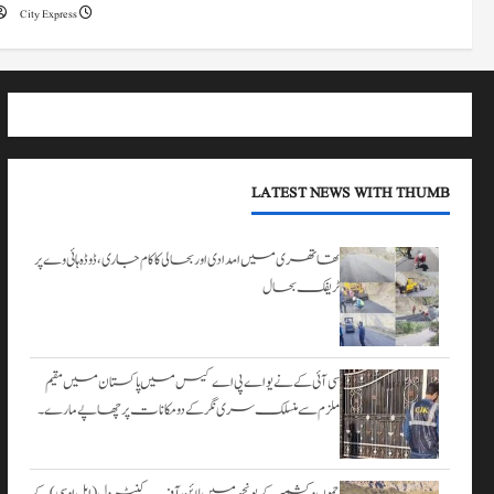
۔
City Express
اگست 3,
2026
LATEST NEWS WITH THUMB
تھاتھری میں امدادی اور بحالی کا کام جاری، ڈوڈہ ہائی وے پر
ٹریفک بحال
سی آئی کے نے یو اے پی اے کیس میں پاکستان میں مقیم
ملزم سے منسلک سری نگر کے دومکانات پرچھاپے مارے۔