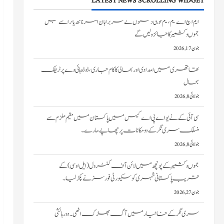
LATEST NEWS SCROLLING WIDGET
تھاتھری میں امدادی اور بحالی کا کام جاری، ڈوڈہ ہائی وے پر ٹریفک
بحال
جولائی 8, 2026
سی آئی کے نے یو اے پی اے کیس میں پاکستان میں مقیم ملزم سے
منسلک سری نگر کے دومکانات پرچھاپے مارے۔
جولائی 8, 2026
جموں و کشمیر کے پونچھ میں لائن آف کنٹرول (ایل او سی) کے
قریب پاکستانی شہری کو سکیورٹی فورسز نے پکڑ لیا۔
جون 27, 2026
سری نگر کے خانیارمیں آگ بھڑک اٹھی۔ دو رہائشی
مکانات کو نقصان پہنچا
جون 27, 2026
ایم ایچ اے ٹیم، نیم فوجی دستوں کے سربراہان امرناتھ یاترا سے قبل