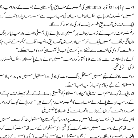
اسلام آباد، 25 اکتوبر،2025: ڈان کی خبر کے مطابق، پاکستان نے جمعہ 
میں شروع ہو رہا ہے، افغان طالبان کی جانب سے سرحد پار دہشت گردانہ حم
ایک قابل تصدیق طریقہ کار کی راہ ہموار کرے گا۔
والی اگلی میٹنگ میں ایک ٹھوس اور قابل تصدیق مانیٹرنگ میکنزم کے قیام ک
دہشت گردی کی لعنت سے نمٹنے اور پاکستانی جانی نقصان کو روکا جا سکے۔”
آنے والی ملاقات 18 سے 19 اکتوبر کو دوحہ میں ہونے والے پاکست
ترکی نے کی تھی۔
دوحہ راؤنڈ کے نتیجے میں مستقل جنگ بندی ہوئی اور استنبول میں دوبارہ اجلاس من
استحکام کے لیے میکانزم تیار کیا جا سکے۔
کے درمیان طے پانے والے معاہدے کا خیرمقدم کرتے ہیں،” اندرابی نے کہا کہ 
بعد دہشت گردی کے بڑے واقعات کی اطلاع نہیں ملی۔
ڈان کے مطابق، ترجمان نے اس بات پر زور دیا کہ پاکستان استنبول مذاکرات
ساتھ ہم نے دوحہ میں شرکت کی تھی، اسی خلوص کے ساتھ” شرکت کر رہا
افغان عبوری انتظامیہ نے بھی استنبول اجلاس کی تصدیق کی۔ اس کے ترجمان ذب