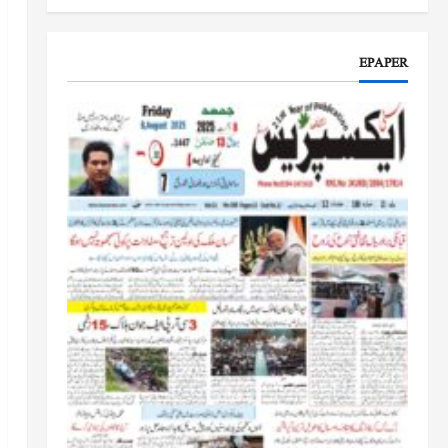
جموں و کشمیر کا جائزہ لیں گے
جون 17, 2026
EPAPER