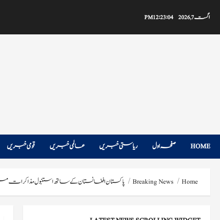
Ski
t
اگست 7, 2026
12:23:05 PM
conten
HOME
صفحہ اول
ریاستی خبریں
عالمی خبریں
قومی خبریں
Home
Breaking News
پاکستان افغانستان کے ساتھ استنبول مذاکرات میں قا