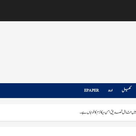
کھیل
اردو
EPAPER
بل تصدیق امن میکانزم کا خواہاں ہے۔