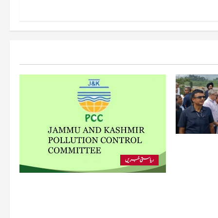
 متاثرہ
ریاستی خبریں
پی سی سی نے اس سال بڈگام میں ماحولیاتی خلاف
ورزیوں پر کار دھلائی کے 10 یونٹس کے خلاف
بندش کے احکامات جاری کیے۔