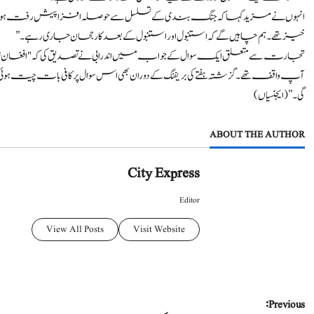
انہوں نے مزید کہا کہ جنگ بندی کے تسلسل سے حوصلہ افزا پیش رفت ہوئی،
خیز تھے۔ ہم چاہیں گے کہ استنبول اور استنبول کے بعد کا رجحان جاری رہے۔”
تجارت سے متعلق ایک سوال کے جواب میں اندرابی نے تصدیق کی کہ "افغان ٹر
آپ واقف تھے۔ گزشتہ ہفتے کی بریفنگ کے دوران بھی اس سوال پر کافی بات چیت ہوئ
گی۔” (ایجنسیاں)
ABOUT THE AUTHOR
City Express
Editor
View All Posts
Visit Website
P
Previous: