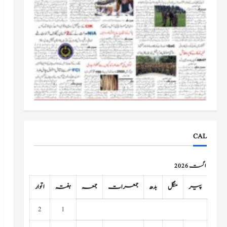
CAL
اگست 2026
پیر
منگل
بدھ
جمعرات
جمعہ
ہفتہ
اتوار
2
1