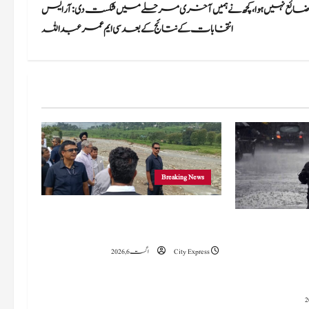
ٹ ضائع نہیں ہوا، کچھ نے ہمیں آخری مرحلے میں شکست دی: آر ایس
انتخابات کے نتائج کے بعد سی ایم عمرعبداللہ
Breaking News
وزیراعلیٰ عمرکا راجوری کے سیلاب سے
 میں 15 اگست تک بارش کا
متاثرہ علاقوں کا دورہ، امداد اور بحالی کی یقین دہانی
سلسلہ جاری رہے گا؛ 9 سے 11 اگست کے دوران
City Express
اگست 6, 2026
چانک سیلاب کا