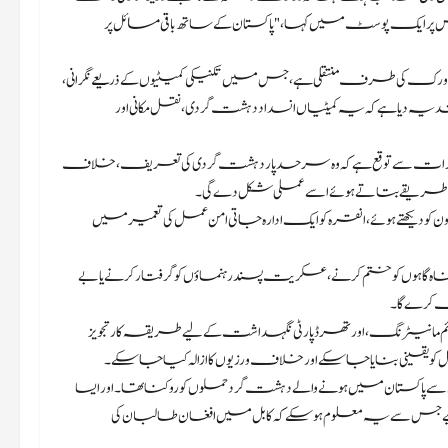
س پر ایک پوسٹ میں کہا، "پاکستان کے ساتھ باقی مسائل پر
ورک کی طرف منتقلی ہے، جس میں تکنیکی کمیٹیوں کے ذریعے نگرانی،
ا ہے کہ یہ کمیٹیاں انسداد دہشت گردی، نقل مکانی اور
اکرات سے توقع ہے کہ وہ سرحد پار دہشت گردی کی تعریف، خلاف
 طریقے بتاتے ہوئے اسے عملی شکل دے گی۔
و دیکھتے ہوئے، انقرہ کو ایک ادارہ جاتی امن عمل کی تعمیر میں
پناہ گاہوں کو ختم کرنے، عسکریت پسند رہنماؤں کو گرفتار کرنے یا بے
ف کرے گا۔
 مانیٹرنگ، اور تھرڈ پارٹی نگہداشت کے لیے طریقہ کار تجویز
میل کو یقینی بنایا جا سکے اور خلاف ورزیوں کا ازالہ کیا جا سکے۔
اکستان میں ہونے والے دہشت گرد حملوں کو روکنا تھا۔ اور ایسا
ے جس سے یہ معلوم ہو سکے کہ کابل میں افغان طالبان کی