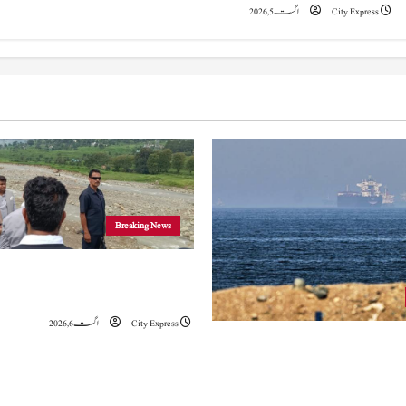
i
City Express
اگست 5, 2026
o
n
Breaking News
وزیراعلیٰ عمرکا راجوری کے سیلاب سے
علاقوں کا دورہ، امداد اور بحالی کی یقین دہانی
City Express
اگست 6, 2026
ہ کا کہنا ہے کہ آبنائے ہرمز سے متعلق
ے، لیکن دونوں میں سے کسی ایک یا
موقف سے پیچھے ہٹنا پڑے گا۔