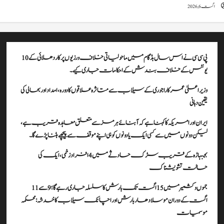
اگست 6, 2026
پی سی سی نے اس سال بڈگام میں ماحولیاتی خلاف ورزیوں پر کار دھلائی کے 10
یونٹس کے خلاف بندش کے احکامات جاری کیے۔
وزیراعلیٰ عمرکا راجوری کے سیلاب سے متاثرہ علاقوں کا دورہ، امداد اور بحالی کی
یقین دہانی
ایران اور امریکہ کا کہنا ہے کہ آبنائے ہرمز سے متعلق معاہدہ قریب ہے،
لیکن دونوں میں سے کسی ایک یا دونوں کو ہی اپنے موقف سے پیچھے ہٹنا پڑے گا۔
بجبہاڑہ کے قریب سڑک حادثے میں 4 افراد زخمی، ایک کی
حالت تشویشناک
جموں و کشمیر میں 15 اگست تک بارش کا سلسلہ جاری رہے گا؛ 9 سے 11
اگست کے دوران موسلادھار بارش اور اچانک سیلاب کا خدشہ: محکمہ
موسمیات