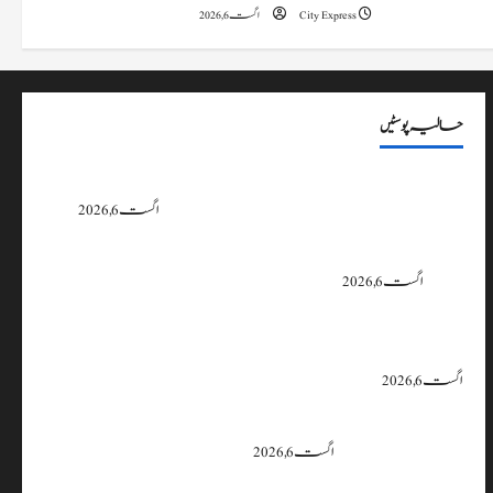
City Express
اگست 6, 2026
حالیہ پوسٹیں
پی سی سی نے اس سال بڈگام میں ماحولیاتی خلاف ورزیوں پر کار دھلائی کے 10
یونٹس کے خلاف بندش کے احکامات جاری کیے۔
اگست 6, 2026
وزیراعلیٰ عمرکا راجوری کے سیلاب سے متاثرہ علاقوں کا دورہ، امداد اور بحالی کی
یقین دہانی
اگست 6, 2026
ایران اور امریکہ کا کہنا ہے کہ آبنائے ہرمز سے متعلق معاہدہ قریب ہے،
لیکن دونوں میں سے کسی ایک یا دونوں کو ہی اپنے موقف سے پیچھے ہٹنا پڑے گا۔
اگست 6, 2026
بجبہاڑہ کے قریب سڑک حادثے میں 4 افراد زخمی، ایک کی
حالت تشویشناک
اگست 6, 2026