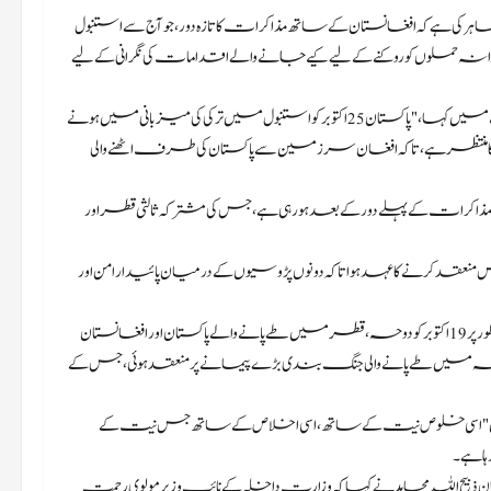
کے روز امید ظاہر کی ہے کہ افغانستان کے ساتھ مذاکرات کا تازہ دور، جو آج سے استنبول
لوں کو روکنے کے لیے کیے جانے والے اقدامات کی نگرانی کے لیے
دفتر خارجہ کے ترجمان طاہر حسین اندرابی نے اپنی پہلی ہفتہ وار میڈیا بریفنگ میں کہا، "پاکستان 25 اکتوبر کو استنبول میں ترکی کی میزبانی میں ہونے
ا منتظر ہے، تاکہ افغان سرزمین سے پاکستان کی طرف اٹھنے والی
ان-افغانستان مذاکرات کے پہلے دور کے بعد ہو رہی ہے، جس کی مشترکہ ثالثی قطر اور
عقد کرنے کا عہد ہوا تاکہ دونوں پڑوسیوں کے درمیان پائیدار امن اور
اندرابی نے کہا، "ہم علاقائی امن اور استحکام کو یقینی بنانے کے لیے پہلے قدم کے طور پر 19 اکتوبر کو دوحہ، قطر میں طے پانے والے پاکستان اور افغانستان
دوحہ میں طے پانے والی جنگ بندی بڑے پیمانے پر منعقد ہوئی، جس کے
 میں "اسی خلوص نیت کے ساتھ، اسی اخلاص کے ساتھ جس نیت کے
 ہے۔
یح اللہ مجاہد نے کہا کہ وزارت داخلہ کے نائب وزیر مولوی رحمت