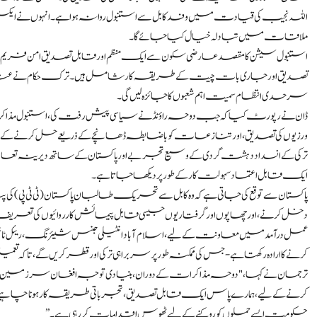
اللہ نجیب کی قیادت میں وفد کابل سے استنبول روانہ ہوا ہے۔ انہوں نے ایک
ملاقات میں تبادلہ خیال کیا جائے گا۔
استنبول سیشن کا مقصد عارضی سکون سے ایک منظم اور قابل تصدیق امن فریم 
تصدیق اور جاری بات چیت کے طریقہ کار شامل ہیں۔ ترک حکام نے عندیہ دی
سرحدی انتظام سمیت اہم شعبوں کا جائزہ لیں گی۔
ڈان نے رپورٹ کیا کہ جب دوحہ راؤنڈ نے سیاسی پیش رفت کی، استنبول مذ
ورزیوں کی تصدیق، اور تنازعات کو باضابطہ ڈھانچے کے ذریعے حل کرنے کے
ترکی کے انسداد دہشت گردی کے وسیع تجربے اور پاکستان کے ساتھ دیرینہ تعاون ک
ایک قابل اعتماد سہولت کار کے طور پر دیکھا جاتا ہے۔
پاکستان سے توقع کی جاتی ہے کہ وہ کابل سے تحریک طالبان پاکستان (ٹی ٹی پی) کی 
دخل کرنے، اور چھاپوں اور گرفتاریوں جیسی قابل پیمائش کارروائیوں کی تعری
عمل درآمد میں معاونت کے لیے، اسلام آباد انٹیلی جنس شیئرنگ، ریئل ٹائم
کرنے کا ارادہ رکھتا ہے- جس کی ممکنہ طور پر سربراہی ترکی اور قطر کریں گے، تاکہ تع
ترجمان نے کہا، "دوحہ مذاکرات کے دوران، بنیادی توجہ افغان سرزمین سے پ
کرنے کے لیے، ہمارے پاس ایک قابل تصدیق، تجرباتی طریقہ کار ہونا چاہی
حکومت ایسے حملوں کو روکنے کے لیے ٹھوس اقدامات کر رہی ہے۔”