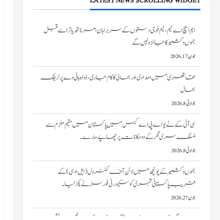
LATEST NEWS SCROLLING WIDGET
تھاتھری میں امدادی اور بحالی کا کام جاری، ڈوڈہ ہائی وے پر ٹریفک
بحال
جولائی 8, 2026
سی آئی کے نے یو اے پی اے کیس میں پاکستان میں مقیم ملزم سے
منسلک سری نگر کے دومکانات پرچھاپے مارے۔
جولائی 8, 2026
جموں و کشمیر کے پونچھ میں لائن آف کنٹرول (ایل او سی) کے
قریب پاکستانی شہری کو سکیورٹی فورسز نے پکڑ لیا۔
جون 27, 2026
سری نگر کے خانیارمیں آگ بھڑک اٹھی۔ دو رہائشی
مکانات کو نقصان پہنچا
جون 27, 2026
ایم ایچ اے ٹیم، نیم فوجی دستوں کے سربراہان امرناتھ یاترا سے قبل