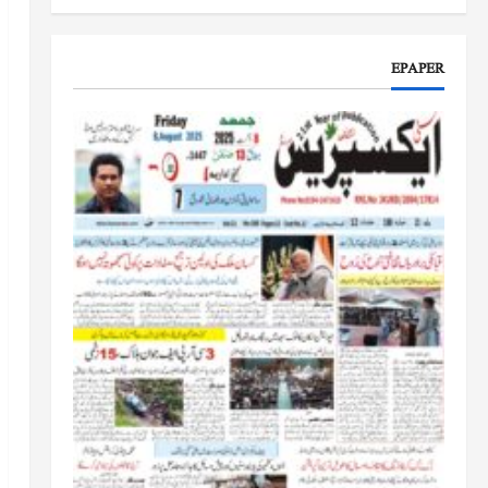
جموں و کشمیر کا جائزہ لیں گے
جون 17, 2026
EPAPER