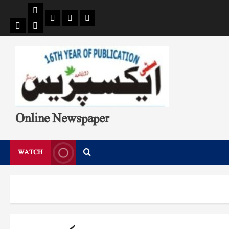
Pages
Single
Breaking
Home
404
Search
News
Page
Page
Online Newspaper
WATCH