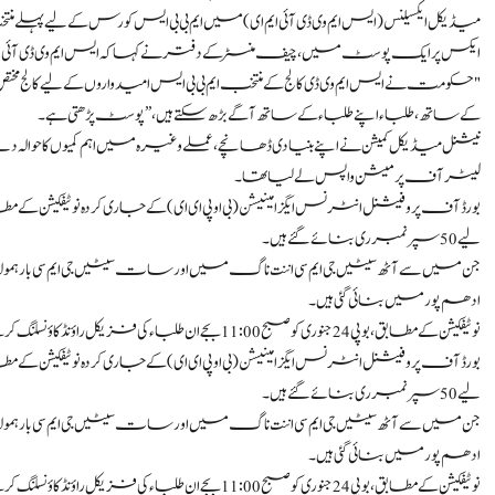
میڈیکل ایکسیلنس (ایس ایم وی ڈی آئی ایم ای) میں ایم بی بی ایس کورس کے لیے پہلے م
ایکس پر ایک پوسٹ میں، چیف منسٹر کے دفتر نے کہا کہ ایس ایم وی ڈی آئی ایم ای
"حکومت نے ایس ایم وی ڈی کالج کے منتخب ایم بی بی ایس امیدواروں کے لیے کالج مخت
کے ساتھ، طلباء اپنے طلباء کے ساتھ آگے بڑھ سکتے ہیں،” پوسٹ پڑھتی ہے۔
نیشنل میڈیکل کمیشن نے اپنے بنیادی ڈھانچے، عملے وغیرہ میں اہم کمیوں کا حوالہ دیتے ہو
لیٹر آف پرمیشن واپس لے لیا تھا۔
لیے 50 سپرنمبرری بنائے گئے ہیں۔
جن میں سے آٹھ سیٹیں جی ایم سی اننت ناگ میں اور سات سیٹیں جی ایم سی بارہمولہ، جی ایم سی ڈ
ادھم پور میں بنائی گئی ہیں۔
نوٹیفکیشن کے مطابق، بوپی 24 جنوری کو صبح 11:00 بجے ان طلباء کی فزیکل راؤنڈ کاؤنسلنگ کرے گا۔
لیے 50 سپرنمبرری بنائے گئے ہیں۔
جن میں سے آٹھ سیٹیں جی ایم سی اننت ناگ میں اور سات سیٹیں جی ایم سی بارہمولہ، جی ایم سی ڈ
ادھم پور میں بنائی گئی ہیں۔
نوٹیفکیشن کے مطابق، بوپی 24 جنوری کو صبح 11:00 بجے ان طلباء کی فزیکل راؤنڈ کاؤنسلنگ کرے گا۔