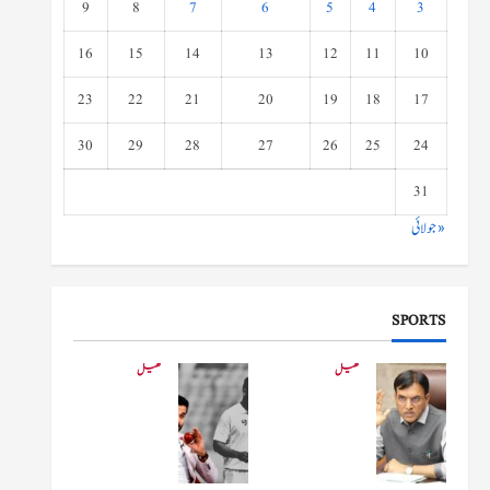
9
8
7
6
5
4
3
16
15
14
13
12
11
10
23
22
21
20
19
18
17
30
29
28
27
26
25
24
31
« جولائی
SPORTS
کھیل
کھیل
کھیلو
دفاعی
ں کے
بو
وزیر
لنگ
مانڈویا
کے