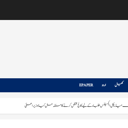
کھیل
اردو
EPAPER
ڈیکل ایکسیلنس طلباء کے لیے کالج مختص کرنے کا مسئلہ حل کیا: وزیراعلیٰ