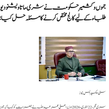
جموں و کشمیر حکومت نے شری ماتا ویشنو دی
طلباء کے لیے کالج مختص کرنے کا مسئلہ حل کیا: 
سٹی ایکسپریس نیوز
سری نگر، 22 جنوری،2026: وزیراعلیٰ عمر عبداللہ نے جمعرات 