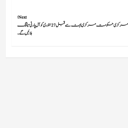
Next:
مرکزی حکومت مرکزی بجٹ سے قبل 27 جنوری کو آل پارٹی میٹنگ
بلائیں گے۔