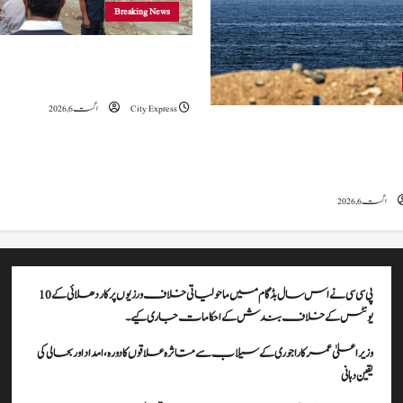
Breaking News
وزیراعلیٰ عمرکا راجوری کے سیلاب سے
علاقوں کا دورہ، امداد اور بحالی کی یقین دہانی
City Express
اگست 6, 2026
ہ کا کہنا ہے کہ آبنائے ہرمز سے متعلق
ے، لیکن دونوں میں سے کسی ایک یا
موقف سے پیچھے ہٹنا پڑے گا۔
اگست 6, 2026
پی سی سی نے اس سال بڈگام میں ماحولیاتی خلاف ورزیوں پر کار دھلائی کے 10
یونٹس کے خلاف بندش کے احکامات جاری کیے۔
وزیراعلیٰ عمرکا راجوری کے سیلاب سے متاثرہ علاقوں کا دورہ، امداد اور بحالی کی
یقین دہانی