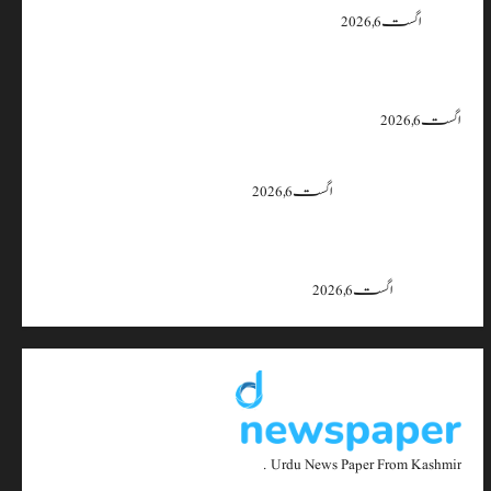
یقین دہانی
اگست 6, 2026
ایران اور امریکہ کا کہنا ہے کہ آبنائے ہرمز سے متعلق معاہدہ قریب ہے،
لیکن دونوں میں سے کسی ایک یا دونوں کو ہی اپنے موقف سے پیچھے ہٹنا پڑے گا۔
اگست 6, 2026
بجبہاڑہ کے قریب سڑک حادثے میں 4 افراد زخمی، ایک کی
حالت تشویشناک
اگست 6, 2026
جموں و کشمیر میں 15 اگست تک بارش کا سلسلہ جاری رہے گا؛ 9 سے 11
اگست کے دوران موسلادھار بارش اور اچانک سیلاب کا خدشہ: محکمہ
موسمیات
اگست 6, 2026
Urdu News Paper From Kashmir .