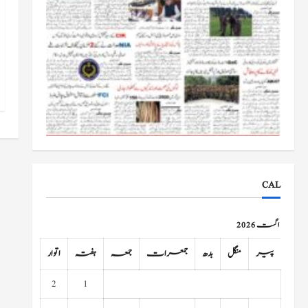
CAL
اگست 2026
پیر
منگل
بدھ
جمعرات
جمعہ
ہفتہ
اتوار
2
1