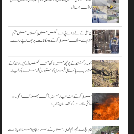
۔
ٹریفک بحال
اگست 3,
2026
سی آئی کے نے یو اے پی اے کیس میں پاکستان میں مقیم
ملزم سے منسلک سری نگر کے دومکانات پرچھاپے مارے۔
جموں و کشمیر کے پونچھ میں لائن آف کنٹرول (ایل او سی) کے
قریب پاکستانی شہری کو سکیورٹی فورسز نے پکڑ لیا۔
سری نگر کے خانیارمیں آگ بھڑک اٹھی۔ دو
رہائشی مکانات کو نقصان پہنچا
ایم ایچ اے ٹیم، نیم فوجی دستوں کے سربراہان امرناتھ یاترا سے