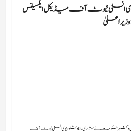
وی انسٹی ٹیوٹ آف میڈیکل ایکسیلنس
وزیراعلیٰ
کو کہا کہ جموں و کشمیر حکومت نے شری ماتا ویشنو دیوی انسٹی ٹیوٹ آف