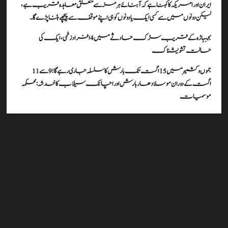
ایران اور امریکہ کا کہنا ہے کہ آبنائے ہرمز سے متعلق معاہدہ قریب ہے،
لیکن دونوں میں سے کسی ایک یا دونوں کو ہی اپنے موقف سے پیچھے ہٹنا پڑے گا۔
بجبہاڑہ کے قریب سڑک حادثے میں 4 افراد زخمی، ایک کی
حالت تشویشناک
جموں و کشمیر میں 15 اگست تک بارش کا سلسلہ جاری رہے گا؛ 9 سے 11
اگست کے دوران موسلادھار بارش اور اچانک سیلاب کا خدشہ: محکمہ
موسمیات