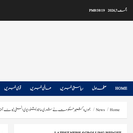
Ski
t
اگست 7, 2026
8:38:20 PM
conten
HOME
صفحہ اول
ریاستی خبریں
عالمی خبریں
قومی خبریں
Home
News
جموں و کشمیر حکومت نے شری ماتا ویشنو دیوی انسٹی ٹیوٹ آف می