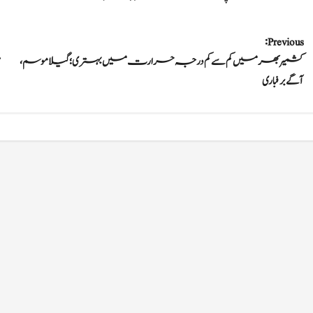
P
Previous:
کشمیر بھر میں کم سے کم درجہ حرارت میں بہتری؛ گیلا موسم،
o
آگے برفباری
s
t
n
a
v
i
g
a