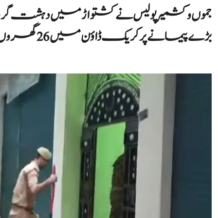
جموں و کشمیر پولیس نے کشتواڑ میں دہشت گ
بڑے پیمانے پر کریک ڈاؤن میں 26 گھروں کی تلاشی لی