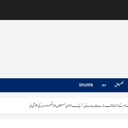
کھیل
اردو
EPAPER
لاف بڑے پیمانے پر کریک ڈاؤن میں 26 گھروں کی تلاشی لی