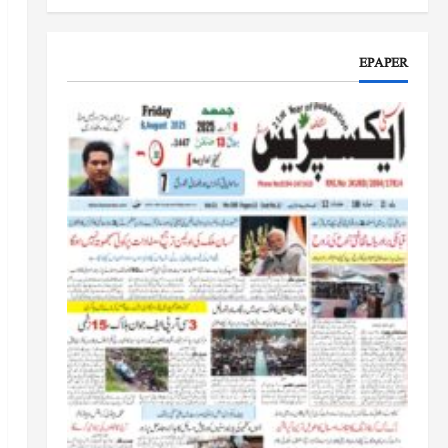
جموں و کشمیر کا جائزہ لیں گے
جون 17, 2026
EPAPER