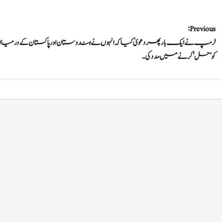
P
Previous:
ٹرمپ نے ایک بار پھر دعویٰ کیا کہ انہوں نے ہندوستان اور پاکستان کے درمیا
o
کو ’حل‘ کرنے میں مدد کی۔
s
t
n
a
v
i
g
a