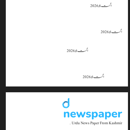
یقین دہانی
اگست 6, 2026
ایران اور امریکہ کا کہنا ہے کہ آبنائے ہرمز سے متعلق معاہدہ قریب ہے،
لیکن دونوں میں سے کسی ایک یا دونوں کو ہی اپنے موقف سے پیچھے ہٹنا پڑے گا۔
اگست 6, 2026
بجبہاڑہ کے قریب سڑک حادثے میں 4 افراد زخمی، ایک کی
حالت تشویشناک
اگست 6, 2026
جموں و کشمیر میں 15 اگست تک بارش کا سلسلہ جاری رہے گا؛ 9 سے 11
اگست کے دوران موسلادھار بارش اور اچانک سیلاب کا خدشہ: محکمہ
موسمیات
اگست 6, 2026
Urdu News Paper From Kashmir .