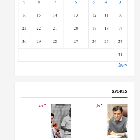
9
8
7
6
5
4
3
16
15
14
13
12
11
10
23
22
21
20
19
18
17
30
29
28
27
26
25
24
31
« جولائی
SPORTS
کھیل
کھیل
کھیلو
دفاعی
ں کے
بو
وزیر
لنگ
مانڈویا
کے