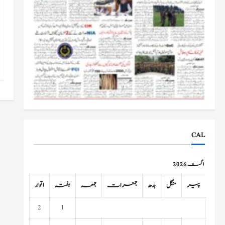
CAL
اگست 2026
پیر
منگل
بدھ
جمعرات
جمعہ
ہفتہ
اتوار
2
1