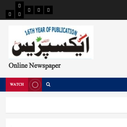
Pages
Single
Breaking
Home
404
Search
News
Page
Page
Online Newspaper
WATCH