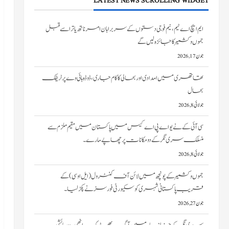
LATEST NEWS SCROLLING WIDGET
تھاتھری میں امدادی اور بحالی کا کام جاری، ڈوڈہ ہائی وے پر ٹریفک
بحال
جولائی 8, 2026
سی آئی کے نے یو اے پی اے کیس میں پاکستان میں مقیم ملزم سے
منسلک سری نگر کے دومکانات پرچھاپے مارے۔
جولائی 8, 2026
جموں و کشمیر کے پونچھ میں لائن آف کنٹرول (ایل او سی) کے
قریب پاکستانی شہری کو سکیورٹی فورسز نے پکڑ لیا۔
جون 27, 2026
سری نگر کے خانیارمیں آگ بھڑک اٹھی۔ دو رہائشی
مکانات کو نقصان پہنچا
جون 27, 2026
ایم ایچ اے ٹیم، نیم فوجی دستوں کے سربراہان امرناتھ یاترا سے قبل