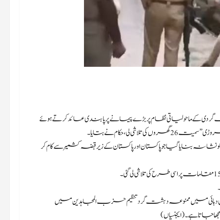
 میں دہشت گردی کے ماحولیاتی نظام پر بڑے پیمانے پر پابندی عائد کرتے ہوئے
، حکام نے بتایا۔
نہ بنایا گیا جو پاکستان اور پاکستان کے زیر قبضہ کشمیر سے کام کر
املاک پر چھاپہ مارا گیا ان میں بھٹ کا گھر بھی شامل ہے، جو 1990 کی دہائی میں ممنوعہ دہشت گرد تنظیم حزب المجاہدین میں
جاتا ہے۔ (ایجنسیاں)