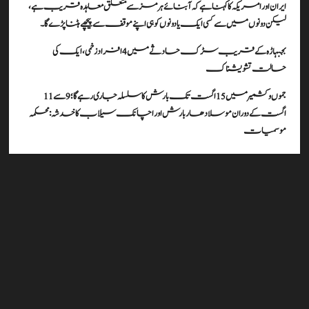
ایران اور امریکہ کا کہنا ہے کہ آبنائے ہرمز سے متعلق معاہدہ قریب ہے،
لیکن دونوں میں سے کسی ایک یا دونوں کو ہی اپنے موقف سے پیچھے ہٹنا پڑے گا۔
بجبہاڑہ کے قریب سڑک حادثے میں 4 افراد زخمی، ایک کی
حالت تشویشناک
جموں و کشمیر میں 15 اگست تک بارش کا سلسلہ جاری رہے گا؛ 9 سے 11
اگست کے دوران موسلادھار بارش اور اچانک سیلاب کا خدشہ: محکمہ
موسمیات