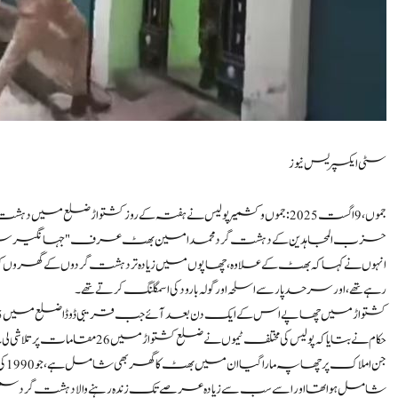
سٹی ایکسپریس نیوز
جموں، 9 اگست 2025: جموں و کشمیر پولیس نے ہفتہ کے روز کشتواڑ ضلع
حزب المجاہدین کے دہشت گرد محمد امین بھٹ عرف "جہانگیر سروڑی” سمیت 26 گھروں کی تلاشی لی
انہوں نے کہا کہ بھٹ کے علاوہ، چھاپوں میں زیادہ تر دہشت گردوں کے گھروں کو نشا
رہے تھے، اور سرحد پار سے اسلحہ اور گولہ بارود کی اسمگلنگ کرتے تھے۔
کشتواڑ میں چھاپے اس کے ایک دن بعد آئے جب قریبی ڈوڈا ضلع میں 15 مقامات پر اسی طرح کی تلاشی لی گئی۔
حکام نے بتایا کہ پولیس کی مختلف ٹیموں نے ضلع کشتواڑ میں 26 مقامات پر تلاشی لی۔
جن 
شامل ہوا تھا اور اسے سب سے زیادہ عرصے تک زندہ رہنے والا دہشت گرد سمجھا 