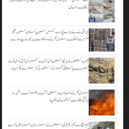
۔
ٹریفک بحال
اگست 3,
2026
سی آئی کے نے یو اے پی اے کیس میں پاکستان میں مقیم
ملزم سے منسلک سری نگر کے دومکانات پرچھاپے مارے۔
جموں و کشمیر کے پونچھ میں لائن آف کنٹرول (ایل او سی) کے
قریب پاکستانی شہری کو سکیورٹی فورسز نے پکڑ لیا۔
سری نگر کے خانیارمیں آگ بھڑک اٹھی۔ دو
رہائشی مکانات کو نقصان پہنچا
ایم ایچ اے ٹیم، نیم فوجی دستوں کے سربراہان امرناتھ یاترا سے