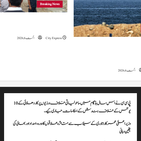
Breaking News
وزیراعلیٰ عمرکا راجوری کے سیلاب سے
علاقوں کا دورہ، امداد اور بحالی کی یقین دہانی
City Express
اگست 6, 2026
ہ کا کہنا ہے کہ آبنائے ہرمز سے متعلق
ے، لیکن دونوں میں سے کسی ایک یا
موقف سے پیچھے ہٹنا پڑے گا۔
اگست 6, 2026
پی سی سی نے اس سال بڈگام میں ماحولیاتی خلاف ورزیوں پر کار دھلائی کے 10
یونٹس کے خلاف بندش کے احکامات جاری کیے۔
وزیراعلیٰ عمرکا راجوری کے سیلاب سے متاثرہ علاقوں کا دورہ، امداد اور بحالی کی
یقین دہانی