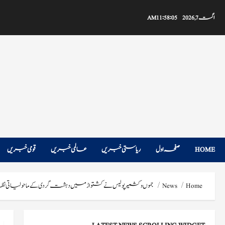
Ski
t
اگست 7, 2026
11:58:06 AM
conten
HOME
صفحہ اول
ریاستی خبریں
عالمی خبریں
قومی خبریں
Home
News
جموں و کشمیر پولیس نے کشتواڑ میں دہشت گردی کے ماحولیاتی نظام کے خ