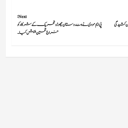
Next:
ن کشیدگی
پی ایم مودی نے ہندوستان چھوڑو تحریک کے شرکاء کو
خراج تحسین پیش کیا۔