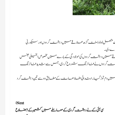
ی علاقوں اور اس سے متصل ڈوڈو بسنت گڑھ علاقے میں دہشت گردوں اور سیکورٹی
 دے دی۔
ے علاقے میں دہشت گردوں کی موجودگی کے بارے میں مخصوص انٹیلی جنس
ے ہوئے دہشت گردوں نے فائرنگ شروع کر دی، جس سے شدید فائرنگ
عد میں دم توڑ گیا۔ ابتدائی اطلاعات کے مطابق دو سے تین دہشت گرد
Next:
سی آئی کے نے دہشت گردی کے معاملے میں کشمیر کے 7 اضلاع