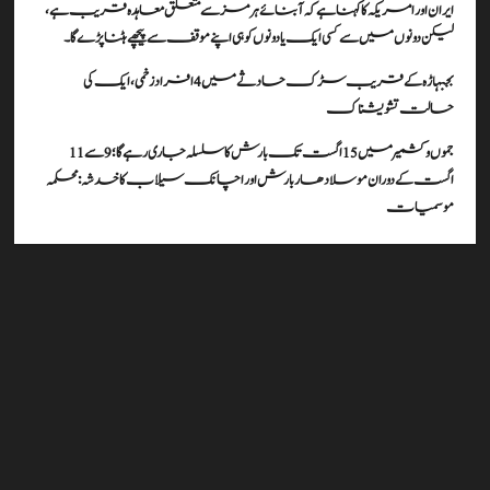
ایران اور امریکہ کا کہنا ہے کہ آبنائے ہرمز سے متعلق معاہدہ قریب ہے،
لیکن دونوں میں سے کسی ایک یا دونوں کو ہی اپنے موقف سے پیچھے ہٹنا پڑے گا۔
بجبہاڑہ کے قریب سڑک حادثے میں 4 افراد زخمی، ایک کی
حالت تشویشناک
جموں و کشمیر میں 15 اگست تک بارش کا سلسلہ جاری رہے گا؛ 9 سے 11
اگست کے دوران موسلادھار بارش اور اچانک سیلاب کا خدشہ: محکمہ
موسمیات