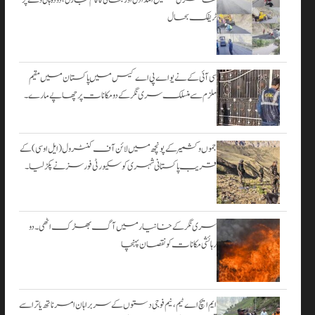
۔
ٹریفک بحال
اگست 3,
2026
سی آئی کے نے یو اے پی اے کیس میں پاکستان میں مقیم
ملزم سے منسلک سری نگر کے دومکانات پرچھاپے مارے۔
جموں و کشمیر کے پونچھ میں لائن آف کنٹرول (ایل او سی) کے
قریب پاکستانی شہری کو سکیورٹی فورسز نے پکڑ لیا۔
سری نگر کے خانیارمیں آگ بھڑک اٹھی۔ دو
رہائشی مکانات کو نقصان پہنچا
ایم ایچ اے ٹیم، نیم فوجی دستوں کے سربراہان امرناتھ یاترا سے