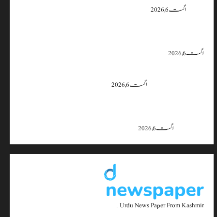
یقین دہانی
اگست 6, 2026
ایران اور امریکہ کا کہنا ہے کہ آبنائے ہرمز سے متعلق معاہدہ قریب ہے،
لیکن دونوں میں سے کسی ایک یا دونوں کو ہی اپنے موقف سے پیچھے ہٹنا پڑے گا۔
اگست 6, 2026
بجبہاڑہ کے قریب سڑک حادثے میں 4 افراد زخمی، ایک کی
حالت تشویشناک
اگست 6, 2026
جموں و کشمیر میں 15 اگست تک بارش کا سلسلہ جاری رہے گا؛ 9 سے 11
اگست کے دوران موسلادھار بارش اور اچانک سیلاب کا خدشہ: محکمہ
موسمیات
اگست 6, 2026
Urdu News Paper From Kashmir .