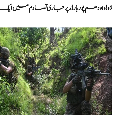
ڈوڈہ اودھم پور بارڈر پر جاری تصادم میں ایک