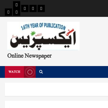
Pages
Single
Breaking
Home
404
Search
News
Page
Page
Online Newspaper
WATCH