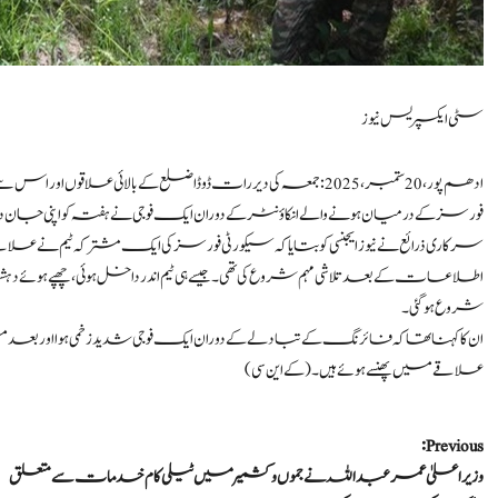
سٹی ایکسپریس نیوز
ادھم پور، 20 ستمبر،2025 : جمعہ کی دیر رات ڈوڈا ضلع کے بالائ
فورسز کے درمیان ہونے والے انکاؤنٹر کے دوران ایک فوجی نے ہفتہ کو اپنی جان
سرکاری ذرائع نے نیوز ایجنسی کو بتایا کہ سیکورٹی فورسز کی ایک مشترکہ ٹیم ن
اطلاعات کے بعد تلاشی مہم شروع کی تھی۔ جیسے ہی ٹیم اندر داخل ہوئی، چھپ
شروع ہو گئی۔
ان کا کہنا تھا کہ فائرنگ کے تبادلے کے دوران ایک فوجی شدید زخمی ہوا اور ب
علاقے میں پھنسے ہوئے ہیں۔ (کے این سی)
P
Previous:
وزیر اعلیٰ عمر عبداللہ نے جموں و کشمیرمیں ٹیلی کام خدمات سے متعلق