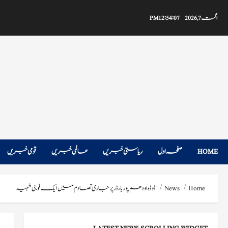
Ski
t
اگست 7, 2026
12:54:08 PM
conten
HOME
صفحہ اول
ریاستی خبریں
عالمی خبریں
قومی خبریں
Home
News
ڈوڈہ اودھم پور بارڈر پر جاری تصادم میں ایک فوجی شہید