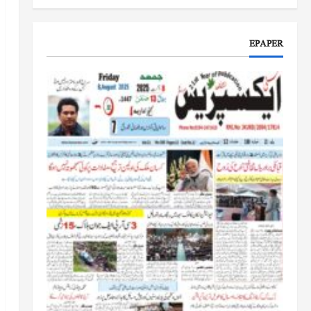
جموں و کشمیر کا جائزہ لیں گے
جون 17, 2026
EPAPER