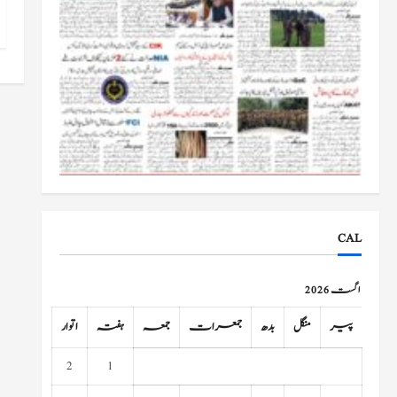
CAL
اگست 2026
پیر
منگل
بدھ
جمعرات
جمعہ
ہفتہ
اتوار
2
1