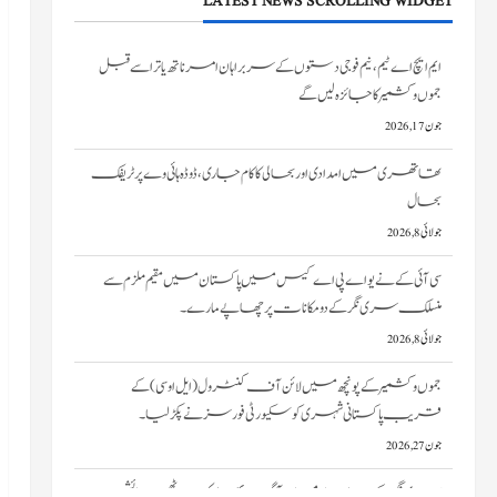
LATEST NEWS SCROLLING WIDGET
تھاتھری میں امدادی اور بحالی کا کام جاری، ڈوڈہ ہائی وے پر ٹریفک
بحال
جولائی 8, 2026
سی آئی کے نے یو اے پی اے کیس میں پاکستان میں مقیم ملزم سے
منسلک سری نگر کے دومکانات پرچھاپے مارے۔
جولائی 8, 2026
جموں و کشمیر کے پونچھ میں لائن آف کنٹرول (ایل او سی) کے
قریب پاکستانی شہری کو سکیورٹی فورسز نے پکڑ لیا۔
جون 27, 2026
سری نگر کے خانیارمیں آگ بھڑک اٹھی۔ دو رہائشی
مکانات کو نقصان پہنچا
جون 27, 2026
ایم ایچ اے ٹیم، نیم فوجی دستوں کے سربراہان امرناتھ یاترا سے قبل