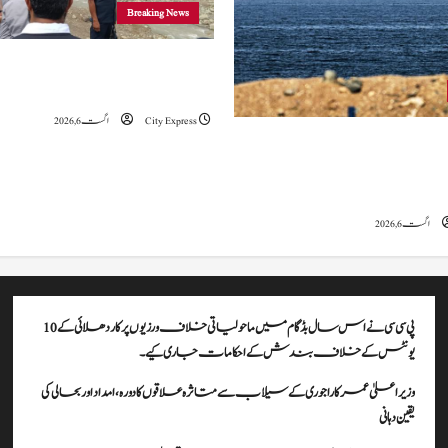
Breaking News
وزیراعلیٰ عمرکا راجوری کے سیلاب سے
علاقوں کا دورہ، امداد اور بحالی کی یقین دہانی
City Express
اگست 6, 2026
ہ کا کہنا ہے کہ آبنائے ہرمز سے متعلق
ے، لیکن دونوں میں سے کسی ایک یا
موقف سے پیچھے ہٹنا پڑے گا۔
اگست 6, 2026
پی سی سی نے اس سال بڈگام میں ماحولیاتی خلاف ورزیوں پر کار دھلائی کے 10
یونٹس کے خلاف بندش کے احکامات جاری کیے۔
وزیراعلیٰ عمرکا راجوری کے سیلاب سے متاثرہ علاقوں کا دورہ، امداد اور بحالی کی
یقین دہانی