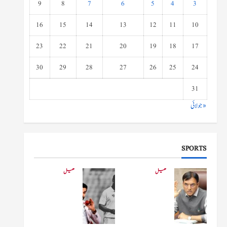
9
8
7
6
5
4
3
16
15
14
13
12
11
10
23
22
21
20
19
18
17
30
29
28
27
26
25
24
31
« جولائی
SPORTS
کھیل
کھیل
کھیلو
دفاعی
ں کے
بو
وزیر
لنگ
مانڈویا
کے