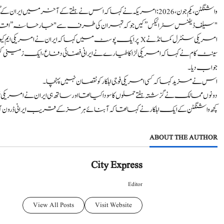
واشنگٹن، یکم جون،2026: امریکہ نے کہا کہ اس نے ہفتے کے آخر میں
"سیلف ڈیفنس سٹرائیکس” کیں جو کہ تہران کی طرف سے "جارحانہ” اقد
امریکی سنٹرل کمانڈ نے X پر ایک پوسٹ میں کہا کہ ایران نے امریکی ایم کیو-1 ڈرون کو مار گرایا ہے جو بین الاقوامی پانیوں پر کام کر رہا تھا۔
سینٹ کام نے کہا کہ امریکی لڑاکا طیارے نے ایرانی فضائی دفاع، ایک زمینی ک
جواب دیا۔
اس نے مزید کہا کہ کسی امریکی فوجی اہلکار کو نقصان نہیں پہنچا۔
دونوں ممالک نے گزشتہ ہفتے حملوں کا سودا کیا تھا اور ساتھ ہی ایران نے امر
کچھ واشنگٹن کے ایک اہلکار نے کہا تھا کہ آبنائے ہرمز کے قریب ایرانی ڈرون آپ
ABOUT THE AUTHOR
City Express
Editor
View All Posts
Visit Website