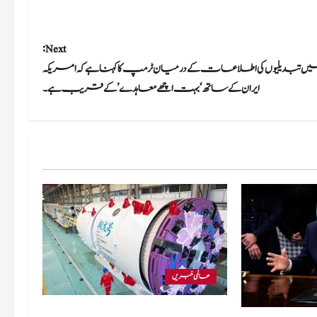
Next:
 تبدیلیوں کی اطلاعات کے درمیان ٹرمپ کا کہنا ہے کہ امریکہ
ایران کے ساتھ ‘بہت اچھے معاہدے’ کے قریب ہے۔
عالمی خبریں
چین نے پہاڑی علاقوں کے لیے دنیا کی پہلی