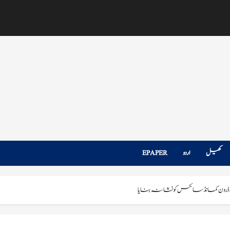
کھیل
اردو
EPAPER
 ڈرون کمانڈ سائٹس کو نشانہ بنایا