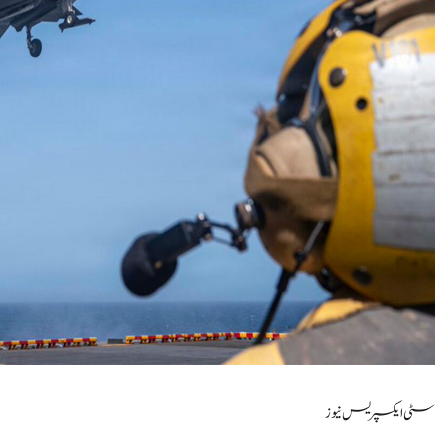
سٹی ایکسپریس نیوز