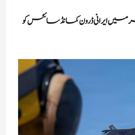
 میں ایرانی ڈرون کمانڈ سائٹس کو