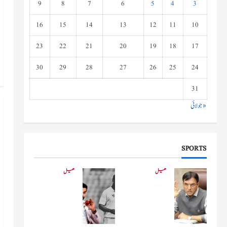
9
8
7
6
5
4
3
16
15
14
13
12
11
10
23
22
21
20
19
18
17
30
29
28
27
26
25
24
31
« جولائی
SPORTS
کھیل
کھیل
کھیلو
دفاعی
ں کے
بو
وزیر
لنگ
مانڈویا
کے