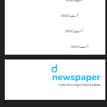
وزیراعظم مودی
اگست 5, 2026
آسام میں سیلاب سے بھاری نقصان ہوا ہے؛ معمول کی بحالی میں وقت
لگے گا، نڈا کا کہنا ہے۔
اگست 5, 2026
کلگام انتظامیہ نے عوامی اور تجارتی مراکز میں سی سی ٹی وی کی تنصیب لازمی
قرار دے دی۔
اگست 5, 2026
چین نے پہاڑی علاقوں کے لیے دنیا کی پہلی ٹنل بورنگ اور بلاسٹنگ مشین
تیار کر لی۔
اگست 5, 2026
Urdu News Paper From Kashmir .