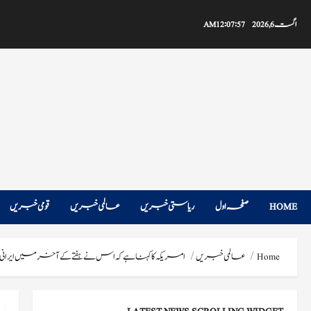
Ski
t
اگست 6, 2026
12:07:58 AM
conten
HOME
صفحہ اول
ریاستی خبریں
عالمی خبریں
قومی خبریں
Home
عالمی خبریں
امریکہ کا کہنا ہے کہ اس نے ہفتے کے آخر میں ایرانی