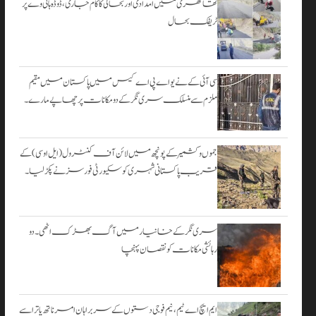
۔
تھاتھری میں امدادی اور بحالی کا کام جاری، ڈوڈہ ہائی وے پر
ٹریفک بحال
اگست 3,
2026
سی آئی کے نے یو اے پی اے کیس میں پاکستان میں مقیم
ملزم سے منسلک سری نگر کے دومکانات پرچھاپے مارے۔
جموں و کشمیر کے پونچھ میں لائن آف کنٹرول (ایل او سی) کے
قریب پاکستانی شہری کو سکیورٹی فورسز نے پکڑ لیا۔
سری نگر کے خانیارمیں آگ بھڑک اٹھی۔ دو
رہائشی مکانات کو نقصان پہنچا
ایم ایچ اے ٹیم، نیم فوجی دستوں کے سربراہان امرناتھ یاترا سے