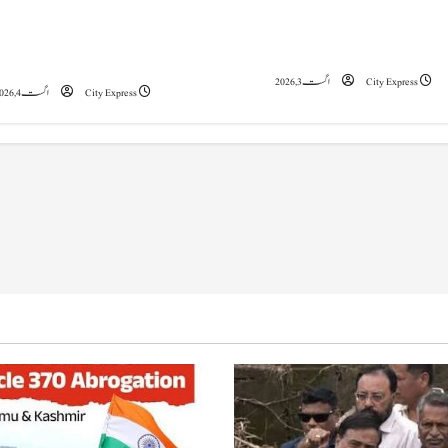
a
مقبوضہ جموں و کشمیر(پی او جے کے) میں کشیدگی
نئے مذاکرات ایران کے لیے مع
کی کوریج کے بعد پاکستان میں ڈیجیٹل
امریکی حملوں میں شدت 
t
نیوزآؤٹ لیٹس پرپابندیاں عائد
’آخری موقع‘ ہیں: ٹرمپ
i
City Express
اگست 3, 2026
City Express
اگست 4, 2026
o
n