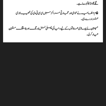
لگے گا، نڈا کا کہنا ہے۔
کلگام انتظامیہ نے عوامی اور تجارتی مراکز میں سی سی ٹی وی کی تنصیب لازمی
قرار دے دی۔
چین نے پہاڑی علاقوں کے لیے دنیا کی پہلی ٹنل بورنگ اور بلاسٹنگ مشین
تیار کر لی۔