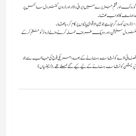
 ایران کے گوروک اور قشم جزیرے میں ایرانی راڈار اور ڈرون کنٹرول سائٹس پر
امات کا جواب تھا۔
نٹرول سٹیشن، اور دو یک طرفہ حملہ کرنے والے ڈرونز کو ختم کر کے
یکی فضائی اڈے کو نشانہ بنانے کے بعد امریکی فوج کی جانب سے جو
ریشن کو نشانہ بنانے کے لیے کیے گئے حملے تھے۔ (ایجنسیاں)