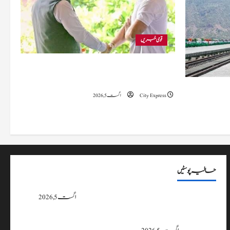
قومی خبریں
پارلیمنٹ ڈیڈ لاک: رجیجو نے راہل گاندھی سے ملاقات
کی۔
خ میں تاریخی
City Express
اگست 5, 2026
حالیہ پوسٹیں
پارلیمنٹ ڈیڈ لاک: رجیجو نے راہل گاندھی سے ملاقات کی۔
اگست 5, 2026
5 اگست 2019 نے جموں و کشمیراورلداخ میں تاریخی تبدیلی کا آغازکیا: