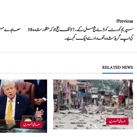
P
Previous:
سپریم کورٹ کو 5 نئے جج مل گئے۔ 37 تک جج جو کہ منظورشدہ 38
معاہدے میں
o
کی اپ گریڈ شدہ تعداد سے ایک کم ہے۔
s
t
RELATED NEWS
n
a
v
i
عالمی خبریں
g
عالمی خبریں