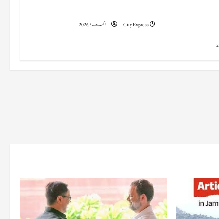
اہدہ کرنے اور
ٹنل بورنگ اور بلاسٹنگ مشین تیار کر لی۔
سے بچنے کا
City Express
اگست 5, 2026