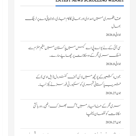
LATEST NEWS SCROLLING WIDGET
تھاتھری میں امدادی اور بحالی کا کام جاری، ڈوڈہ ہائی وے پر ٹریفک
بحال
جولائی 8, 2026
سی آئی کے نے یو اے پی اے کیس میں پاکستان میں مقیم ملزم سے
منسلک سری نگر کے دومکانات پرچھاپے مارے۔
جولائی 8, 2026
جموں و کشمیر کے پونچھ میں لائن آف کنٹرول (ایل او سی) کے
قریب پاکستانی شہری کو سکیورٹی فورسز نے پکڑ لیا۔
جون 27, 2026
سری نگر کے خانیارمیں آگ بھڑک اٹھی۔ دو رہائشی
مکانات کو نقصان پہنچا
جون 27, 2026
ایم ایچ اے ٹیم، نیم فوجی دستوں کے سربراہان امرناتھ یاترا سے قبل