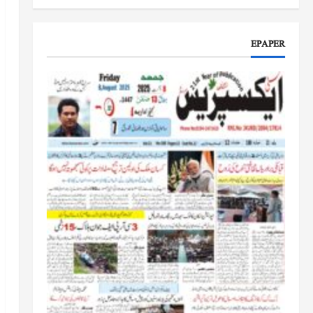
جموں و کشمیر کا جائزہ لیں گے
جون 17, 2026
EPAPER