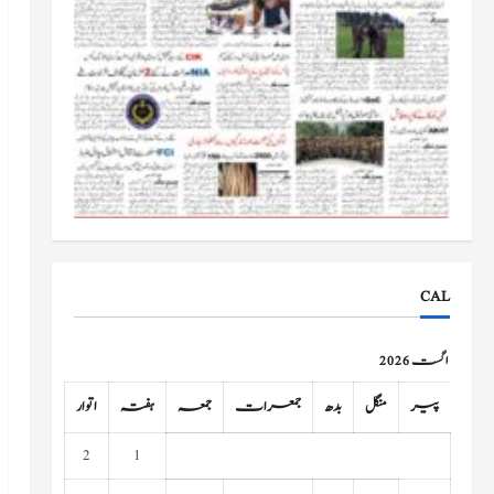
CAL
اگست 2026
پیر
منگل
بدھ
جمعرات
جمعہ
ہفتہ
اتوار
2
1