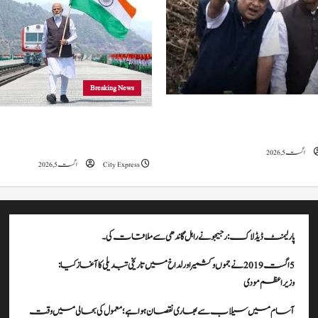
Breaking News
اب سے بھاری نقصان ہوا ہے؛
5 اگست 2019 نے جموں و کشمیراورلدا
یں وقت لگے گا، نڈا کا کہنا ہے۔
تبدیلی کا آغازکیا: وزیراعظم مودی
اگست 5, 2026
City Express
اگست 5, 2026
پارلیمنٹ ڈیڈ لاک: رجیجو نے راہل گاندھی سے ملاقات کی۔
5 اگست 2019 نے جموں و کشمیراورلداخ میں تاریخی تبدیلی کا آغازکیا:
وزیراعظم مودی
آسام میں سیلاب سے بھاری نقصان ہوا ہے؛ معمول کی بحالی میں وقت