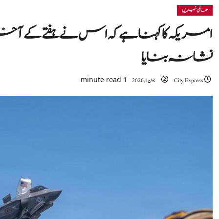
عالمی خبریں
امریکہ کا کہنا ہے کہ اس نے ہفتے کے آخر
نشانہ بنایا
1 minute read
City Express
جون 1, 2026