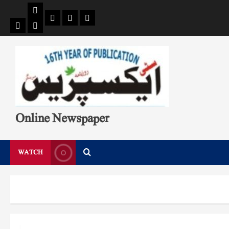
Pages
Single
Breaking
Home
404
Search
News
Page
Page
Online Newspaper
WATCH