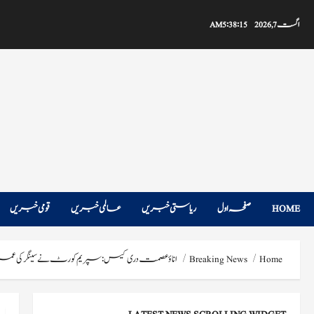
Ski
t
اگست 7, 2026
5:38:16 AM
conten
HOME
صفحہ اول
ریاستی خبریں
عالمی خبریں
قومی خبریں
Home
Breaking News
اناؤ عصمت دری کیس: سپریم کورٹ نے سینگر کی عمر قی