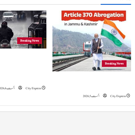
n
a
v
i
Breaking News
g
جموں و کشمیر
Breaking News
a
موسلادھار بارش اور ا
t
خدشہ: محکمہ موسمیات
5 اگست 2019 نے جموں و کشمیراورلداخ میں
تاریخی تبدیلی کا آغازکیا: وزیراعظم مودی
City Express
اگست 6, 2026
i
City Express
اگست 5, 2026
o
n