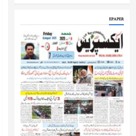
جموں و کشمیر کا جائزہ لیں گے
جون 17, 2026
EPAPER