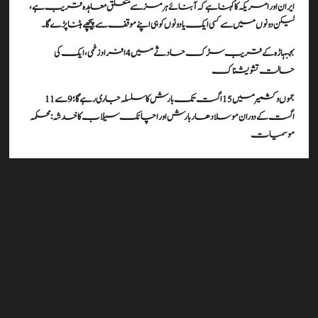
ایران اور امریکہ کا کہنا ہے کہ آبنائے ہرمز سے متعلق معاہدہ قریب ہے،
لیکن دونوں میں سے کسی ایک یا دونوں کو ہی اپنے موقف سے پیچھے ہٹنا پڑے گا۔
بجبہاڑہ کے قریب سڑک حادثے میں 4 افراد زخمی، ایک کی
حالت تشویشناک
جموں و کشمیر میں 15 اگست تک بارش کا سلسلہ جاری رہے گا؛ 9 سے 11
اگست کے دوران موسلادھار بارش اور اچانک سیلاب کا خدشہ: محکمہ
موسمیات