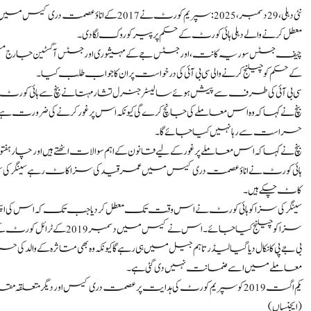
نئی دہلی، 29 دسمبر،2025: سپریم کورٹ نے 017
معطل کرنے والے دہلی ہائی کورٹ کے حکم پر پیر کو روک لگا دی۔
چیف جسٹس سوریہ کانت، اور جسٹس جے کے مہیشوری اور جسٹس آگسٹین جارج مسیح پر 
کے حکم کو چیلنج کرنے والی سی بی آئی کی درخواست پر ان کا جواب طلب کیا۔
سی بی آئی کی طرف سے پیش ہوئے سالیسٹر جنرل تشار مہتا نے بنچ سے ہائی کورٹ 
حراست سے رہا نہیں کیا جائے گا۔
بنچ نے کہا کہ اس معاملے پر غور کے لیے قانون کے اہم سوالات اٹھتے ہیں اور چار 
ہائی کورٹ نے اناؤ عصمت دری کیس میں عمر قید کی سزا کاٹ رہے سینگر کی سزا ک
کاٹ چکے ہیں۔
سینگر کی سزا کو ہائی کورٹ نے اس وقت تک معطل کر دیا جب تک کہ اس کی 
سزا کو چیلنج کیا جائے۔ اس نے کیس میں دسمبر 2019 کے ٹرائل کورٹ کے فیصلے کو چیلنج کیا ہے۔
معاملے میں اسے ضمانت نہیں دی گئی ہے۔
یکم اگست 2019 کو سپریم کورٹ کی ہدایت پر عصمت دری کیس اور دیگر متعل
(ایجنسیاں)