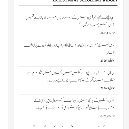
LATEST NEWS SCROLLING WIDGET
تھاتھری میں امدادی اور بحالی کا کام جاری، ڈوڈہ ہائی وے پر ٹریفک
بحال
جولائی 8, 2026
سی آئی کے نے یو اے پی اے کیس میں پاکستان میں مقیم ملزم سے
منسلک سری نگر کے دومکانات پرچھاپے مارے۔
جولائی 8, 2026
جموں و کشمیر کے پونچھ میں لائن آف کنٹرول (ایل او سی) کے
قریب پاکستانی شہری کو سکیورٹی فورسز نے پکڑ لیا۔
جون 27, 2026
سری نگر کے خانیارمیں آگ بھڑک اٹھی۔ دو رہائشی
مکانات کو نقصان پہنچا
جون 27, 2026
ایم ایچ اے ٹیم، نیم فوجی دستوں کے سربراہان امرناتھ یاترا سے قبل