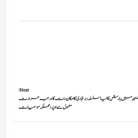
Next:
یر میں بارش کا نیا سلسلہ، برفباری کا امکان رات کا درجہ حرارت
معمول سے اوپر: محکمہ موسمیات