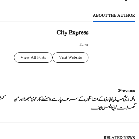
ABOUT THE AUTHOR
City Express
Editor
View All Posts
Visit Website
P
Previous:
بنگلہ دیشی میڈیا کا ہادی کے قاتلوں کے سرحد پار سے داخلے کا دعویٰ ’جھوٹا اور من
کشم
o
گھڑت‘: بی ایس ایف
s
t
RELATED NEWS