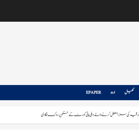
کھیل
اردو
EPAPER
د کی سزا معطل کرنے والے دہلی ہائی کورٹ کے حکم پر روک لگا دی