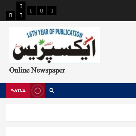
Pages
Single
Breaking
Home
404
Search
News
Page
Page
Online Newspaper
WATCH