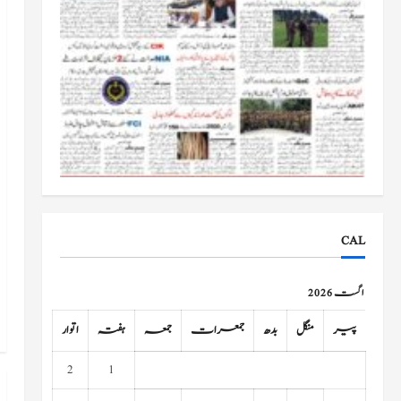
CAL
اگست 2026
پیر
منگل
بدھ
جمعرات
جمعہ
ہفتہ
اتوار
2
1