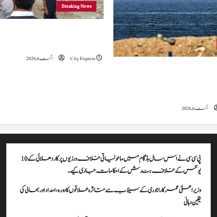
Breaking News
وزیراعلیٰ عمرکا راجوری کے سیلاب سے
علاقوں کا دورہ، امداد اور بحالی کی یقین دہانی
City Express
اگست 6, 2026
ہ کا کہنا ہے کہ آبنائے ہرمز سے متعلق
ے، لیکن دونوں میں سے کسی ایک یا
موقف سے پیچھے ہٹنا پڑے گا۔
اگست 6, 2026
پی سی سی نے اس سال بڈگام میں ماحولیاتی خلاف ورزیوں پر کار دھلائی کے 10
یونٹس کے خلاف بندش کے احکامات جاری کیے۔
وزیراعلیٰ عمرکا راجوری کے سیلاب سے متاثرہ علاقوں کا دورہ، امداد اور بحالی کی
یقین دہانی