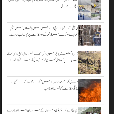
۔
ٹریفک بحال
اگست 3,
2026
سی آئی کے نے یو اے پی اے کیس میں پاکستان میں مقیم
ملزم سے منسلک سری نگر کے دومکانات پرچھاپے مارے۔
جموں و کشمیر کے پونچھ میں لائن آف کنٹرول (ایل او سی) کے
قریب پاکستانی شہری کو سکیورٹی فورسز نے پکڑ لیا۔
سری نگر کے خانیارمیں آگ بھڑک اٹھی۔ دو
رہائشی مکانات کو نقصان پہنچا
ایم ایچ اے ٹیم، نیم فوجی دستوں کے سربراہان امرناتھ یاترا سے