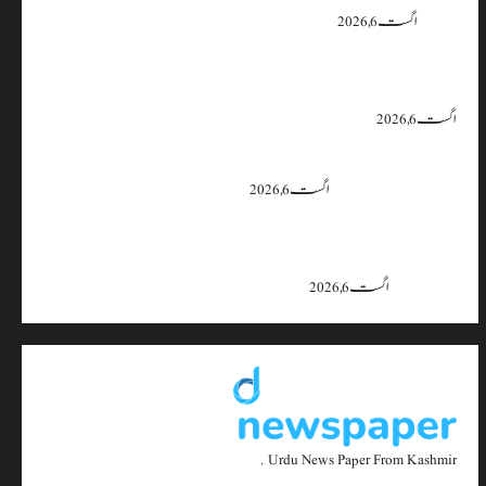
یقین دہانی
اگست 6, 2026
ایران اور امریکہ کا کہنا ہے کہ آبنائے ہرمز سے متعلق معاہدہ قریب ہے،
لیکن دونوں میں سے کسی ایک یا دونوں کو ہی اپنے موقف سے پیچھے ہٹنا پڑے گا۔
اگست 6, 2026
بجبہاڑہ کے قریب سڑک حادثے میں 4 افراد زخمی، ایک کی
حالت تشویشناک
اگست 6, 2026
جموں و کشمیر میں 15 اگست تک بارش کا سلسلہ جاری رہے گا؛ 9 سے 11
اگست کے دوران موسلادھار بارش اور اچانک سیلاب کا خدشہ: محکمہ
موسمیات
اگست 6, 2026
Urdu News Paper From Kashmir .