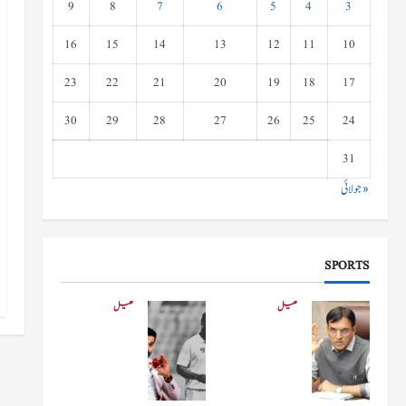
9
8
7
6
5
4
3
16
15
14
13
12
11
10
23
22
21
20
19
18
17
30
29
28
27
26
25
24
31
« جولائی
SPORTS
کھیل
کھیل
کھیلو
دفاعی
ں کے
بو
وزیر
لنگ
مانڈویا
کے