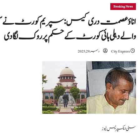
Breaking News
اناؤ عصمت دری کیس: سپریم کورٹ نے سین
والے دہلی ہائی کورٹ کے حکم پر روک لگا دی
City Express
دسمبر 29, 2025
سٹی ایکسپریس نیوز