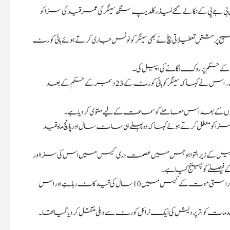
2 کے اناؤ عصمت دری کیس میں بی جے پی کے نکالے گئے لیڈر کلدیپ سنگھ سینگر کی عمر قید کی سزا کو
مشتمل تعطیلاتی بنچ نے بھی سینگر کو نوٹس جاری کرتے ہوئے ہائی کورٹ
کے حکم پر روک لگانے کی اپیل کی۔
بنچ نے کہا کہ وہ اس معاملے کی جانچ کرے گی کیونکہ اس پر غور کرنے کی ضرورت ہے۔ اس نے کہا کہ سینگر کو ہائی کورٹ کے 23 دسمبر کے حکم کے بعد
ہفتوں کے بعد اس معاملے کو سماعت کے لیے ملتوی کر دیا ہے۔
و معطل کرتے ہوئے کہا کہ وہ پہلے ہی سات سال اور پانچ ماہ قید
اپیل کے زیر التوا ہو جس میں عصمت دری کیس میں اس کی سزا اور
بی جے پی کا نکال دیا گیا لیڈر تاہم جیل میں ہی رہے گا کیونکہ وہ بھی متاثرہ کے والد کی حراستی موت کے کیس میں 10 سال کی قید کاٹ رہا ہے اور اس
قہ مقدمات کو اتر پردیش کی ایک ٹرائل کورٹ سے دہلی منتقل کر دیا گیا تھا۔