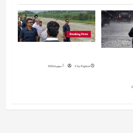
Breaking News
وزیراعلیٰ عمرکا راجوری کے سیلاب سے
 میں 15 اگست تک بارش کا
متاثرہ علاقوں کا دورہ، امداد اور بحالی کی یقین دہانی
سلسلہ جاری رہے گا؛ 9 سے 11 اگست کے دوران
City Express
اگست 6, 2026
چانک سیلاب کا