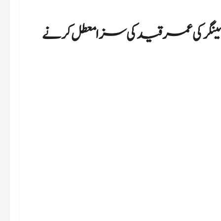
گر کی عمر قید کی سزا معطل کرنے