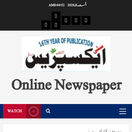
Ski
اگست 8, 2026
8:44:53 AM
t
Pages
conten
Single
Breaking
Home
404
Search
News
Page
Page
Online Newspaper
WATCH
Primary
Menu