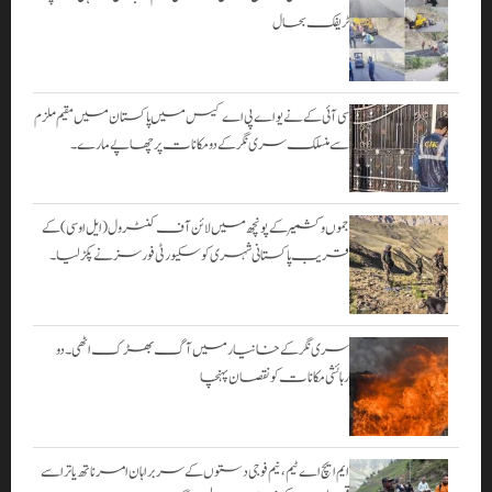
ٹریفک بحال
سی آئی کے نے یو اے پی اے کیس میں پاکستان میں مقیم ملزم
سے منسلک سری نگر کے دومکانات پرچھاپے مارے۔
جموں و کشمیر کے پونچھ میں لائن آف کنٹرول (ایل او سی) کے
قریب پاکستانی شہری کو سکیورٹی فورسز نے پکڑ لیا۔
سری نگر کے خانیارمیں آگ بھڑک اٹھی۔ دو
رہائشی مکانات کو نقصان پہنچا
ایم ایچ اے ٹیم، نیم فوجی دستوں کے سربراہان امرناتھ یاترا سے