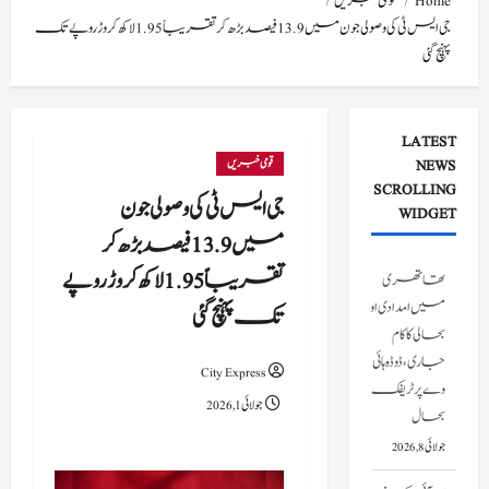
Home
قومی خبریں
جی ایس ٹی کی وصولی جون میں 13.9 فیصد بڑھ کر تقریباً 1.95 لاکھ کروڑ روپے تک
پہنچ گئی
LATEST
NEWS
قومی خبریں
SCROLLING
جی ایس ٹی کی وصولی جون
WIDGET
میں 13.9 فیصد بڑھ کر
تقریباً 1.95 لاکھ کروڑ روپے
تھاتھری
میں امدادی اور
تک پہنچ گئی
بحالی کا کام
جاری، ڈوڈہ ہائی
City Express
وے پر ٹریفک
جولائی 1, 2026
بحال
جولائی 8, 2026