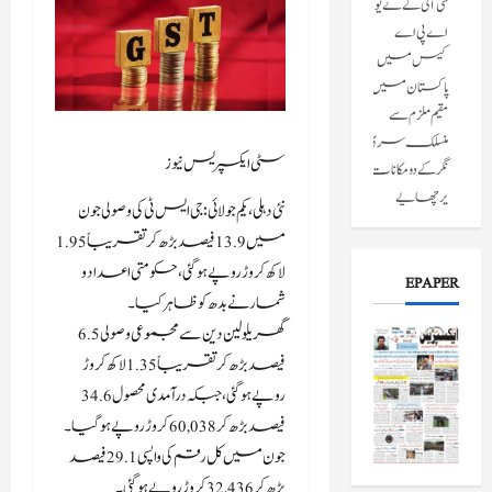
سی آئی کے نے یو
اے پی اے
کیس میں
پاکستان میں
مقیم ملزم سے
منسلک سری
سٹی ایکسپریس نیوز
نگر کے دومکانات
پرچھاپے
نئی دہلی، یکم جولائی: جی ایس ٹی کی وصولی جون
مارے۔
میں 13.9 فیصد بڑھ کر تقریباً 1.95
جولائی 8, 2026
لاکھ کروڑ روپے ہوگئی، حکومتی اعداد و
EPAPER
شمار نے بدھ کو ظاہر کیا۔
جموں و کشمیر کے
پونچھ میں لائن
گھریلو لین دین سے مجموعی وصولی 6.5
آف کنٹرول
فیصد بڑھ کر تقریباً 1.35 لاکھ کروڑ
(ایل او سی) کے
روپے ہوگئی، جبکہ درآمدی محصول 34.6
قریب
فیصد بڑھ کر 60,038 کروڑ روپے ہوگیا۔
پاکستانی شہری
جون میں کل رقم کی واپسی 29.1 فیصد
کو سکیورٹی
بڑھ کر 32,436 کروڑ روپے ہوگئی۔