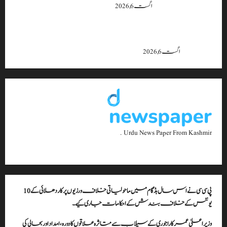
حالت تشویشناک
اگست 6, 2026
جموں و کشمیر میں 15 اگست تک بارش کا سلسلہ جاری رہے گا؛ 9 سے 11
اگست کے دوران موسلادھار بارش اور اچانک سیلاب کا خدشہ: محکمہ
موسمیات
اگست 6, 2026
Urdu News Paper From Kashmir .
پی سی سی نے اس سال بڈگام میں ماحولیاتی خلاف ورزیوں پر کار دھلائی کے 10
یونٹس کے خلاف بندش کے احکامات جاری کیے۔
وزیراعلیٰ عمرکا راجوری کے سیلاب سے متاثرہ علاقوں کا دورہ، امداد اور بحالی کی