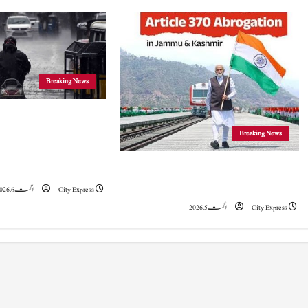
n
a
v
Breaking News
i
جموں و کشمیر
g
Breaking News
موسلادھار بارش اور ا
a
خدشہ: محکمہ موسمیات
5 اگست 2019 نے جموں و کشمیراورلداخ میں
تاریخی تبدیلی کا آغازکیا: وزیراعظم مودی
t
City Express
اگست 6, 2026
City Express
اگست 5, 2026
i
o
n