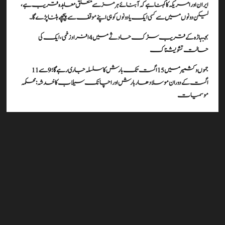
ایران اور امریکہ کا کہنا ہے کہ آبنائے ہرمز سے متعلق معاہدہ قریب ہے،
لیکن دونوں میں سے کسی ایک یا دونوں کو ہی اپنے موقف سے پیچھے ہٹنا پڑے گا۔
بجبہاڑہ کے قریب سڑک حادثے میں 4 افراد زخمی، ایک کی
حالت تشویشناک
جموں و کشمیر میں 15 اگست تک بارش کا سلسلہ جاری رہے گا؛ 9 سے 11
اگست کے دوران موسلادھار بارش اور اچانک سیلاب کا خدشہ: محکمہ
موسمیات