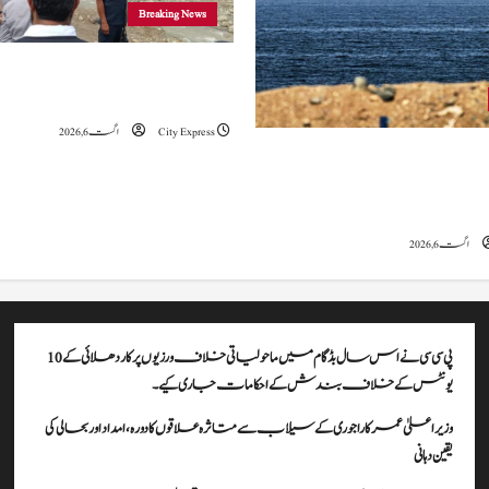
Breaking News
وزیراعلیٰ عمرکا راجوری کے سیلاب سے
علاقوں کا دورہ، امداد اور بحالی کی یقین دہانی
City Express
اگست 6, 2026
ہ کا کہنا ہے کہ آبنائے ہرمز سے متعلق
ے، لیکن دونوں میں سے کسی ایک یا
موقف سے پیچھے ہٹنا پڑے گا۔
اگست 6, 2026
پی سی سی نے اس سال بڈگام میں ماحولیاتی خلاف ورزیوں پر کار دھلائی کے 10
یونٹس کے خلاف بندش کے احکامات جاری کیے۔
وزیراعلیٰ عمرکا راجوری کے سیلاب سے متاثرہ علاقوں کا دورہ، امداد اور بحالی کی
یقین دہانی