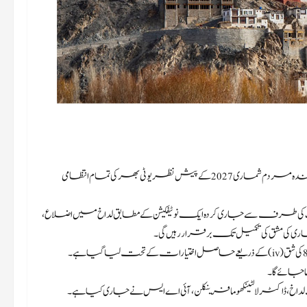
سری نگر، 15 جنوری،2026: مرکز کے زیر انتظام علاقہ لداخ کی انتظامیہ نے آئندہ مردم شماری 2027 کے پیش نظر یو ٹی بھر کی تمام انتظامی
ٹ کی طرف سے جاری کردہ ایک نوٹیفکیشن کے مطابق لداخ میں اضلاع،
 شماری کی مشق کی تکمیل تک برقرار رہیں گی۔
لداخ، ڈاکٹر لالٹینکھوما فرینکلن، آئی اے ایس نے جاری کیا ہے۔