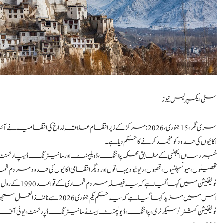
سٹی ایکسپریس نیوز
اکائیوں کی حدود کو منجمد کرنے کا حکم دیا ہے۔
خبر رساں ایجنسی کے مطابق محکمہ پلاننگ، ڈویلپمنٹ اورمانیٹرنگ ڈیپارٹمن
تحصیلوں، میونسپلٹیوں، قصبوں، ریونیو دیہاتوں اور دیگر انتظامی اکائیوں کی حدود مردم
نوٹیفکیشن میں کہا گیا ہے کہ یہ فیصلہ مردم شماری کے قواعد 1990 کے رول 8 کی شق (iv) کے ذریعے حاصل اختیارات کے تحت لیا گیا ہے۔
اس میں مزید کہا گیا ہے کہ یہ حکم یکم جنوری 2026 سے نافذ العمل سمجھا جائے گا۔
نوٹیفکیشن کمشنر/سیکرٹری، پلاننگ، ڈیولپمنٹ اینڈ مانیٹرنگ ڈپارٹمنٹ، یو ٹی آف 