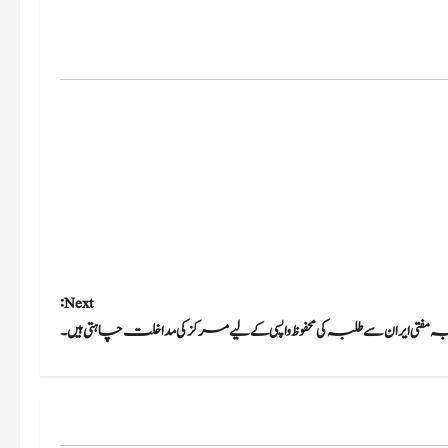
Next:
فتی ایران سے طلبہ کی محفوظ واپسی کے لیے مرکز کی مداخلت چاہتی ہیں۔