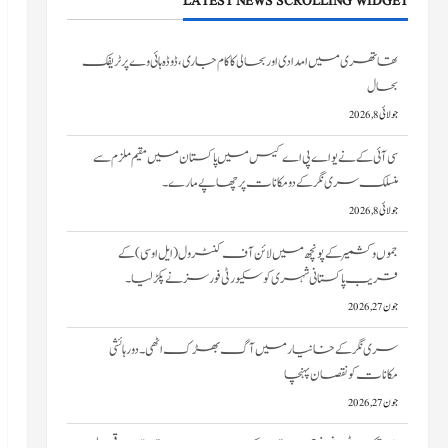
LATEST NEWS SCROLLING WIDGET
تھاتھری میں امدادی اور بحالی کا کام جاری، ڈوڈہ ہائی وے پر ٹریفک
بحال
جولائی 8, 2026
سی آئی کے نے یو اے پی اے کیس میں پاکستان میں مقیم ملزم سے
منسلک سری نگر کے دومکانات پرچھاپے مارے۔
جولائی 8, 2026
جموں و کشمیر کے پونچھ میں لائن آف کنٹرول (ایل او سی) کے
قریب پاکستانی شہری کو سکیورٹی فورسز نے پکڑ لیا۔
جون 27, 2026
سری نگر کے خانیارمیں آگ بھڑک اٹھی۔ دو رہائشی
مکانات کو نقصان پہنچا
جون 27, 2026
ایم ایچ اے ٹیم، نیم فوجی دستوں کے سربراہان امرناتھ یاترا سے قبل