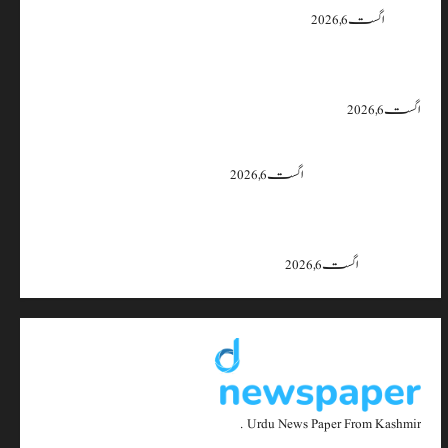
یقین دہانی
اگست 6, 2026
ایران اور امریکہ کا کہنا ہے کہ آبنائے ہرمز سے متعلق معاہدہ قریب ہے،
لیکن دونوں میں سے کسی ایک یا دونوں کو ہی اپنے موقف سے پیچھے ہٹنا پڑے گا۔
اگست 6, 2026
بجبہاڑہ کے قریب سڑک حادثے میں 4 افراد زخمی، ایک کی
حالت تشویشناک
اگست 6, 2026
جموں و کشمیر میں 15 اگست تک بارش کا سلسلہ جاری رہے گا؛ 9 سے 11
اگست کے دوران موسلادھار بارش اور اچانک سیلاب کا خدشہ: محکمہ
موسمیات
اگست 6, 2026
Urdu News Paper From Kashmir .