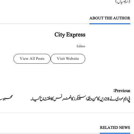
(ایجنسیاں)
ABOUT THE AUTHOR
City Express
Editor
View All Posts
Visit Website
P
Previous:
پی ایم مودی نے 28ویں کامن ویلتھ اسپیکرز کانفرنس کا افتتاح کیا۔
محبوبہ م
o
s
t
RELATED NEWS