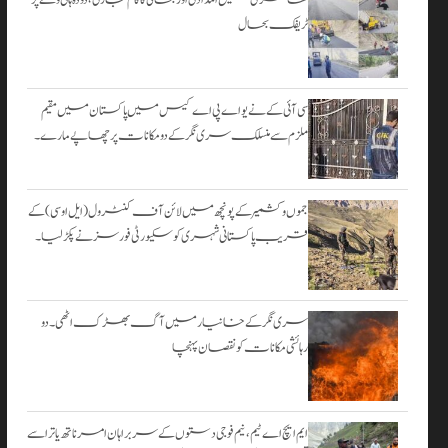
۔
ٹریفک بحال
اگست 3,
2026
سی آئی کے نے یو اے پی اے کیس میں پاکستان میں مقیم
ملزم سے منسلک سری نگر کے دومکانات پرچھاپے مارے۔
جموں و کشمیر کے پونچھ میں لائن آف کنٹرول (ایل او سی) کے
قریب پاکستانی شہری کو سکیورٹی فورسز نے پکڑ لیا۔
سری نگر کے خانیارمیں آگ بھڑک اٹھی۔ دو
رہائشی مکانات کو نقصان پہنچا
ایم ایچ اے ٹیم، نیم فوجی دستوں کے سربراہان امرناتھ یاترا سے