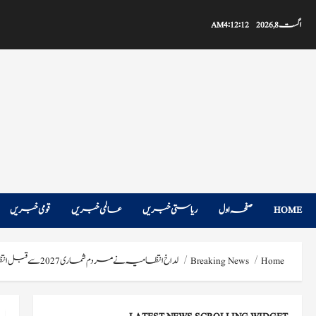
Ski
t
اگست 8, 2026
4:12:13 AM
conten
HOME
صفحہ اول
ریاستی خبریں
عالمی خبریں
قومی خبریں
Home
Breaking News
لداخ انتظامیہ نے مردم شماری 2027 سے قبل انتظامی حدود کو منجمد کردیا