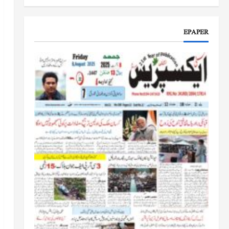
جموں و کشمیر کا جائزہ لیں گے
جون 17, 2026
EPAPER