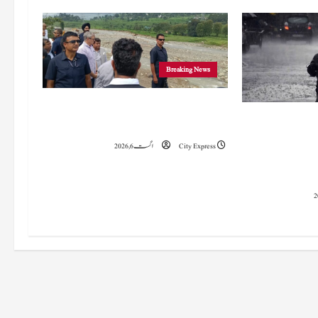
Breaking News
وزیراعلیٰ عمرکا راجوری کے سیلاب سے
 میں 15 اگست تک بارش کا
متاثرہ علاقوں کا دورہ، امداد اور بحالی کی یقین دہانی
سلسلہ جاری رہے گا؛ 9 سے 11 اگست کے دوران
City Express
اگست 6, 2026
چانک سیلاب کا