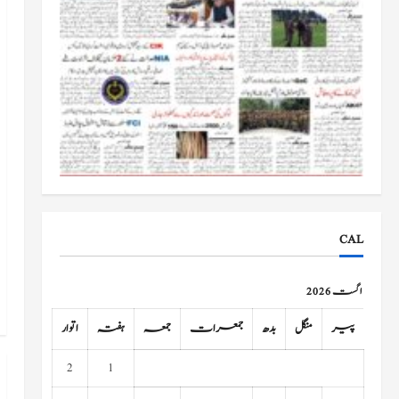
CAL
اگست 2026
پیر
منگل
بدھ
جمعرات
جمعہ
ہفتہ
اتوار
2
1