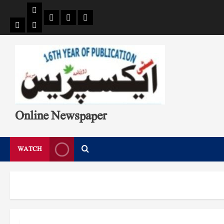
Pages
Single
Breaking
Home
404
Search
News
Page
Page
Online Newspaper
WATCH