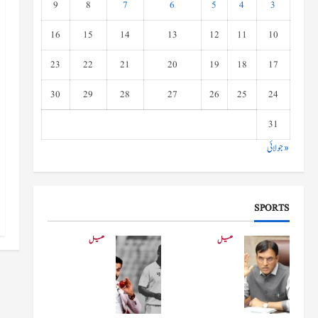
9
8
7
6
5
4
3
16
15
14
13
12
11
10
23
22
21
20
19
18
17
30
29
28
27
26
25
24
31
« جولائی
SPORTS
کھیل
کھیل
کھیلو
دفاعی
ں کے
بو
وزیر
لنگ
مانڈویا
کے