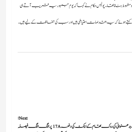
رڈ کو مضبوط بنانا تھا۔ پولیس حکام نے کہا کہ یوم جمہوریہ قریب آتے ہی
یں، یہ کہتے ہوئے کہ یہ اقدامات احتیاطی ہیں اور سب کی حفاظت کے لیے ہیں۔
Next:
سپریم کورٹ نے بدعنوانی کی روک تھام کے ایکٹ کی دفعہ 17A پرالگ الگ فیصلہ