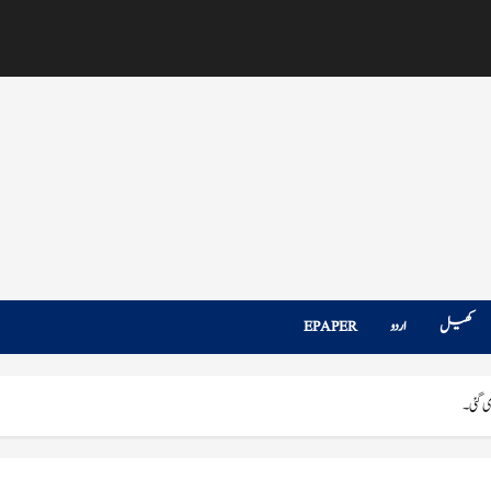
کھیل
اردو
EPAPER
گئی۔