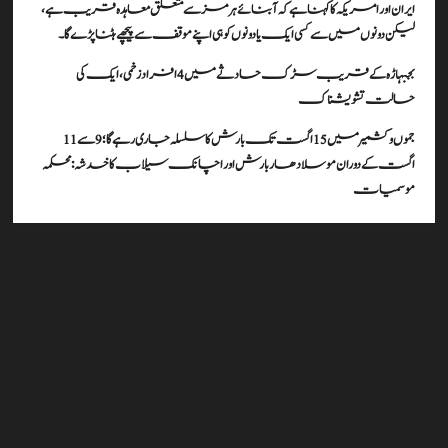
ایران اور امریکہ کا کہنا ہے کہ آبنائے ہرمز سے متعلق معاہدہ قریب ہے،
لیکن دونوں میں سے کسی ایک یا دونوں کو ہی اپنے موقف سے پیچھے ہٹنا پڑے گا۔
بجبہاڑہ کے قریب سڑک حادثے میں 4 افراد زخمی، ایک کی
حالت تشویشناک
جموں و کشمیر میں 15 اگست تک بارش کا سلسلہ جاری رہے گا؛ 9 سے 11
اگست کے دوران موسلادھار بارش اور اچانک سیلاب کا خدشہ: محکمہ
موسمیات