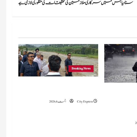
سنا دیا جس میں سرکاری ملازمین کی تحقیقات کی منظوری لازمی ہے
Breaking News
وزیراعلیٰ عمرکا راجوری کے سیلاب سے
 میں 15 اگست تک بارش کا
متاثرہ علاقوں کا دورہ، امداد اور بحالی کی یقین دہانی
سلسلہ جاری رہے گا؛ 9 سے 11 اگست کے دوران
City Express
اگست 6, 2026
چانک سیلاب کا