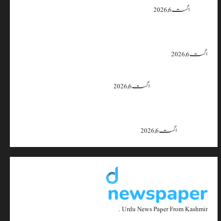
یقین دہانی
اگست 6, 2026
ایران اور امریکہ کا کہنا ہے کہ آبنائے ہرمز سے متعلق معاہدہ قریب ہے،
لیکن دونوں میں سے کسی ایک یا دونوں کو ہی اپنے موقف سے پیچھے ہٹنا پڑے گا۔
اگست 6, 2026
بجبہاڑہ کے قریب سڑک حادثے میں 4 افراد زخمی، ایک کی
حالت تشویشناک
اگست 6, 2026
جموں و کشمیر میں 15 اگست تک بارش کا سلسلہ جاری رہے گا؛ 9 سے 11
اگست کے دوران موسلادھار بارش اور اچانک سیلاب کا خدشہ: محکمہ
موسمیات
اگست 6, 2026
Urdu News Paper From Kashmir .