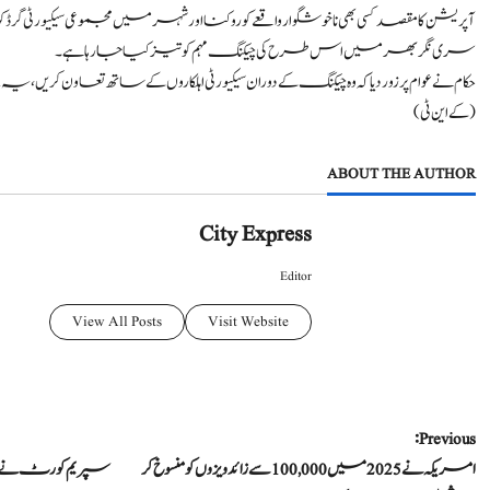
آپریشن کا مقصد کسی بھی ناخوشگوار واقعے کو روکنا اور شہر میں مجموعی سیکیورٹی گ
سری نگر بھر میں اس طرح کی چیکنگ مہم کو تیز کیا جا رہا ہے۔
حکام نے عوام پر زور دیا کہ وہ چیکنگ کے دوران سیکیورٹی اہلکاروں کے ساتھ تعاون کر
( کے این ٹی)
ABOUT THE AUTHOR
City Express
Editor
View All Posts
Visit Website
P
Previous:
امریکہ نے 2025 میں 100,000 سے زائد ویزوں کو منسوخ کر