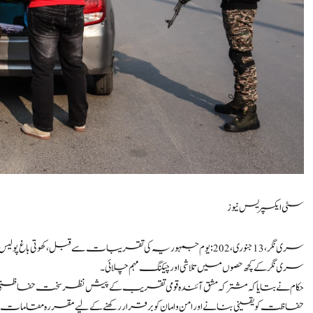
سٹی ایکسپریس نیوز
سری نگر کے کچھ حصوں میں تلاشی اور چیکنگ مہم چلائی۔
حکام نے بتایا کہ مشترکہ مشق آئندہ قومی تقریب کے پیش نظر سخت حفاظتی اقداما
حفاظت کو یقینی بنانے اور امن و امان کو برقرار رکھنے کے لیے مقررہ مقامات پر پیدل