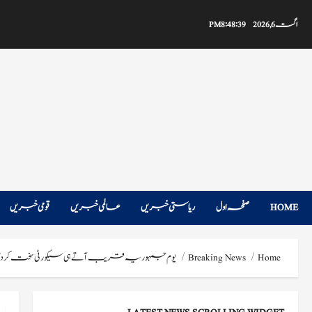
Ski
t
اگست 6, 2026
8:48:40 PM
conten
HOME
صفحہ اول
ریاستی خبریں
عالمی خبریں
قومی خبریں
Home
Breaking News
یوم جمہوریہ قریب آتے ہی سیکورٹی سخت کر دی 