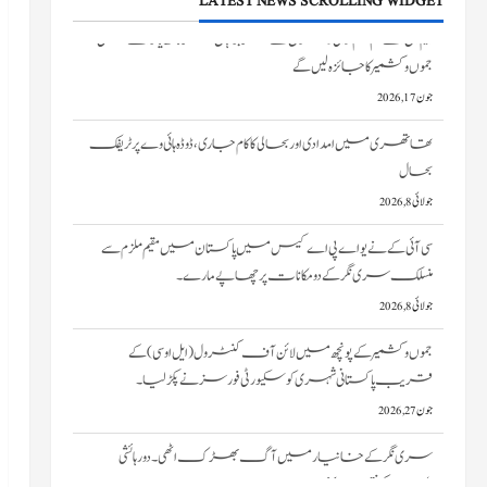
LATEST NEWS SCROLLING WIDGET
تھاتھری میں امدادی اور بحالی کا کام جاری، ڈوڈہ ہائی وے پر ٹریفک
بحال
جولائی 8, 2026
سی آئی کے نے یو اے پی اے کیس میں پاکستان میں مقیم ملزم سے
منسلک سری نگر کے دومکانات پرچھاپے مارے۔
جولائی 8, 2026
جموں و کشمیر کے پونچھ میں لائن آف کنٹرول (ایل او سی) کے
قریب پاکستانی شہری کو سکیورٹی فورسز نے پکڑ لیا۔
جون 27, 2026
سری نگر کے خانیارمیں آگ بھڑک اٹھی۔ دو رہائشی
مکانات کو نقصان پہنچا
جون 27, 2026
ایم ایچ اے ٹیم، نیم فوجی دستوں کے سربراہان امرناتھ یاترا سے قبل