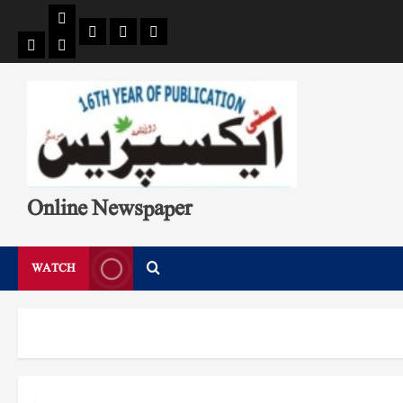
Pages
Single
Breaking
Home
404
Search
News
Page
Page
Online Newspaper
WATCH