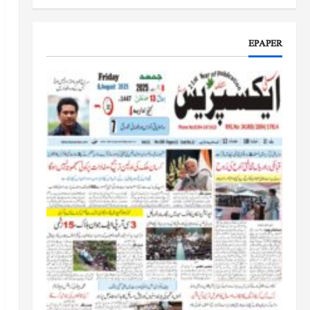
جموں و کشمیر کا جائزہ لیں گے
جون 17, 2026
EPAPER