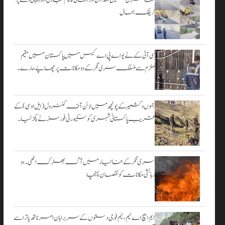
۔
ٹریفک بحال
اگست 3,
2026
سی آئی کے نے یو اے پی اے کیس میں پاکستان میں مقیم
ملزم سے منسلک سری نگر کے دومکانات پرچھاپے مارے۔
جموں و کشمیر کے پونچھ میں لائن آف کنٹرول (ایل او سی) کے
قریب پاکستانی شہری کو سکیورٹی فورسز نے پکڑ لیا۔
سری نگر کے خانیارمیں آگ بھڑک اٹھی۔ دو
رہائشی مکانات کو نقصان پہنچا
ایم ایچ اے ٹیم، نیم فوجی دستوں کے سربراہان امرناتھ یاترا سے