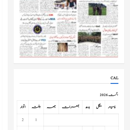
CAL
اگست 2026
پیر
منگل
بدھ
جمعرات
جمعہ
ہفتہ
اتوار
2
1