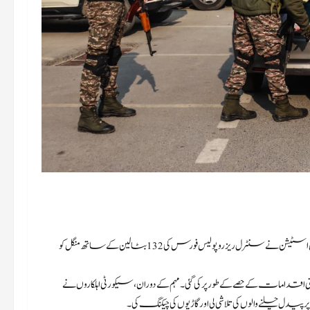
سری نگر، 13 جنوری،202: یوم جمہوریہ کی تقریبات سے قبل، کھوتی باغ پولیس اسٹیشن نے سنٹرل ریزرو پولیس فورس کی 132 بٹالین کے ساتھ منگل کو
ت کے حصے کے طور پر کی گئی۔ مہم کے دوران، سیکورٹی اہلکاروں نے
 چلنے والوں کی تلاشی لی اور گاڑیوں کی چیکنگ کی۔