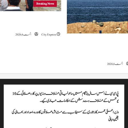
Breaking News
وزیراعلیٰ عمرکا راجوری کے سیلاب سے
علاقوں کا دورہ، امداد اور بحالی کی یقین دہانی
City Express
اگست 6, 2026
ہ کا کہنا ہے کہ آبنائے ہرمز سے متعلق
ے، لیکن دونوں میں سے کسی ایک یا
موقف سے پیچھے ہٹنا پڑے گا۔
اگست 6, 2026
پی سی سی نے اس سال بڈگام میں ماحولیاتی خلاف ورزیوں پر کار دھلائی کے 10
یونٹس کے خلاف بندش کے احکامات جاری کیے۔
وزیراعلیٰ عمرکا راجوری کے سیلاب سے متاثرہ علاقوں کا دورہ، امداد اور بحالی کی
یقین دہانی