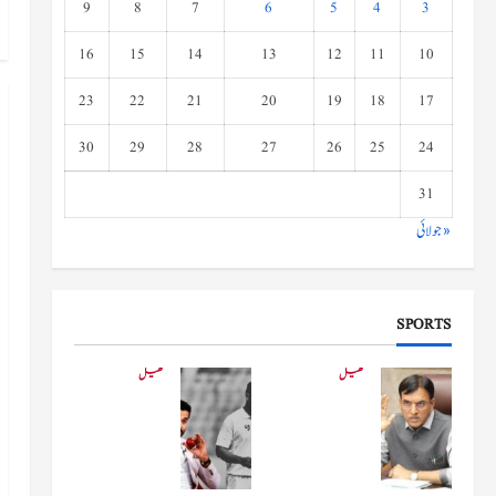
9
8
7
6
5
4
3
16
15
14
13
12
11
10
23
22
21
20
19
18
17
30
29
28
27
26
25
24
31
« جولائی
SPORTS
کھیل
کھیل
کھیلو
دفاعی
ں کے
بو
وزیر
لنگ
مانڈویا
کے