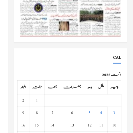
CAL
اگست 2026
پیر
منگل
بدھ
جمعرات
جمعہ
ہفتہ
اتوار
2
1
9
8
7
6
5
4
3
16
15
14
13
12
11
10