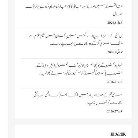
بحال
جولائی 8, 2026
سی آئی کے نے یو اے پی اے کیس میں پاکستان میں مقیم ملزم سے
منسلک سری نگر کے دومکانات پرچھاپے مارے۔
جولائی 8, 2026
جموں و کشمیر کے پونچھ میں لائن آف کنٹرول (ایل او سی) کے
قریب پاکستانی شہری کو سکیورٹی فورسز نے پکڑ لیا۔
جون 27, 2026
سری نگر کے خانیارمیں آگ بھڑک اٹھی۔ دو رہائشی
مکانات کو نقصان پہنچا
جون 27, 2026
ایم ایچ اے ٹیم، نیم فوجی دستوں کے سربراہان امرناتھ یاترا سے قبل
جموں و کشمیر کا جائزہ لیں گے
جون 17, 2026
EPAPER