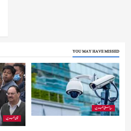
YOU MAY HAVE MISSED
ریاستی خبریں
قومی خبریں
کلگام انتظامیہ نے عوامی اور تجارتی مراکز میں سی سی ٹی