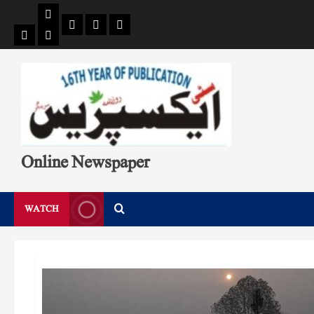
Pages
Single
Breaking
Home
404
Search
News
Page
Page
Online Newspaper
WATCH