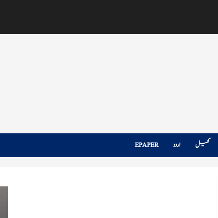
کھیل
اردو
EPAPER
کشمیرمیں سردی کی لہرسری نگرمیں ریکارڈ سب سے سرد رات منفی 1.6،