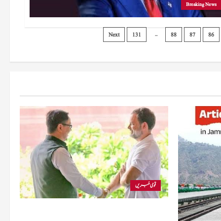
Breaking News
…
Next
131
88
87
86
قومی خبریں
پارلیمنٹ ڈیڈ لاک: رجیجو نے راہل گاندھی سے ملاقات