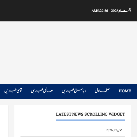
Ski
t
اگست 6, 2026
5:29:57 AM
conten
HOME
صفحہ اول
ریاستی خبریں
عالمی خبریں
قومی خبریں
LATEST NEWS SCROLLING WIDGET
تھاتھری میں امدادی اور بحالی کا کام جاری، ڈوڈہ ہائی وے پر ٹریفک